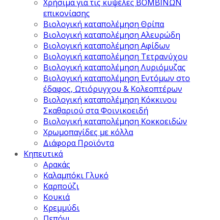
Χρήσιμα για τις κυψέλες ΒΟΜΒΙΝΩΝ
επικονίασης
Βιολογική καταπολέμηση Θρίπα
Βιολογική καταπολέμηση Αλευρώδη
Βιολογική καταπολέμηση Αφίδων
Βιολογική καταπολέμηση Τετρανύχου
Βιολογική καταπολέμηση Λυριόμυζας
Βιολογική καταπολέμηση Εντόμων στο
έδαφος, Ωτιόρυγχου & Κολεοπτέρων
Βιολογική καταπολέμηση Κόκκινου
Σκαθαριού στα Φοινικοειδή
Βιολογική καταπολέμηση Κοκκοειδών
Χρωμοπαγίδες με κόλλα
Διάφορα Προϊόντα
Κηπευτικά
Αρακάς
Καλαμπόκι Γλυκό
Καρπούζι
Κουκιά
Κρεμμύδι
Πεπόνι