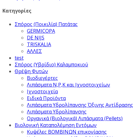
Κατηγορίες
Σπόρος (Ποικιλία) Πατάτας
GERMICOPA
DE NIJS
TRISKALIA
ΑΛΛΕΣ
test
Σπόρος (Υβρίδιο) Καλαμποκιού
Θρέψη Φυτών
Βιοδιεγέρτες
Λιπάσματα Ν,Ρ,Κ και Ιχνοστοιχείων
Ιχνοστοιχεία
Ειδικά Προϊόντα
Λιπάσματα Υδρολίπανσης Όξινης Αντίδρασης
Λιπάσματα Υδρολίπανσης
Οργανικά (Βιολογικά) Λιπάσματα (Pellets)
Βιολογική Καταπολέμηση Εντόμων
Κυψέλες ΒΟΜΒΙΝΩΝ επικονίασης