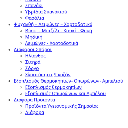
Σπανάκι
Υβρίδια Σπανακιού
Φασόλια
Ψυχανθή – Λειμώνες – Χορτοδοτικά
Βίκος - Μπιζέλι - Κουκί - Φακή
Μηδική
Λειμώνες - Χορτοδοτικά
Διάφοροι Σπόροι
Ηλίανθος
Σιτηρά
Σόργο
Χλοοτάπητες/Γκαζόν
Εξοπλισμός Θερμοκηπίων- Οπωρώνων- Αμπελιού
Εξοπλισμός θερμοκηπίων
Εξοπλισμός Οπωρώνων και Αμπέλου
Διάφορα Προϊόντα
Προϊόντα Υγειονομικής Σημασίας
Διάφορα