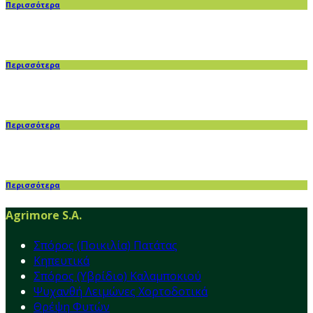
Περισσότερα
Περισσότερα
Περισσότερα
Περισσότερα
Agrimore S.A.
Σπόρος (Ποικιλία) Πατάτας
Κηπευτικά
Σπόρος (Υβρίδιο) Καλαμποκιού
Ψυχανθή Λειμώνες Χορτοδοτικά
Θρέψη Φυτών