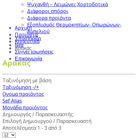
Ψυχανθή – Λειμώνες Χορτοδοτικά
Διάφοροι σπόροι
Διάφορα προϊόντα
Εξοπλισμός Θερμοκηπίων- Οπωρώνων-
Αρχική
Αμπελιού
Προϊόντα
Υποστήριξη
Κηπευτικά
Νέα
Αρακάς
Συχνές ερωτήσεις
Επικοινωνία
Αρακάς
Ταξινόμηση με βάση
Ταξινόμηση -/+
Ονομα προϊόντος
Sef Alias
Μονάδα προϊόντος
Δημιουργός / Παρασκευαστής:
Επιλογή Δημιουργού / Παρασκευαστή
Αποτελέσματα 1 - 3 από 3