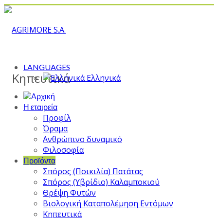
LANGUAGES
Κηπευτικά
Ελληνικά
Η εταιρεία
Προφίλ
Όραμα
Ανθρώπινο δυναμικό
Φιλοσοφία
Προϊόντα
Σπόρος (Ποικιλία) Πατάτας
Σπόρος (Υβρίδιο) Καλαμποκιού
Θρέψη Φυτών
Βιολογική Καταπολέμηση Εντόμων
Κηπευτικά