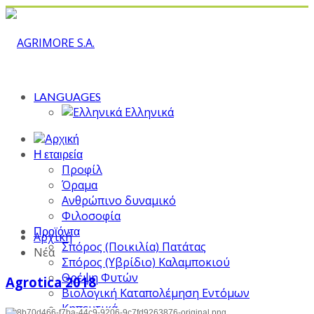
LANGUAGES
Ελληνικά
Η εταιρεία
Προφίλ
Όραμα
Ανθρώπινο δυναμικό
Φιλοσοφία
Προϊόντα
Αρχική
Σπόρος (Ποικιλία) Πατάτας
Νέα
Σπόρος (Υβρίδιο) Καλαμποκιού
Θρέψη Φυτών
Agrotica 2018
Βιολογική Καταπολέμηση Εντόμων
Κηπευτικά