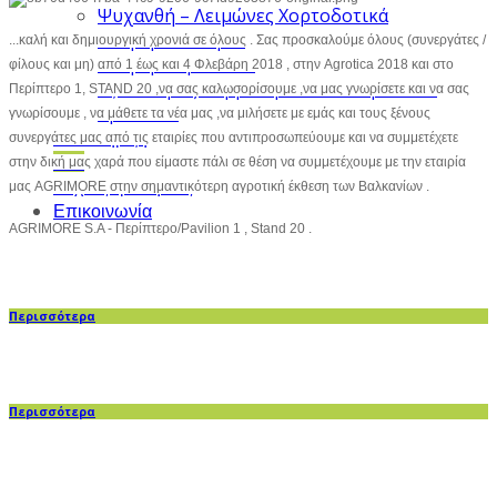
Ψυχανθή – Λειμώνες Χορτοδοτικά
Διάφοροι σπόροι
...καλή και δημιουργική χρονιά σε όλους . Σας προσκαλούμε όλους (συνεργάτες /
Διάφορα προϊόντα
φίλους και μη) από 1 έως και 4 Φλεβάρη 2018 , στην Agrotica 2018 και στο
Εξοπλισμός Θερμοκηπίων- Οπωρώνων-
Περίπτερο
1, STAND 20 ,να σας καλωσορίσουμε ,να μας γνωρίσετε και να σας
Αμπελιού
γνωρίσουμε , να μάθετε τα νέα μας ,να μιλήσετε με εμάς και τους ξένους
Υποστήριξη
συνεργάτες μας από τις εταιρίες που αντιπροσωπεύουμε και να συμμετέχετε
Νέα
στην δική μας χαρά που είμαστε πάλι σε θέση να συμμετέχουμε με την εταιρία
Συχνές ερωτήσεις
μας AGRIMORE στην σημαντικότερη αγροτική έκθεση των Βαλκανίων .
Επικοινωνία
AGRIMORE S.A - Περίπτερο/Pavilion 1 , Stand 20 .
Περισσότερα
Περισσότερα