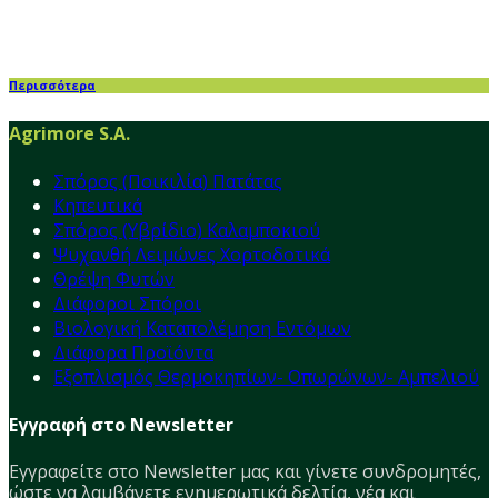
Περισσότερα
Agrimore S.A.
Σπόρος (Ποικιλία) Πατάτας
Κηπευτικά
Σπόρος (Υβρίδιο) Καλαμποκιού
Ψυχανθή Λειμώνες Χορτοδοτικά
Θρέψη Φυτών
Διάφοροι Σπόροι
Βιολογική Καταπολέμηση Εντόμων
Διάφορα Προϊόντα
Εξοπλισμός Θερμοκηπίων- Οπωρώνων- Αμπελιού
Εγγραφή στο Newsletter
Εγγραφείτε στο Νewsletter μας και γίνετε συνδρομητές,
ώστε να λαμβάνετε ενημερωτικά δελτία, νέα και