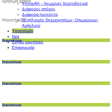
Χρήσιμα άρθρα
Ψυχανθή – Λειμώνες Χορτοδοτικά
Διάφοροι σπόροι
Διάφορα προϊόντα
Υποστήριξη
Εξοπλισμός Θερμοκηπίων- Οπωρώνων-
Αμπελιού
Υποστήριξη
Νέα
Περισσότερα
Συχνές ερωτήσεις
Επικοινωνία
Περισσότερα
Περισσότερα
Περισσότερα