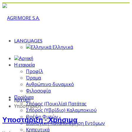
LANGUAGES
Ελληνικά
Η εταιρεία
Προφίλ
Όραμα
Ανθρώπινο δυναμικό
Φιλοσοφία
Προϊόντα
Αρχική
Σπόρος (Ποικιλία) Πατάτας
Υποστήριξη
Σπόρος (Υβρίδιο) Καλαμποκιού
Θρέψη Φυτών
Υποστήριξη - Χρήσιμα
Βιολογική Καταπολέμηση Εντόμων
Κηπευτικά