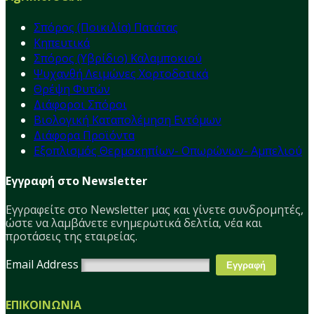
Σπόρος (Ποικιλία) Πατάτας
Κηπευτικά
Σπόρος (Υβρίδιο) Καλαμποκιού
Ψυχανθή Λειμώνες Χορτοδοτικά
Θρέψη Φυτών
Διάφοροι Σπόροι
Βιολογική Καταπολέμηση Εντόμων
Διάφορα Προϊόντα
Εξοπλισμός Θερμοκηπίων- Οπωρώνων- Αμπελιού
Εγγραφή στο Newsletter
Εγγραφείτε στο Νewsletter μας και γίνετε συνδρομητές,
ώστε να λαμβάνετε ενημερωτικά δελτία, νέα και
προτάσεις της εταιρείας.
Email Address
ΕΠΙΚΟΙΝΩΝΙΑ