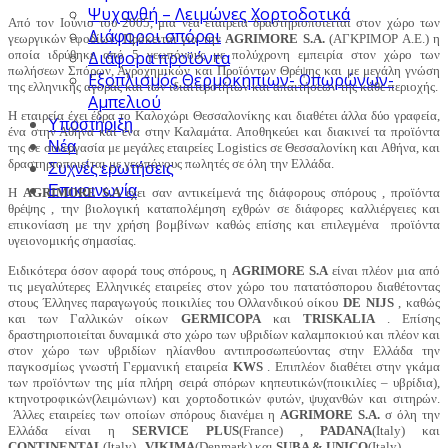
Ψυχανθή – Λειμώνες Χορτοδοτικά
Από τον Ιούνιο του 2005, μια νέα εταιρεία δραστηριοποιείται στον χώρο των
Διάφοροι σπόροι
γεωργικών εφοδίων. Πρόκειται για την
AGRIMORE S.A.
(ΑΓΚΡΙΜΟΡ Α.Ε.) η
οποία ιδρύθηκε από 5 γεωπόνους με πολύχρονη εμπειρία στον χώρο των
Διάφορα προϊόντα
πωλήσεων Σπόρων, Αγροχημικών και Προϊόντων Θρέψης και με μεγάλη γνώση
Εξοπλισμός Θερμοκηπίων- Οπωρώνων-
της ελληνικής αγοράς και των ιδιαιτεροτήτων και απαιτήσεων της κάθε περιοχής.
Αμπελιού
Η εταιρεία έχει έδρα το Καλοχώρι Θεσσαλονίκης και διαθέτει άλλα δύο γραφεία,
Υποστήριξη
ένα στην Αθήνα και ένα στην Καλαμάτα. Αποθηκεύει και διακινεί τα προϊόντα
Νέα
της σε συνεργασία με μεγάλες εταιρείες Logistics σε Θεσσαλονίκη και Αθήνα, και
δραστηριοποιείται με γεωπόνους πωλητές σε όλη την Ελλάδα.
Συχνές ερωτήσεις
Επικοινωνία
Η
AGRIMORE S.A
έχει σαν αντικείμενά της διάφορους σπόρους , προϊόντα
θρέψης , την βιολογική καταπολέμηση εχθρών σε διάφορες καλλιέργειες και
επικονίαση με την χρήση βομβίνων καθώς επίσης και επιλεγμένα προϊόντα
υγειονομικής σημασίας.
Ειδικότερα όσον αφορά τους σπόρους, η
AGRIMORE S.A
είναι πλέον μια από
τις μεγαλύτερες Ελληνικές εταιρείες στον χώρο του πατατόσπορου διαθέτοντας
στους Έλληνες παραγωγούς ποικιλίες του Ολλανδικού οίκου
DE NIJS
, καθώς
και των Γαλλικών οίκων
GERMICOPA
και
TRISKALIA
. Επίσης
δραστηριοποιείται δυναμικά στο χώρο των υβριδίων καλαμποκιού και πλέον και
στον χώρο των υβριδίων ηλίανθου αντιπροσωπεύοντας στην Ελλάδα την
παγκοσμίως γνωστή Γερμανική εταιρεία
KWS
. Επιπλέον διαθέτει στην γκάμα
των προϊόντων της μία πλήρη σειρά σπόρων κηπευτικών(ποικιλίες – υβρίδια),
κτηνοτροφικών(λειμώνιων) και χορτοδοτικών φυτών, ψυχανθών και σιτηρών.
Άλλες εταιρείες των οποίων σπόρους διανέμει η
AGRIMORE S.A.
σ όλη την
Ελλάδα είναι η
SERVICE PLUS
(France) ,
PADANA
(Italy) και
CONTINENTAL
(Italy) ,
VIKIMA
(Denmark) και
SUBA & UNICO
(Italy) .