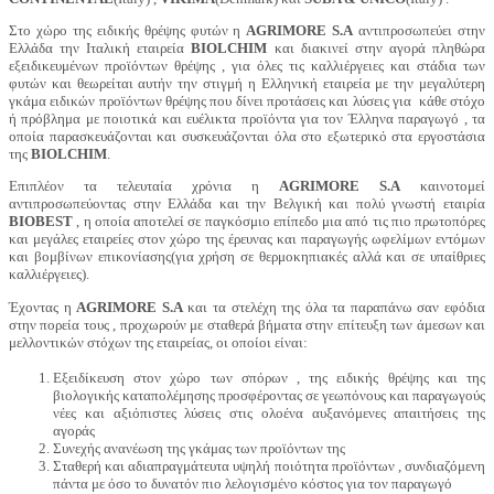
Στο χώρο της ειδικής θρέψης φυτών η
AGRIMORE S.A
αντιπροσωπεύει στην
Ελλάδα την Ιταλική εταιρεία
BIOLCHIM
και διακινεί στην αγορά πληθώρα
εξειδικευμένων προϊόντων θρέψης , για όλες τις καλλιέργειες και στάδια των
φυτών και θεωρείται αυτήν την στιγμή η Ελληνική εταιρεία με την μεγαλύτερη
γκάμα ειδικών προϊόντων θρέψης που δίνει προτάσεις και λύσεις για κάθε στόχο
ή πρόβλημα με ποιοτικά και ευέλικτα προϊόντα για τον Έλληνα παραγωγό , τα
οποία παρασκευάζονται και συσκευάζονται όλα στο εξωτερικό στα εργοστάσια
της
BIOLCHIM
.
Επιπλέον τα τελευταία χρόνια η
AGRIMORE S.A
καινοτομεί
αντιπροσωπεύοντας στην Ελλάδα και την Βελγική και πολύ γνωστή εταιρία
BIOBEST
, η οποία αποτελεί σε παγκόσμιο επίπεδο μια από τις πιο πρωτοπόρες
και μεγάλες εταιρείες στον χώρο της έρευνας και παραγωγής ωφελίμων εντόμων
και βομβίνων επικονίασης(για χρήση σε θερμοκηπιακές αλλά και σε υπαίθριες
καλλιέργειες).
Έχοντας η
AGRIMORE S.A
και τα στελέχη της όλα τα παραπάνω σαν εφόδια
στην πορεία τους , προχωρούν με σταθερά βήματα στην επίτευξη των άμεσων και
μελλοντικών στόχων της εταιρείας, οι οποίοι είναι:
Εξειδίκευση στον χώρο των σπόρων , της ειδικής θρέψης και της
βιολογικής καταπολέμησης προσφέροντας σε γεωπόνους και παραγωγούς
νέες και αξιόπιστες λύσεις στις ολοένα αυξανόμενες απαιτήσεις της
αγοράς
Συνεχής ανανέωση της γκάμας των προϊόντων της
Σταθερή και αδιαπραγμάτευτα υψηλή ποιότητα προϊόντων , συνδιαζόμενη
πάντα με όσο το δυνατόν πιο λελογισμένο κόστος για τον παραγωγό