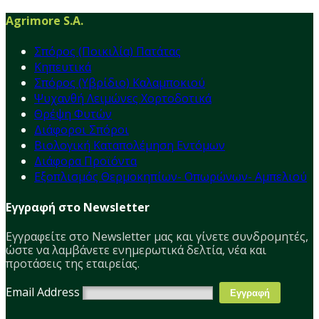
Agrimore S.A.
Σπόρος (Ποικιλία) Πατάτας
Κηπευτικά
Σπόρος (Υβρίδιο) Καλαμποκιού
Ψυχανθή Λειμώνες Χορτοδοτικά
Θρέψη Φυτών
Διάφοροι Σπόροι
Βιολογική Καταπολέμηση Εντόμων
Διάφορα Προϊόντα
Εξοπλισμός Θερμοκηπίων- Οπωρώνων- Αμπελιού
Εγγραφή στο Newsletter
Εγγραφείτε στο Νewsletter μας και γίνετε συνδρομητές,
ώστε να λαμβάνετε ενημερωτικά δελτία, νέα και
προτάσεις της εταιρείας.
Email Address