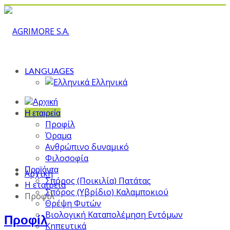
LANGUAGES
Ελληνικά
Η εταιρεία
Προφίλ
Όραμα
Ανθρώπινο δυναμικό
Φιλοσοφία
Προϊόντα
Αρχική
Σπόρος (Ποικιλία) Πατάτας
Η εταιρεία
Σπόρος (Υβρίδιο) Καλαμποκιού
Προφίλ
Θρέψη Φυτών
Βιολογική Καταπολέμηση Εντόμων
Προφίλ
Κηπευτικά