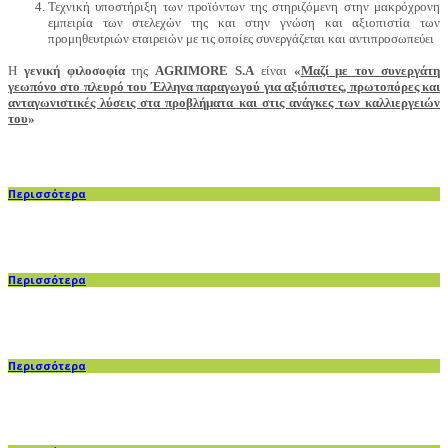
Τεχνική υποστήριξη των προϊόντων της στηριζόμενη στην μακρόχρονη
εμπειρία των στελεχών της και στην γνώση και αξιοπιστία των
προμηθευτριών εταιρειών με τις οποίες συνεργάζεται και αντιπροσωπεύει
Η
γενική φιλοσοφία
της
AGRIMORE S.A
είναι
«
Μαζί με τον συνεργάτη
γεωπόνο στο πλευρό του Έλληνα παραγωγού για αξιόπιστες, πρωτοπόρες και
ανταγωνιστικές λύσεις στα προβλήματα και στις ανάγκες των καλλιεργειών
του
»
Περισσότερα
Περισσότερα
Περισσότερα