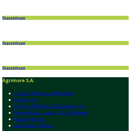
Περισσότερα
Περισσότερα
Περισσότερα
Agrimore S.A.
Σπόρος (Ποικιλία) Πατάτας
Κηπευτικά
Σπόρος (Υβρίδιο) Καλαμποκιού
Ψυχανθή Λειμώνες Χορτοδοτικά
Θρέψη Φυτών
Διάφοροι Σπόροι