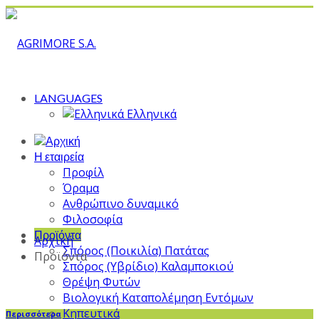
LANGUAGES
Ελληνικά
Η εταιρεία
Προφίλ
Όραμα
Ανθρώπινο δυναμικό
Φιλοσοφία
Προϊόντα
Αρχική
Σπόρος (Ποικιλία) Πατάτας
Προϊόντα
Σπόρος (Υβρίδιο) Καλαμποκιού
Θρέψη Φυτών
Βιολογική Καταπολέμηση Εντόμων
Κηπευτικά
Περισσότερα