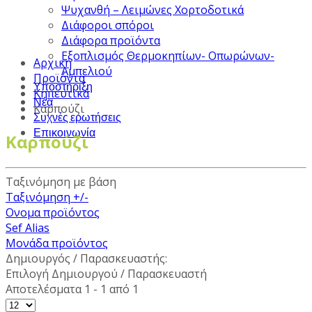
Ψυχανθή – Λειμώνες Χορτοδοτικά
Διάφοροι σπόροι
Διάφορα προϊόντα
Εξοπλισμός Θερμοκηπίων- Οπωρώνων-
Αρχική
Αμπελιού
Προϊόντα
Υποστήριξη
Κηπευτικά
Νέα
Καρπούζι
Συχνές ερωτήσεις
Επικοινωνία
Καρπούζι
Ταξινόμηση με βάση
Ταξινόμηση +/-
Ονομα προϊόντος
Sef Alias
Μονάδα προϊόντος
Δημιουργός / Παρασκευαστής:
Επιλογή Δημιουργού / Παρασκευαστή
Αποτελέσματα 1 - 1 από 1