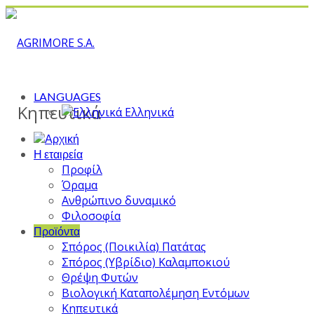
LANGUAGES
Κηπευτικά
Ελληνικά
Η εταιρεία
Προφίλ
Όραμα
Ανθρώπινο δυναμικό
Φιλοσοφία
Προϊόντα
Σπόρος (Ποικιλία) Πατάτας
Σπόρος (Υβρίδιο) Καλαμποκιού
Θρέψη Φυτών
Βιολογική Καταπολέμηση Εντόμων
Κηπευτικά