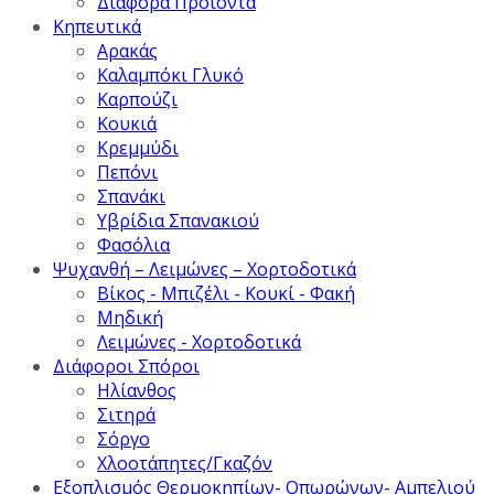
Διάφορα Προϊόντα
Κηπευτικά
Αρακάς
Καλαμπόκι Γλυκό
Καρπούζι
Κουκιά
Κρεμμύδι
Πεπόνι
Σπανάκι
Υβρίδια Σπανακιού
Φασόλια
Ψυχανθή – Λειμώνες – Χορτοδοτικά
Βίκος - Μπιζέλι - Κουκί - Φακή
Μηδική
Λειμώνες - Χορτοδοτικά
Διάφοροι Σπόροι
Ηλίανθος
Σιτηρά
Σόργο
Χλοοτάπητες/Γκαζόν
Εξοπλισμός Θερμοκηπίων- Οπωρώνων- Αμπελιού