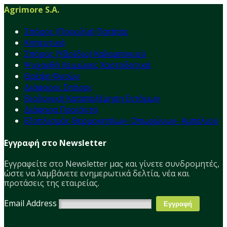
Agrimore S.A.
Σπόρος (Ποικιλία) Πατάτας
Κηπευτικά
Σπόρος (Υβρίδιο) Καλαμποκιού
Ψυχανθή Λειμώνες Χορτοδοτικά
Θρέψη Φυτών
Διάφοροι Σπόροι
Βιολογική Καταπολέμηση Εντόμων
Διάφορα Προϊόντα
Εξοπλισμός Θερμοκηπίων- Οπωρώνων- Αμπελιού
Εγγραφή στο Newsletter
Εγγραφείτε στο Νewsletter μας και γίνετε συνδρομητές,
ώστε να λαμβάνετε ενημερωτικά δελτία, νέα και
προτάσεις της εταιρείας.
Email Address