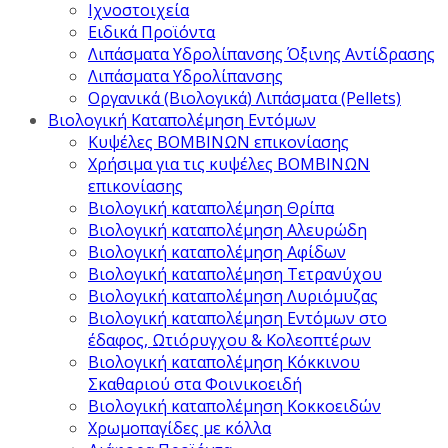
Ιχνοστοιχεία
Ειδικά Προϊόντα
Λιπάσματα Υδρολίπανσης Όξινης Αντίδρασης
Λιπάσματα Υδρολίπανσης
Οργανικά (Βιολογικά) Λιπάσματα (Pellets)
Βιολογική Καταπολέμηση Εντόμων
Κυψέλες ΒΟΜΒΙΝΩΝ επικονίασης
Χρήσιμα για τις κυψέλες ΒΟΜΒΙΝΩΝ
επικονίασης
Βιολογική καταπολέμηση Θρίπα
Βιολογική καταπολέμηση Αλευρώδη
Βιολογική καταπολέμηση Αφίδων
Βιολογική καταπολέμηση Τετρανύχου
Βιολογική καταπολέμηση Λυριόμυζας
Βιολογική καταπολέμηση Εντόμων στο
έδαφος, Ωτιόρυγχου & Κολεοπτέρων
Βιολογική καταπολέμηση Κόκκινου
Σκαθαριού στα Φοινικοειδή
Βιολογική καταπολέμηση Κοκκοειδών
Χρωμοπαγίδες με κόλλα