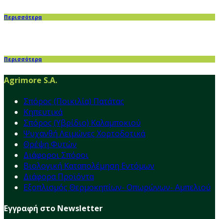
Περισσότερα
Περισσότερα
Agrimore S.A.
Σπόρος (Ποικιλία) Πατάτας
Κηπευτικά
Σπόρος (Υβρίδιο) Καλαμποκιού
Ψυχανθή Λειμώνες Χορτοδοτικά
Θρέψη Φυτών
Διάφοροι Σπόροι
Βιολογική Καταπολέμηση Εντόμων
Διάφορα Προϊόντα
Εξοπλισμός Θερμοκηπίων- Οπωρώνων- Αμπελιού
Εγγραφή στο Newsletter