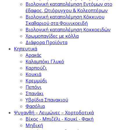
Βιολογική καταπολέμηση Εντόμων στο
έδαφος, Ωτιόρυγχου & Κολεοπτέρων
Βιολογική καταπολέμηση Κόκκινου
Σκαθαριού στα Φοινικοειδή
Βιολογική καταπολέμηση Κοκκοειδών
Χρωμοπαγίδες με κόλλα
Διάφορα Προϊόντα
Κηπευτικά
Αρακάς
Καλαμπόκι Γλυκό
Καρπούζι
Κουκιά
Κρεμμύδι
Πεπόνι
Σπανάκι
Υβρίδια Σπανακιού
Φασόλια
Ψυχανθή – Λειμώνες – Χορτοδοτικά
Βίκος - Μπιζέλι - Κουκί - Φακή
Μηδική