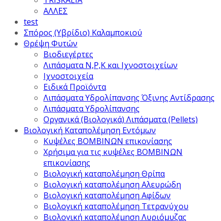
TRISKALIA
ΑΛΛΕΣ
test
Σπόρος (Υβρίδιο) Καλαμποκιού
Θρέψη Φυτών
Βιοδιεγέρτες
Λιπάσματα Ν,Ρ,Κ και Ιχνοστοιχείων
Ιχνοστοιχεία
Ειδικά Προϊόντα
Λιπάσματα Υδρολίπανσης Όξινης Αντίδρασης
Λιπάσματα Υδρολίπανσης
Οργανικά (Βιολογικά) Λιπάσματα (Pellets)
Βιολογική Καταπολέμηση Εντόμων
Κυψέλες ΒΟΜΒΙΝΩΝ επικονίασης
Χρήσιμα για τις κυψέλες ΒΟΜΒΙΝΩΝ
επικονίασης
Βιολογική καταπολέμηση Θρίπα
Βιολογική καταπολέμηση Αλευρώδη
Βιολογική καταπολέμηση Αφίδων
Βιολογική καταπολέμηση Τετρανύχου
Βιολογική καταπολέμηση Λυριόμυζας