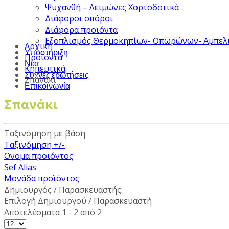
Ψυχανθή – Λειμώνες Χορτοδοτικά
Διάφοροι σπόροι
Διάφορα προϊόντα
Εξοπλισμός Θερμοκηπίων- Οπωρώνων- Αμπελ
Αρχική
Υποστήριξη
Προϊόντα
Νέα
Κηπευτικά
Συχνές ερωτήσεις
Σπανάκι
Επικοινωνία
Σπανάκι
Ταξινόμηση με βάση
Ταξινόμηση +/-
Ονομα προϊόντος
Sef Alias
Μονάδα προϊόντος
Δημιουργός / Παρασκευαστής:
Επιλογή Δημιουργού / Παρασκευαστή
Αποτελέσματα 1 - 2 από 2