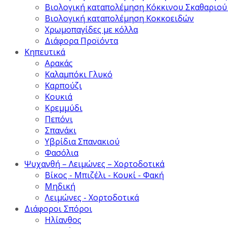
Βιολογική καταπολέμηση Κόκκινου Σκαθαριού
Βιολογική καταπολέμηση Κοκκοειδών
Χρωμοπαγίδες με κόλλα
Διάφορα Προϊόντα
Κηπευτικά
Αρακάς
Καλαμπόκι Γλυκό
Καρπούζι
Κουκιά
Κρεμμύδι
Πεπόνι
Σπανάκι
Υβρίδια Σπανακιού
Φασόλια
Ψυχανθή – Λειμώνες – Χορτοδοτικά
Βίκος - Μπιζέλι - Κουκί - Φακή
Μηδική
Λειμώνες - Χορτοδοτικά
Διάφοροι Σπόροι
Ηλίανθος