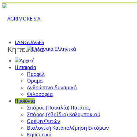
LANGUAGES
Κηπευτικά
Ελληνικά
Η εταιρεία
Προφίλ
Όραμα
Ανθρώπινο δυναμικό
Φιλοσοφία
Προϊόντα
Σπόρος (Ποικιλία) Πατάτας
Σπόρος (Υβρίδιο) Καλαμποκιού
Θρέψη Φυτών
Βιολογική Καταπολέμηση Εντόμων
Κηπευτικά