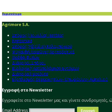
Περισσότερα
Agrimore S.A.
Σπόρος (Ποικιλία) Πατάτας
Κηπευτικά
Σπόρος (Υβρίδιο) Καλαμποκιού
Ψυχανθή Λειμώνες Χορτοδοτικά
Θρέψη Φυτών
Διάφοροι Σπόροι
Βιολογική Καταπολέμηση Εντόμων
Διάφορα Προϊόντα
Εξοπλισμός Θερμοκηπίων- Οπωρώνων- Αμπελιού
Εγγραφή στο Newsletter
Εγγραφείτε στο Νewsletter μας και γίνετε συνδρομητές, ώ
Email Address