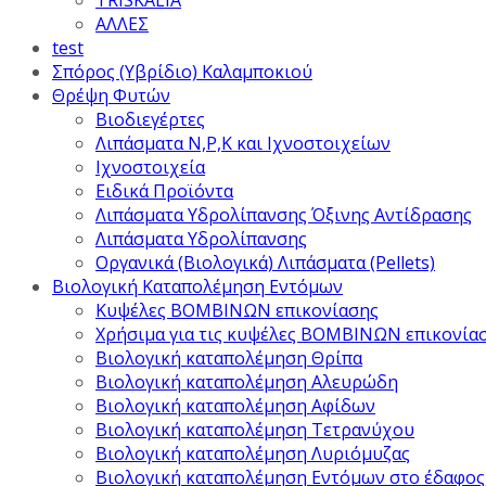
TRISKALIA
ΑΛΛΕΣ
test
Σπόρος (Υβρίδιο) Καλαμποκιού
Θρέψη Φυτών
Βιοδιεγέρτες
Λιπάσματα Ν,Ρ,Κ και Ιχνοστοιχείων
Ιχνοστοιχεία
Ειδικά Προϊόντα
Λιπάσματα Υδρολίπανσης Όξινης Αντίδρασης
Λιπάσματα Υδρολίπανσης
Οργανικά (Βιολογικά) Λιπάσματα (Pellets)
Βιολογική Καταπολέμηση Εντόμων
Κυψέλες ΒΟΜΒΙΝΩΝ επικονίασης
Χρήσιμα για τις κυψέλες ΒΟΜΒΙΝΩΝ επικονία
Βιολογική καταπολέμηση Θρίπα
Βιολογική καταπολέμηση Αλευρώδη
Βιολογική καταπολέμηση Αφίδων
Βιολογική καταπολέμηση Τετρανύχου
Βιολογική καταπολέμηση Λυριόμυζας
Βιολογική καταπολέμηση Εντόμων στο έδαφος