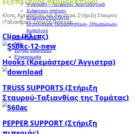
Εξοπλισμός θερμοκηπίων
Ψυχανθή – Λειμώνες Χορτοδοτικά
Διάφοροι σπόροι
Κλιπς, Κρεμάστρες και Άγγιστρα, Στήριξη Σταυρού
Διάφορα προϊόντα
(Ταξιανθίας), Στήριξη Πιπεριάς
Εξοπλισμός Θερμοκηπίων- Οπωρώνων-
Αμπελιού
Clips (Κλιπς)
Υποστήριξη
Νέα
Συχνές ερωτήσεις
Επικοινωνία
Hooks (Κρεμάστρες/ Άγγιστρα)
TRUSS SUPPORTS (Στήριξη
Σταυρού-Ταξιανθίας της Τομάτας)
PEPPER SUPPORT (Στήριξη
πιπεριάς)