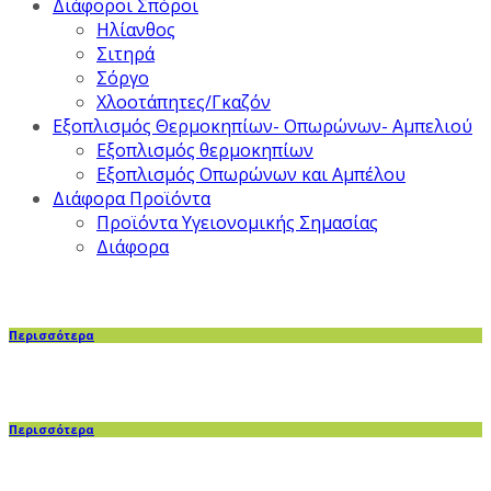
Διάφοροι Σπόροι
Ηλίανθος
Σιτηρά
Σόργο
Χλοοτάπητες/Γκαζόν
Εξοπλισμός Θερμοκηπίων- Οπωρώνων- Αμπελιού
Εξοπλισμός θερμοκηπίων
Εξοπλισμός Οπωρώνων και Αμπέλου
Διάφορα Προϊόντα
Προϊόντα Υγειονομικής Σημασίας
Διάφορα
Περισσότερα
Περισσότερα