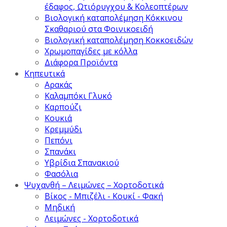
έδαφος, Ωτιόρυγχου & Κολεοπτέρων
Βιολογική καταπολέμηση Κόκκινου
Σκαθαριού στα Φοινικοειδή
Βιολογική καταπολέμηση Κοκκοειδών
Χρωμοπαγίδες με κόλλα
Διάφορα Προϊόντα
Κηπευτικά
Αρακάς
Καλαμπόκι Γλυκό
Καρπούζι
Κουκιά
Κρεμμύδι
Πεπόνι
Σπανάκι
Υβρίδια Σπανακιού
Φασόλια
Ψυχανθή – Λειμώνες – Χορτοδοτικά
Βίκος - Μπιζέλι - Κουκί - Φακή
Μηδική
Λειμώνες - Χορτοδοτικά