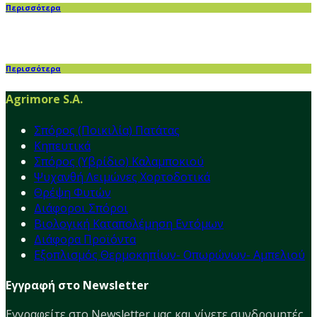
Περισσότερα
Περισσότερα
Agrimore S.A.
Σπόρος (Ποικιλία) Πατάτας
Κηπευτικά
Σπόρος (Υβρίδιο) Καλαμποκιού
Ψυχανθή Λειμώνες Χορτοδοτικά
Θρέψη Φυτών
Διάφοροι Σπόροι
Βιολογική Καταπολέμηση Εντόμων
Διάφορα Προϊόντα
Εξοπλισμός Θερμοκηπίων- Οπωρώνων- Αμπελιού
Εγγραφή στο Newsletter
Εγγραφείτε στο Νewsletter μας και γίνετε συνδρομητές,