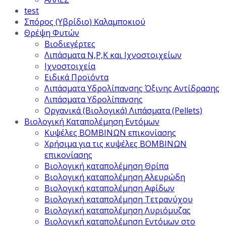
test
Σπόρος (Υβρίδιο) Καλαμποκιού
Θρέψη Φυτών
Βιοδιεγέρτες
Λιπάσματα Ν,Ρ,Κ και Ιχνοστοιχείων
Ιχνοστοιχεία
Ειδικά Προϊόντα
Λιπάσματα Υδρολίπανσης Όξινης Αντίδρασης
Λιπάσματα Υδρολίπανσης
Οργανικά (Βιολογικά) Λιπάσματα (Pellets)
Βιολογική Καταπολέμηση Εντόμων
Κυψέλες ΒΟΜΒΙΝΩΝ επικονίασης
Χρήσιμα για τις κυψέλες ΒΟΜΒΙΝΩΝ
επικονίασης
Βιολογική καταπολέμηση Θρίπα
Βιολογική καταπολέμηση Αλευρώδη
Βιολογική καταπολέμηση Αφίδων
Βιολογική καταπολέμηση Τετρανύχου
Βιολογική καταπολέμηση Λυριόμυζας
Βιολογική καταπολέμηση Εντόμων στο