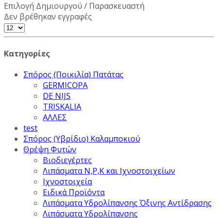
Επιλογή Δημιουργού / Παρασκευαστή
Δεν βρέθηκαν εγγραφές
Κατηγορίες
Σπόρος (Ποικιλία) Πατάτας
GERMICOPA
DE NIJS
TRISKALIA
ΑΛΛΕΣ
test
Σπόρος (Υβρίδιο) Καλαμποκιού
Θρέψη Φυτών
Βιοδιεγέρτες
Λιπάσματα Ν,Ρ,Κ και Ιχνοστοιχείων
Ιχνοστοιχεία
Ειδικά Προϊόντα
Λιπάσματα Υδρολίπανσης Όξινης Αντίδρασης
Λιπάσματα Υδρολίπανσης