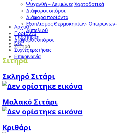
Ψυχανθή – Λειμώνες Χορτοδοτικά
Διάφοροι σπόροι
Διάφορα προϊόντα
Εξοπλισμός Θερμοκηπίων- Οπωρώνων-
Αρχική
Αμπελιού
Προϊόντα
Υποστήριξη
Διάφοροι σπόροι
Νέα
Σιτηρά
Συχνές ερωτήσεις
Επικοινωνία
Σιτηρά
Σκληρό Σιτάρι
Μαλακό Σιτάρι
Κριθάρι