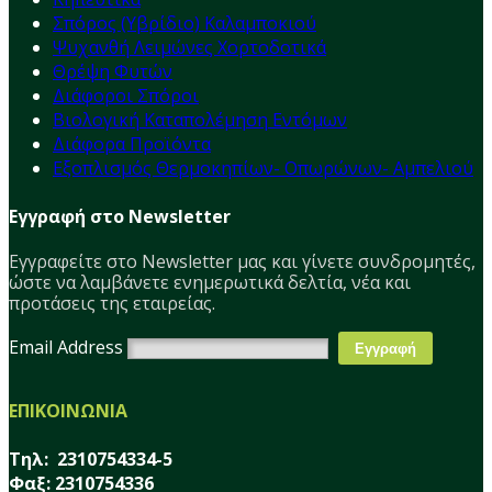
Σπόρος (Υβρίδιο) Καλαμποκιού
Ψυχανθή Λειμώνες Χορτοδοτικά
Θρέψη Φυτών
Διάφοροι Σπόροι
Βιολογική Καταπολέμηση Εντόμων
Διάφορα Προϊόντα
Εξοπλισμός Θερμοκηπίων- Οπωρώνων- Αμπελιού
Εγγραφή στο Newsletter
Εγγραφείτε στο Νewsletter μας και γίνετε συνδρομητές,
ώστε να λαμβάνετε ενημερωτικά δελτία, νέα και
προτάσεις της εταιρείας.
Email Address
ΕΠΙΚΟΙΝΩΝΙΑ
Τηλ: 2310754334-5
Φαξ: 2310754336