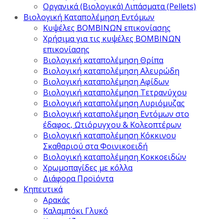
Οργανικά (Βιολογικά) Λιπάσματα (Pellets)
Βιολογική Καταπολέμηση Εντόμων
Κυψέλες ΒΟΜΒΙΝΩΝ επικονίασης
Χρήσιμα για τις κυψέλες ΒΟΜΒΙΝΩΝ
επικονίασης
Βιολογική καταπολέμηση Θρίπα
Βιολογική καταπολέμηση Αλευρώδη
Βιολογική καταπολέμηση Αφίδων
Βιολογική καταπολέμηση Τετρανύχου
Βιολογική καταπολέμηση Λυριόμυζας
Βιολογική καταπολέμηση Εντόμων στο
έδαφος, Ωτιόρυγχου & Κολεοπτέρων
Βιολογική καταπολέμηση Κόκκινου
Σκαθαριού στα Φοινικοειδή
Βιολογική καταπολέμηση Κοκκοειδών
Χρωμοπαγίδες με κόλλα
Διάφορα Προϊόντα
Κηπευτικά
Αρακάς
Καλαμπόκι Γλυκό