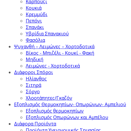
Καρπούζι
Κουκιά
Κρεμμύδι
Πεπόνι
Σπανάκι
Υβρίδια Σπανακιού
Φασόλια
Ψυχανθή – Λειμώνες – Χορτοδοτικά
Βίκος - Μπιζέλι - Κουκί - Φακή
Μηδική
Λειμώνες - Χορτοδοτικά
Διάφοροι Σπόροι
Ηλίανθος
Σιτηρά
Σόργο
Χλοοτάπητες/Γκαζόν
Εξοπλισμός Θερμοκηπίων- Οπωρώνων- Αμπελιού
Εξοπλισμός θερμοκηπίων
Εξοπλισμός Οπωρώνων και Αμπέλου
Διάφορα Προϊόντα
Προϊόντα Υγειονομικής Σημασίας