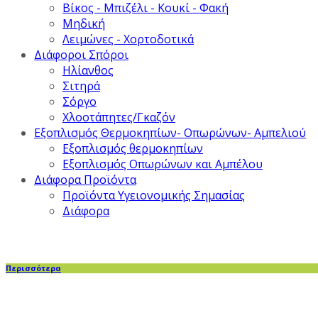
Βίκος - Μπιζέλι - Κουκί - Φακή
Μηδική
Λειμώνες - Χορτοδοτικά
Διάφοροι Σπόροι
Ηλίανθος
Σιτηρά
Σόργο
Χλοοτάπητες/Γκαζόν
Εξοπλισμός Θερμοκηπίων- Οπωρώνων- Αμπελιού
Εξοπλισμός θερμοκηπίων
Εξοπλισμός Οπωρώνων και Αμπέλου
Διάφορα Προϊόντα
Προϊόντα Υγειονομικής Σημασίας
Διάφορα
Περισσότερα