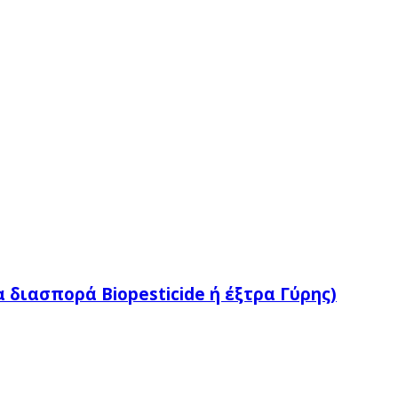
α διασπορά Βiopesticide ή έξτρα Γύρης)