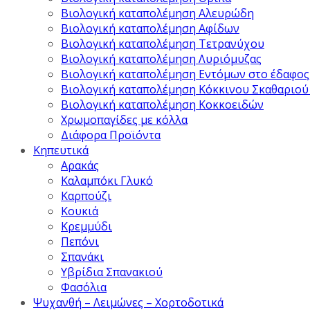
Βιολογική καταπολέμηση Αλευρώδη
Βιολογική καταπολέμηση Αφίδων
Βιολογική καταπολέμηση Τετρανύχου
Βιολογική καταπολέμηση Λυριόμυζας
Βιολογική καταπολέμηση Εντόμων στο έδαφος
Βιολογική καταπολέμηση Κόκκινου Σκαθαριού
Βιολογική καταπολέμηση Κοκκοειδών
Χρωμοπαγίδες με κόλλα
Διάφορα Προϊόντα
Κηπευτικά
Αρακάς
Καλαμπόκι Γλυκό
Καρπούζι
Κουκιά
Κρεμμύδι
Πεπόνι
Σπανάκι
Υβρίδια Σπανακιού
Φασόλια
Ψυχανθή – Λειμώνες – Χορτοδοτικά