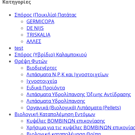
Κατηγορίες
Σπόρος (Ποικιλία) Πατάτας
GERMICOPA
DE NIJS
TRISKALIA
ΑΛΛΕΣ
test
Σπόρος (Υβρίδιο) Καλαμποκιού
Θρέψη Φυτών
Βιοδιεγέρτες
Λιπάσματα Ν,Ρ,Κ και Ιχνοστοιχείων
Ιχνοστοιχεία
Ειδικά Προϊόντα
Λιπάσματα Υδρολίπανσης Όξινης Αντίδρασης
Λιπάσματα Υδρολίπανσης
Οργανικά (Βιολογικά) Λιπάσματα (Pellets)
Βιολογική Καταπολέμηση Εντόμων
Κυψέλες ΒΟΜΒΙΝΩΝ επικονίασης
Χρήσιμα για τις κυψέλες ΒΟΜΒΙΝΩΝ επικονία
Βιολογική καταπολέμηση Θρίπα