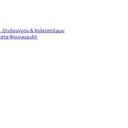
, Ωτιόρυγχου & Κολεοπτέρων
 στα Φοινικοειδή