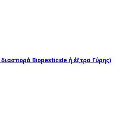
 διασπορά Βiopesticide ή έξτρα Γύρης)