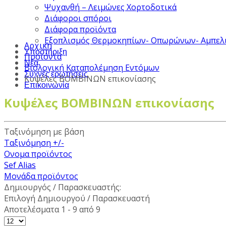
Ψυχανθή – Λειμώνες Χορτοδοτικά
Διάφοροι σπόροι
Διάφορα προϊόντα
Εξοπλισμός Θερμοκηπίων- Οπωρώνων- Αμπελ
Αρχική
Υποστήριξη
Προϊόντα
Νέα
Βιολογική Καταπολέμηση Εντόμων
Συχνές ερωτήσεις
Κυψέλες ΒΟΜΒΙΝΩΝ επικονίασης
Επικοινωνία
Κυψέλες ΒΟΜΒΙΝΩΝ επικονίασης
Ταξινόμηση με βάση
Ταξινόμηση +/-
Ονομα προϊόντος
Sef Alias
Μονάδα προϊόντος
Δημιουργός / Παρασκευαστής:
Επιλογή Δημιουργού / Παρασκευαστή
Αποτελέσματα 1 - 9 από 9