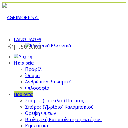
LANGUAGES
Κηπευτικά
Ελληνικά
Η εταιρεία
Προφίλ
Όραμα
Ανθρώπινο δυναμικό
Φιλοσοφία
Προϊόντα
Σπόρος (Ποικιλία) Πατάτας
Σπόρος (Υβρίδιο) Καλαμποκιού
Θρέψη Φυτών
Βιολογική Καταπολέμηση Εντόμων
Κηπευτικά