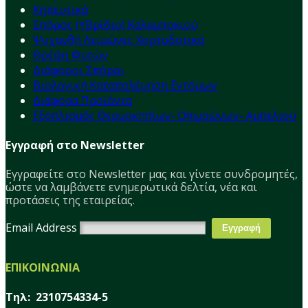
Κηπευτικά
Σπόρος (Υβρίδιο) Καλαμποκιού
Ψυχανθή Λειμώνες Χορτοδοτικά
Θρέψη Φυτών
Διάφοροι Σπόροι
Βιολογική Καταπολέμηση Εντόμων
Διάφορα Προϊόντα
Εξοπλισμός Θερμοκηπίων- Οπωρώνων- Αμπελιού
Εγγραφή στο Newsletter
Εγγραφείτε στο Νewsletter μας και γίνετε συνδρομητές,
ώστε να λαμβάνετε ενημερωτικά δελτία, νέα και
προτάσεις της εταιρείας.
Email Address
ΕΠΙΚΟΙΝΩΝΙΑ
Τηλ: 2310754334-5