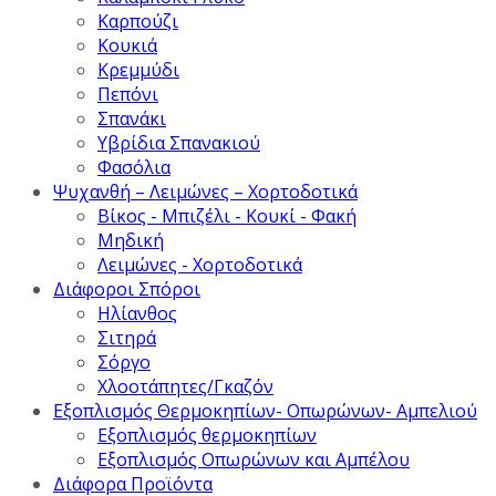
Καρπούζι
Κουκιά
Κρεμμύδι
Πεπόνι
Σπανάκι
Υβρίδια Σπανακιού
Φασόλια
Ψυχανθή – Λειμώνες – Χορτοδοτικά
Βίκος - Μπιζέλι - Κουκί - Φακή
Μηδική
Λειμώνες - Χορτοδοτικά
Διάφοροι Σπόροι
Ηλίανθος
Σιτηρά
Σόργο
Χλοοτάπητες/Γκαζόν
Εξοπλισμός Θερμοκηπίων- Οπωρώνων- Αμπελιού
Εξοπλισμός θερμοκηπίων
Εξοπλισμός Οπωρώνων και Αμπέλου
Διάφορα Προϊόντα