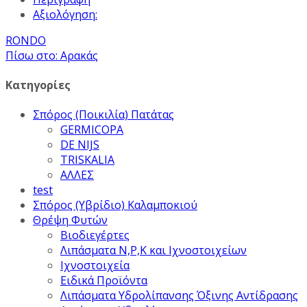
Αξιολόγηση:
RONDO
Πίσω στο: Αρακάς
Κατηγορίες
Σπόρος (Ποικιλία) Πατάτας
GERMICOPA
DE NIJS
TRISKALIA
ΑΛΛΕΣ
test
Σπόρος (Υβρίδιο) Καλαμποκιού
Θρέψη Φυτών
Βιοδιεγέρτες
Λιπάσματα Ν,Ρ,Κ και Ιχνοστοιχείων
Ιχνοστοιχεία
Ειδικά Προϊόντα
Λιπάσματα Υδρολίπανσης Όξινης Αντίδρασης