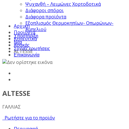
Ψυχανθή – Λειμώνες Χορτοδοτικά
Διάφοροι σπόροι
Διάφορα προϊόντα
Εξοπλισμός Θερμοκηπίων- Οπωρώνων-
Αρχική
Αμπελιού
Προϊόντα
Υποστήριξη
Κηπευτικά
Νέα
Αρακάς
Συχνές ερωτήσεις
ALTESSE
Επικοινωνία
ALTESSE
ΓΑΛΛΙΑΣ
Ρωτήστε για το προϊόν
Περιγραφή