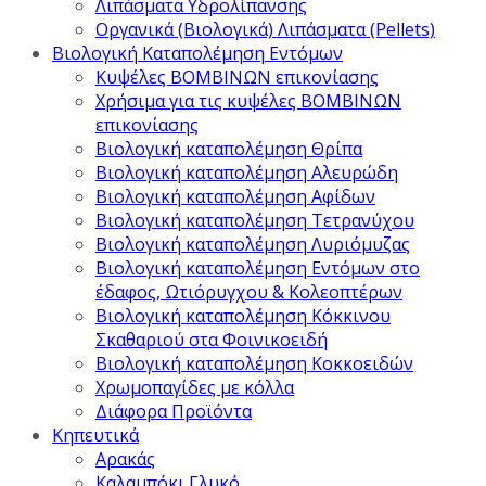
Λιπάσματα Υδρολίπανσης
Οργανικά (Βιολογικά) Λιπάσματα (Pellets)
Βιολογική Καταπολέμηση Εντόμων
Κυψέλες ΒΟΜΒΙΝΩΝ επικονίασης
Χρήσιμα για τις κυψέλες ΒΟΜΒΙΝΩΝ
επικονίασης
Βιολογική καταπολέμηση Θρίπα
Βιολογική καταπολέμηση Αλευρώδη
Βιολογική καταπολέμηση Αφίδων
Βιολογική καταπολέμηση Τετρανύχου
Βιολογική καταπολέμηση Λυριόμυζας
Βιολογική καταπολέμηση Εντόμων στο
έδαφος, Ωτιόρυγχου & Κολεοπτέρων
Βιολογική καταπολέμηση Κόκκινου
Σκαθαριού στα Φοινικοειδή
Βιολογική καταπολέμηση Κοκκοειδών
Χρωμοπαγίδες με κόλλα
Διάφορα Προϊόντα
Κηπευτικά
Αρακάς
Καλαμπόκι Γλυκό