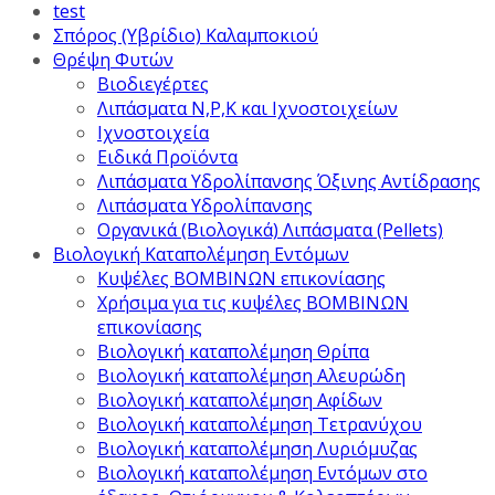
test
Σπόρος (Υβρίδιο) Καλαμποκιού
Θρέψη Φυτών
Βιοδιεγέρτες
Λιπάσματα Ν,Ρ,Κ και Ιχνοστοιχείων
Ιχνοστοιχεία
Ειδικά Προϊόντα
Λιπάσματα Υδρολίπανσης Όξινης Αντίδρασης
Λιπάσματα Υδρολίπανσης
Οργανικά (Βιολογικά) Λιπάσματα (Pellets)
Βιολογική Καταπολέμηση Εντόμων
Κυψέλες ΒΟΜΒΙΝΩΝ επικονίασης
Χρήσιμα για τις κυψέλες ΒΟΜΒΙΝΩΝ
επικονίασης
Βιολογική καταπολέμηση Θρίπα
Βιολογική καταπολέμηση Αλευρώδη
Βιολογική καταπολέμηση Αφίδων
Βιολογική καταπολέμηση Τετρανύχου
Βιολογική καταπολέμηση Λυριόμυζας
Βιολογική καταπολέμηση Εντόμων στο