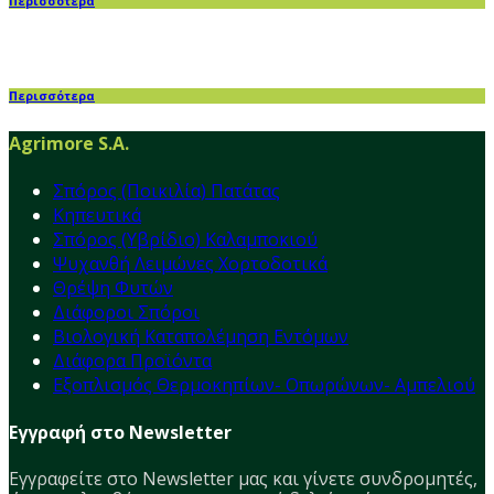
Περισσότερα
Περισσότερα
Agrimore S.A.
Σπόρος (Ποικιλία) Πατάτας
Κηπευτικά
Σπόρος (Υβρίδιο) Καλαμποκιού
Ψυχανθή Λειμώνες Χορτοδοτικά
Θρέψη Φυτών
Διάφοροι Σπόροι
Βιολογική Καταπολέμηση Εντόμων
Διάφορα Προϊόντα
Εξοπλισμός Θερμοκηπίων- Οπωρώνων- Αμπελιού
Εγγραφή στο Newsletter
Εγγραφείτε στο Νewsletter μας και γίνετε συνδρομητές,