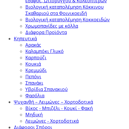
έδαφος, Ωτιόρυγχου & Κολεοπτέρων
Βιολογική καταπολέμηση Κόκκινου
Σκαθαριού στα Φοινικοειδή
Βιολογική καταπολέμηση Κοκκοειδών
Χρωμοπαγίδες με κόλλα
Διάφορα Προϊόντα
Κηπευτικά
Αρακάς
Καλαμπόκι Γλυκό
Καρπούζι
Κουκιά
Κρεμμύδι
Πεπόνι
Σπανάκι
Υβρίδια Σπανακιού
Φασόλια
Ψυχανθή – Λειμώνες – Χορτοδοτικά
Βίκος - Μπιζέλι - Κουκί - Φακή
Μηδική
Λειμώνες - Χορτοδοτικά
Διάφοροι Σπόροι