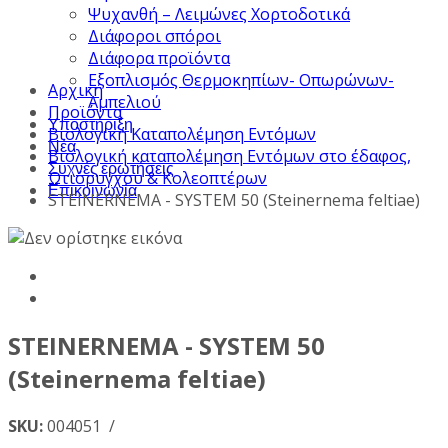
Ψυχανθή – Λειμώνες Χορτοδοτικά
Διάφοροι σπόροι
Διάφορα προϊόντα
Εξοπλισμός Θερμοκηπίων- Οπωρώνων-
Αρχική
Αμπελιού
Προϊόντα
Υποστήριξη
Βιολογική Καταπολέμηση Εντόμων
Νέα
Βιολογική καταπολέμηση Εντόμων στο έδαφος,
Συχνές ερωτήσεις
Ωτιόρυγχου & Κολεοπτέρων
Επικοινωνία
STEINERNEMA - SYSTEM 50 (Steinernema feltiae)
STEINERNEMA - SYSTEM 50
(Steinernema feltiae)
SKU:
004051 /