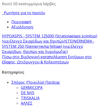
Κουτί 50 εκατομμύρια λάρβες
Ρωτήστε για το προϊόν
Περιγραφή
Αξιολόγηση:
HYPOASPIS - SYSTEM 125000 (Stratiolaelaps scimitus)
(για έλεγχο Σκιαρίδων και Θριπών)
STEINERNEMA -
SYSTEM 250 (Steinernema feltiae) (για έλεγχο
Σκιαρίδων, Θριπών και Λυριόμυζας)
Πίσω στο: Βιολογική καταπολέμηση Εντόμων στο
έδαφος, Ωτιόρυγχου & Κολεοπτέρων
Κατηγορίες
Σπόρος (Ποικιλία) Πατάτας
GERMICOPA
DE NIJS
TRISKALIA
ΑΛΛΕΣ