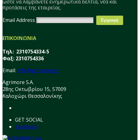
ώστε να λαμβάνετε ενημερωτικά δελτία, νέα και
προτάσεις της εταιρείας.
Email Address
ΕΠΙΚΟΙΝΩΝΙΑ
Τηλ: 2310754334-5
Φαξ: 2310754336
Email:
info@agrimore.gr
Agrimore S.A.
28ης Οκτωβρίου 15, 57009
Καλοχώρι Θεσσαλονίκης
GET SOCIAL
Facebook