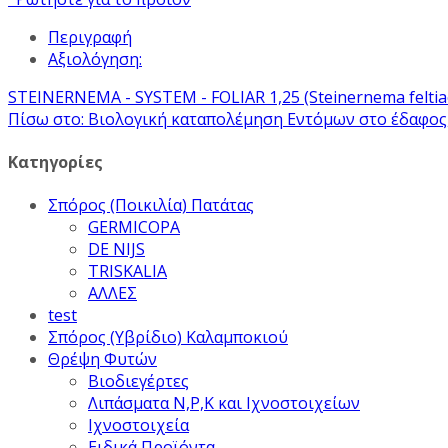
Περιγραφή
Αξιολόγηση:
STEINERNEMA - SYSTEM - FOLIAR 1,25 (Steinernema feltia
Πίσω στο: Βιολογική καταπολέμηση Εντόμων στο έδαφο
Κατηγορίες
Σπόρος (Ποικιλία) Πατάτας
GERMICOPA
DE NIJS
TRISKALIA
ΑΛΛΕΣ
test
Σπόρος (Υβρίδιο) Καλαμποκιού
Θρέψη Φυτών
Βιοδιεγέρτες
Λιπάσματα Ν,Ρ,Κ και Ιχνοστοιχείων
Ιχνοστοιχεία
Ειδικά Προϊόντα