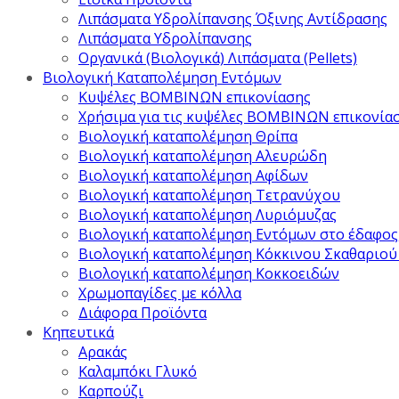
Λιπάσματα Υδρολίπανσης Όξινης Αντίδρασης
Λιπάσματα Υδρολίπανσης
Οργανικά (Βιολογικά) Λιπάσματα (Pellets)
Βιολογική Καταπολέμηση Εντόμων
Κυψέλες ΒΟΜΒΙΝΩΝ επικονίασης
Χρήσιμα για τις κυψέλες ΒΟΜΒΙΝΩΝ επικονία
Βιολογική καταπολέμηση Θρίπα
Βιολογική καταπολέμηση Αλευρώδη
Βιολογική καταπολέμηση Αφίδων
Βιολογική καταπολέμηση Τετρανύχου
Βιολογική καταπολέμηση Λυριόμυζας
Βιολογική καταπολέμηση Εντόμων στο έδαφος
Βιολογική καταπολέμηση Κόκκινου Σκαθαριού
Βιολογική καταπολέμηση Κοκκοειδών
Χρωμοπαγίδες με κόλλα
Διάφορα Προϊόντα
Κηπευτικά
Αρακάς
Καλαμπόκι Γλυκό
Καρπούζι