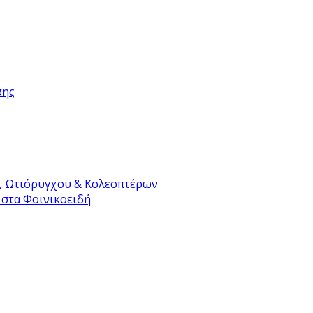
σης
, Ωτιόρυγχου & Κολεοπτέρων
 στα Φοινικοειδή