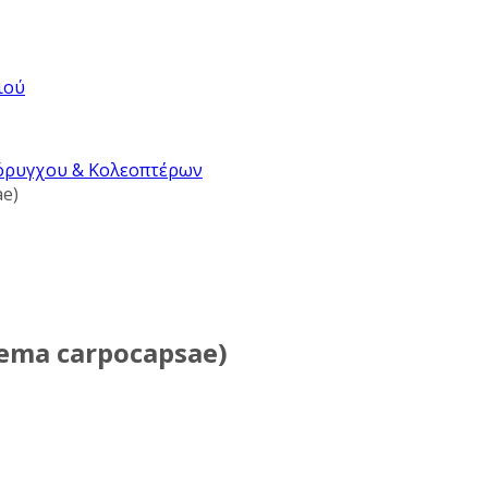
ιού
ιόρυγχου & Κολεοπτέρων
e)
ema carpocapsae)