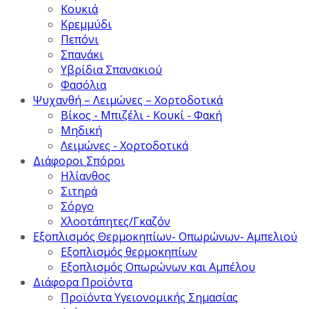
Κουκιά
Κρεμμύδι
Πεπόνι
Σπανάκι
Υβρίδια Σπανακιού
Φασόλια
Ψυχανθή – Λειμώνες – Χορτοδοτικά
Βίκος - Μπιζέλι - Κουκί - Φακή
Μηδική
Λειμώνες - Χορτοδοτικά
Διάφοροι Σπόροι
Ηλίανθος
Σιτηρά
Σόργο
Χλοοτάπητες/Γκαζόν
Εξοπλισμός Θερμοκηπίων- Οπωρώνων- Αμπελιού
Εξοπλισμός θερμοκηπίων
Εξοπλισμός Οπωρώνων και Αμπέλου
Διάφορα Προϊόντα
Προϊόντα Υγειονομικής Σημασίας