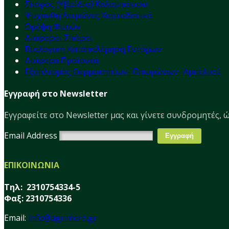
Σπόρος (Υβρίδιο) Καλαμποκιού
Ψυχανθή Λειμώνες Χορτοδοτικά
Θρέψη Φυτών
Διάφοροι Σπόροι
Βιολογική Καταπολέμηση Εντόμων
Διάφορα Προϊόντα
Εξοπλισμός Θερμοκηπίων- Οπωρώνων- Αμπελιού
Εγγραφή στο Newsletter
Εγγραφείτε στο Νewsletter μας και γίνετε συνδρομητές, ώ
Email Address
ΕΠΙΚΟΙΝΩΝΙΑ
Τηλ: 2310754334-5
Φαξ: 2310754336
Email:
info@agrimore.gr