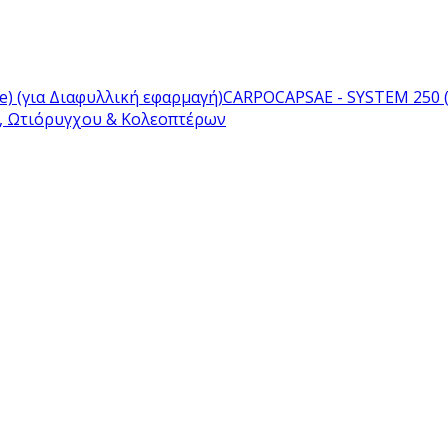
e) (για Διαφυλλική εφαρμαγή)
CARPOCAPSAE - SYSTEM 250 (
ς, Ωτιόρυγχου & Κολεοπτέρων