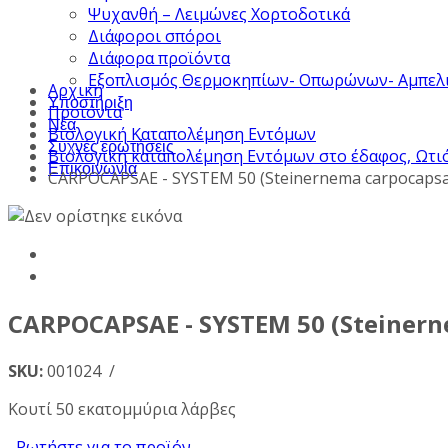
Ψυχανθή – Λειμώνες Χορτοδοτικά
Διάφοροι σπόροι
Διάφορα προϊόντα
Εξοπλισμός Θερμοκηπίων- Οπωρώνων- Αμπελ
Αρχική
Υποστήριξη
Προϊόντα
Νέα
Βιολογική Καταπολέμηση Εντόμων
Συχνές ερωτήσεις
Βιολογική καταπολέμηση Εντόμων στο έδαφος, Ωτ
Επικοινωνία
CARPOCAPSAE - SYSTEM 50 (Steinernema carpocapsa
CARPOCAPSAE - SYSTEM 50 (Steinern
SKU:
001024 /
Κουτί 50 εκατομμύρια λάρβες
Ρωτήστε για το προϊόν