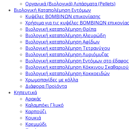
Οργανικά (Βιολογικά) Λιπάσματα (Pellets)
Βιολογική Καταπολέμηση Εντόμων
Κυψέλες ΒΟΜΒΙΝΩΝ επικονίασης
Χρήσιμα για τις κυψέλες ΒΟΜΒΙΝΩΝ επικονία
Βιολογική καταπολέμηση Θρίπα
Βιολογική καταπολέμηση Αλευρώδη
Βιολογική καταπολέμηση Αφίδων
Βιολογική καταπολέμηση Τετρανύχου
Βιολογική καταπολέμηση Λυριόμυζας
Βιολογική καταπολέμηση Εντόμων στο έδαφος
Βιολογική καταπολέμηση Κόκκινου Σκαθαριού
Βιολογική καταπολέμηση Κοκκοειδών
Χρωμοπαγίδες με κόλλα
Διάφορα Προϊόντα
Κηπευτικά
Αρακάς
Καλαμπόκι Γλυκό
Καρπούζι
Κουκιά
Κρεμμύδι