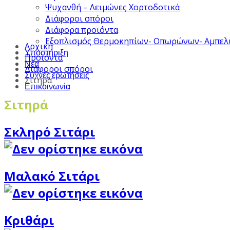
Ψυχανθή – Λειμώνες Χορτοδοτικά
Διάφοροι σπόροι
Διάφορα προϊόντα
Εξοπλισμός Θερμοκηπίων- Οπωρώνων- Αμπελ
Αρχική
Υποστήριξη
Προϊόντα
Νέα
Διάφοροι σπόροι
Συχνές ερωτήσεις
Σιτηρά
Επικοινωνία
Σιτηρά
Σκληρό Σιτάρι
Μαλακό Σιτάρι
Κριθάρι