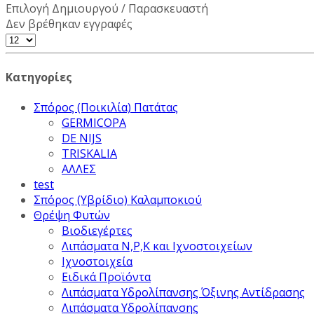
Επιλογή Δημιουργού / Παρασκευαστή
Δεν βρέθηκαν εγγραφές
Κατηγορίες
Σπόρος (Ποικιλία) Πατάτας
GERMICOPA
DE NIJS
TRISKALIA
ΑΛΛΕΣ
test
Σπόρος (Υβρίδιο) Καλαμποκιού
Θρέψη Φυτών
Βιοδιεγέρτες
Λιπάσματα Ν,Ρ,Κ και Ιχνοστοιχείων
Ιχνοστοιχεία
Ειδικά Προϊόντα
Λιπάσματα Υδρολίπανσης Όξινης Αντίδρασης
Λιπάσματα Υδρολίπανσης