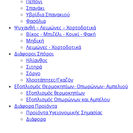
Πεπόνι
Σπανάκι
Υβρίδια Σπανακιού
Φασόλια
Ψυχανθή – Λειμώνες – Χορτοδοτικά
Βίκος - Μπιζέλι - Κουκί - Φακή
Μηδική
Λειμώνες - Χορτοδοτικά
Διάφοροι Σπόροι
Ηλίανθος
Σιτηρά
Σόργο
Χλοοτάπητες/Γκαζόν
Εξοπλισμός Θερμοκηπίων- Οπωρώνων- Αμπελιού
Εξοπλισμός θερμοκηπίων
Εξοπλισμός Οπωρώνων και Αμπέλου
Διάφορα Προϊόντα
Προϊόντα Υγειονομικής Σημασίας
Διάφορα