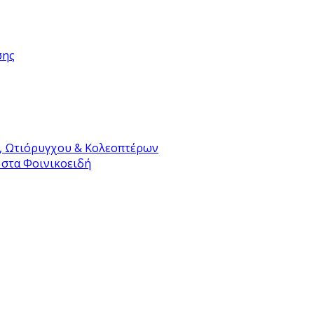
σης
, Ωτιόρυγχου & Κολεοπτέρων
 στα Φοινικοειδή