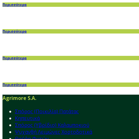
Περισσότερα
Περισσότερα
Περισσότερα
Περισσότερα
Agrimore S.A.
Σπόρος (Ποικιλία) Πατάτας
Κηπευτικά
Σπόρος (Υβρίδιο) Καλαμποκιού
Ψυχανθή Λειμώνες Χορτοδοτικά
Θρέψη Φυτών