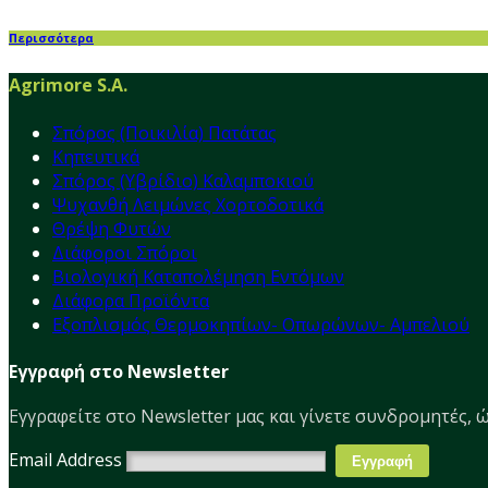
Περισσότερα
Agrimore S.A.
Σπόρος (Ποικιλία) Πατάτας
Κηπευτικά
Σπόρος (Υβρίδιο) Καλαμποκιού
Ψυχανθή Λειμώνες Χορτοδοτικά
Θρέψη Φυτών
Διάφοροι Σπόροι
Βιολογική Καταπολέμηση Εντόμων
Διάφορα Προϊόντα
Εξοπλισμός Θερμοκηπίων- Οπωρώνων- Αμπελιού
Εγγραφή στο Newsletter
Εγγραφείτε στο Νewsletter μας και γίνετε συνδρομητές, ώ
Email Address