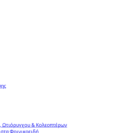
σης
, Ωτιόρυγχου & Κολεοπτέρων
 στα Φοινικοειδή