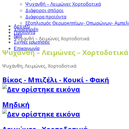
Ψυχανθή – Λειμώνες Χορτοδοτικά
Διάφοροι σπόροι
Διάφορα προϊόντα
Εξοπλισμός Θερμοκηπίων- Οπωρώνων- Αμπελ
Αρχική
Υποστήριξη
Προϊόντα
Νέα
Ψυχανθή – Λειμώνες Χορτοδοτικά
Συχνές ερωτήσεις
Επικοινωνία
Ψυχανθή – Λειμώνες – Χορτοδοτικά
Ψυχάνθη, Λειμώνες, Χορτοδοτικά
Βίκος - Μπιζέλι - Κουκί - Φακή
Μηδική