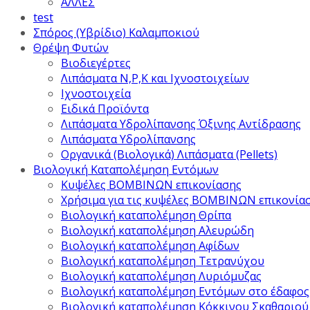
ΑΛΛΕΣ
test
Σπόρος (Υβρίδιο) Καλαμποκιού
Θρέψη Φυτών
Βιοδιεγέρτες
Λιπάσματα Ν,Ρ,Κ και Ιχνοστοιχείων
Ιχνοστοιχεία
Ειδικά Προϊόντα
Λιπάσματα Υδρολίπανσης Όξινης Αντίδρασης
Λιπάσματα Υδρολίπανσης
Οργανικά (Βιολογικά) Λιπάσματα (Pellets)
Βιολογική Καταπολέμηση Εντόμων
Κυψέλες ΒΟΜΒΙΝΩΝ επικονίασης
Χρήσιμα για τις κυψέλες ΒΟΜΒΙΝΩΝ επικονία
Βιολογική καταπολέμηση Θρίπα
Βιολογική καταπολέμηση Αλευρώδη
Βιολογική καταπολέμηση Αφίδων
Βιολογική καταπολέμηση Τετρανύχου
Βιολογική καταπολέμηση Λυριόμυζας
Βιολογική καταπολέμηση Εντόμων στο έδαφος
Βιολογική καταπολέμηση Κόκκινου Σκαθαριού