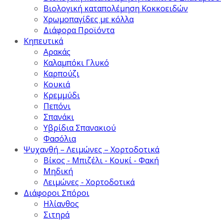
Βιολογική καταπολέμηση Κοκκοειδών
Χρωμοπαγίδες με κόλλα
Διάφορα Προϊόντα
Κηπευτικά
Αρακάς
Καλαμπόκι Γλυκό
Καρπούζι
Κουκιά
Κρεμμύδι
Πεπόνι
Σπανάκι
Υβρίδια Σπανακιού
Φασόλια
Ψυχανθή – Λειμώνες – Χορτοδοτικά
Βίκος - Μπιζέλι - Κουκί - Φακή
Μηδική
Λειμώνες - Χορτοδοτικά
Διάφοροι Σπόροι
Ηλίανθος
Σιτηρά