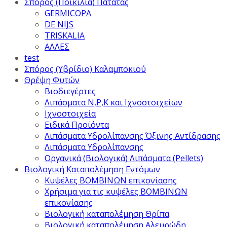
Σπόρος (Ποικιλία) Πατάτας
GERMICOPA
DE NIJS
TRISKALIA
ΑΛΛΕΣ
test
Σπόρος (Υβρίδιο) Καλαμποκιού
Θρέψη Φυτών
Βιοδιεγέρτες
Λιπάσματα Ν,Ρ,Κ και Ιχνοστοιχείων
Ιχνοστοιχεία
Ειδικά Προϊόντα
Λιπάσματα Υδρολίπανσης Όξινης Αντίδρασης
Λιπάσματα Υδρολίπανσης
Οργανικά (Βιολογικά) Λιπάσματα (Pellets)
Βιολογική Καταπολέμηση Εντόμων
Κυψέλες ΒΟΜΒΙΝΩΝ επικονίασης
Χρήσιμα για τις κυψέλες ΒΟΜΒΙΝΩΝ
επικονίασης
Βιολογική καταπολέμηση Θρίπα
Βιολογική καταπολέμηση Αλευρώδη