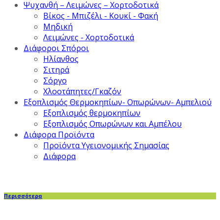
Ψυχανθή – Λειμώνες – Χορτοδοτικά
Βίκος - Μπιζέλι - Κουκί - Φακή
Μηδική
Λειμώνες - Χορτοδοτικά
Διάφοροι Σπόροι
Ηλίανθος
Σιτηρά
Σόργο
Χλοοτάπητες/Γκαζόν
Εξοπλισμός Θερμοκηπίων- Οπωρώνων- Αμπελιού
Εξοπλισμός θερμοκηπίων
Εξοπλισμός Οπωρώνων και Αμπέλου
Διάφορα Προϊόντα
Προϊόντα Υγειονομικής Σημασίας
Διάφορα
Περισσότερα