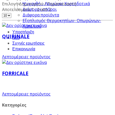
Ψυχανθή – Λειμώνες Χορτοδοτικά
Επιλογή Δημιουργού / Παρασκευαστή
Διάφοροι σπόροι
Αποτελέσματα 1 - 2 από 2
Διάφορα προϊόντα
Εξοπλισμός Θερμοκηπίων- Οπωρώνων-
Αμπελιού
Υποστήριξη
QUIRINALE
Νέα
Συχνές ερωτήσεις
Επικοινωνία
Λεπτομέρειες προϊόντος
FORRICALE
Λεπτομέρειες προϊόντος
Κατηγορίες