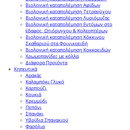
Βιολογική καταπολέμηση Αφίδων
Βιολογική καταπολέμηση Τετρανύχου
Βιολογική καταπολέμηση Λυριόμυζας
Βιολογική καταπολέμηση Εντόμων στο
έδαφος, Ωτιόρυγχου & Κολεοπτέρων
Βιολογική καταπολέμηση Κόκκινου
Σκαθαριού στα Φοινικοειδή
Βιολογική καταπολέμηση Κοκκοειδών
Χρωμοπαγίδες με κόλλα
Διάφορα Προϊόντα
Κηπευτικά
Αρακάς
Καλαμπόκι Γλυκό
Καρπούζι
Κουκιά
Κρεμμύδι
Πεπόνι
Σπανάκι
Υβρίδια Σπανακιού
Φασόλια