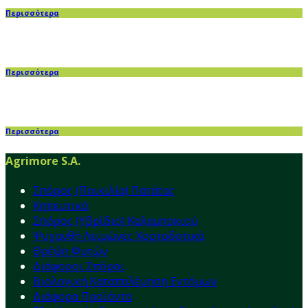
Περισσότερα
Περισσότερα
Περισσότερα
Agrimore S.A.
Σπόρος (Ποικιλία) Πατάτας
Κηπευτικά
Σπόρος (Υβρίδιο) Καλαμποκιού
Ψυχανθή Λειμώνες Χορτοδοτικά
Θρέψη Φυτών
Διάφοροι Σπόροι
Βιολογική Καταπολέμηση Εντόμων
Διάφορα Προϊόντα