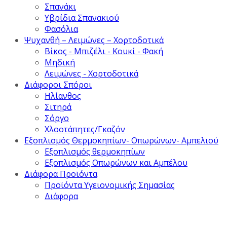
Σπανάκι
Υβρίδια Σπανακιού
Φασόλια
Ψυχανθή – Λειμώνες – Χορτοδοτικά
Βίκος - Μπιζέλι - Κουκί - Φακή
Μηδική
Λειμώνες - Χορτοδοτικά
Διάφοροι Σπόροι
Ηλίανθος
Σιτηρά
Σόργο
Χλοοτάπητες/Γκαζόν
Εξοπλισμός Θερμοκηπίων- Οπωρώνων- Αμπελιού
Εξοπλισμός θερμοκηπίων
Εξοπλισμός Οπωρώνων και Αμπέλου
Διάφορα Προϊόντα
Προϊόντα Υγειονομικής Σημασίας
Διάφορα