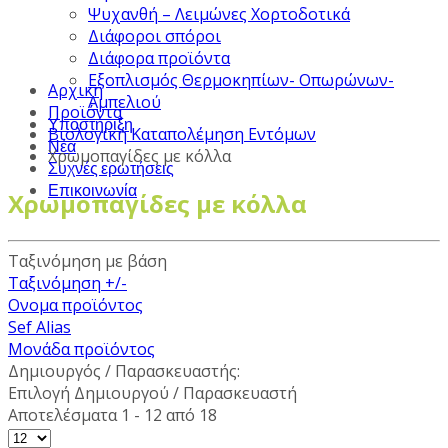
Ψυχανθή – Λειμώνες Χορτοδοτικά
Διάφοροι σπόροι
Διάφορα προϊόντα
Εξοπλισμός Θερμοκηπίων- Οπωρώνων-
Αρχική
Αμπελιού
Προϊόντα
Υποστήριξη
Βιολογική Καταπολέμηση Εντόμων
Νέα
Χρωμοπαγίδες με κόλλα
Συχνές ερωτήσεις
Επικοινωνία
Χρωμοπαγίδες με κόλλα
Ταξινόμηση με βάση
Ταξινόμηση +/-
Ονομα προϊόντος
Sef Alias
Μονάδα προϊόντος
Δημιουργός / Παρασκευαστής:
Επιλογή Δημιουργού / Παρασκευαστή
Αποτελέσματα 1 - 12 από 18