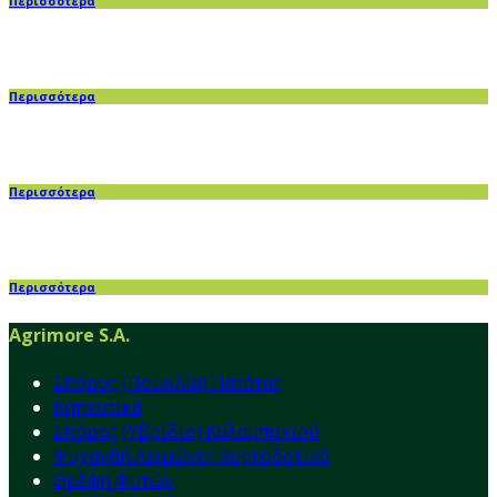
Περισσότερα
Περισσότερα
Περισσότερα
Περισσότερα
Agrimore S.A.
Σπόρος (Ποικιλία) Πατάτας
Κηπευτικά
Σπόρος (Υβρίδιο) Καλαμποκιού
Ψυχανθή Λειμώνες Χορτοδοτικά
Θρέψη Φυτών