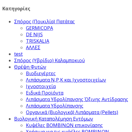
Κατηγορίες
Σπόρος (Ποικιλία) Πατάτας
GERMICOPA
DE NIJS
TRISKALIA
ΑΛΛΕΣ
test
Σπόρος (Υβρίδιο) Καλαμποκιού
Θρέψη Φυτών
Βιοδιεγέρτες
Λιπάσματα Ν,Ρ,Κ και Ιχνοστοιχείων
Ιχνοστοιχεία
Ειδικά Προϊόντα
Λιπάσματα Υδρολίπανσης Όξινης Αντίδρασης
Λιπάσματα Υδρολίπανσης
Οργανικά (Βιολογικά) Λιπάσματα (Pellets)
Βιολογική Καταπολέμηση Εντόμων
Κυψέλες ΒΟΜΒΙΝΩΝ επικονίασης
Χρήσιμα για τις κυψέλες ΒΟΜΒΙΝΩΝ