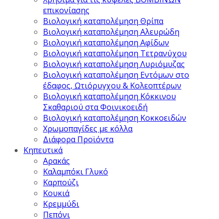
επικονίασης
Βιολογική καταπολέμηση Θρίπα
Βιολογική καταπολέμηση Αλευρώδη
Βιολογική καταπολέμηση Αφίδων
Βιολογική καταπολέμηση Τετρανύχου
Βιολογική καταπολέμηση Λυριόμυζας
Βιολογική καταπολέμηση Εντόμων στο
έδαφος, Ωτιόρυγχου & Κολεοπτέρων
Βιολογική καταπολέμηση Κόκκινου
Σκαθαριού στα Φοινικοειδή
Βιολογική καταπολέμηση Κοκκοειδών
Χρωμοπαγίδες με κόλλα
Διάφορα Προϊόντα
Κηπευτικά
Αρακάς
Καλαμπόκι Γλυκό
Καρπούζι
Κουκιά
Κρεμμύδι
Πεπόνι