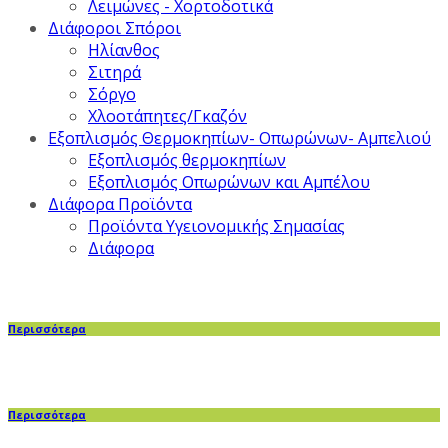
Λειμώνες - Χορτοδοτικά
Διάφοροι Σπόροι
Ηλίανθος
Σιτηρά
Σόργο
Χλοοτάπητες/Γκαζόν
Εξοπλισμός Θερμοκηπίων- Οπωρώνων- Αμπελιού
Εξοπλισμός θερμοκηπίων
Εξοπλισμός Οπωρώνων και Αμπέλου
Διάφορα Προϊόντα
Προϊόντα Υγειονομικής Σημασίας
Διάφορα
Περισσότερα
Περισσότερα