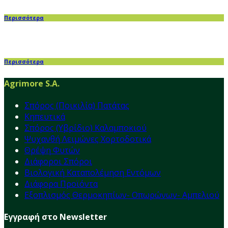
Περισσότερα
Περισσότερα
Agrimore S.A.
Σπόρος (Ποικιλία) Πατάτας
Κηπευτικά
Σπόρος (Υβρίδιο) Καλαμποκιού
Ψυχανθή Λειμώνες Χορτοδοτικά
Θρέψη Φυτών
Διάφοροι Σπόροι
Βιολογική Καταπολέμηση Εντόμων
Διάφορα Προϊόντα
Εξοπλισμός Θερμοκηπίων- Οπωρώνων- Αμπελιού
Εγγραφή στο Newsletter