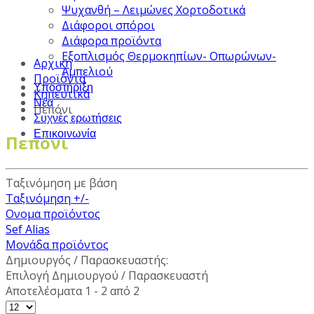
Ψυχανθή – Λειμώνες Χορτοδοτικά
Διάφοροι σπόροι
Διάφορα προϊόντα
Εξοπλισμός Θερμοκηπίων- Οπωρώνων-
Αρχική
Αμπελιού
Προϊόντα
Υποστήριξη
Κηπευτικά
Νέα
Πεπόνι
Συχνές ερωτήσεις
Επικοινωνία
Πεπόνι
Ταξινόμηση με βάση
Ταξινόμηση +/-
Ονομα προϊόντος
Sef Alias
Μονάδα προϊόντος
Δημιουργός / Παρασκευαστής:
Επιλογή Δημιουργού / Παρασκευαστή
Αποτελέσματα 1 - 2 από 2