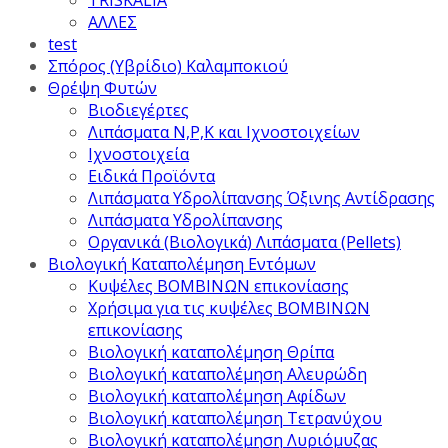
TRISKALIA
ΑΛΛΕΣ
test
Σπόρος (Υβρίδιο) Καλαμποκιού
Θρέψη Φυτών
Βιοδιεγέρτες
Λιπάσματα Ν,Ρ,Κ και Ιχνοστοιχείων
Ιχνοστοιχεία
Ειδικά Προϊόντα
Λιπάσματα Υδρολίπανσης Όξινης Αντίδρασης
Λιπάσματα Υδρολίπανσης
Οργανικά (Βιολογικά) Λιπάσματα (Pellets)
Βιολογική Καταπολέμηση Εντόμων
Κυψέλες ΒΟΜΒΙΝΩΝ επικονίασης
Χρήσιμα για τις κυψέλες ΒΟΜΒΙΝΩΝ
επικονίασης
Βιολογική καταπολέμηση Θρίπα
Βιολογική καταπολέμηση Αλευρώδη
Βιολογική καταπολέμηση Αφίδων
Βιολογική καταπολέμηση Τετρανύχου
Βιολογική καταπολέμηση Λυριόμυζας