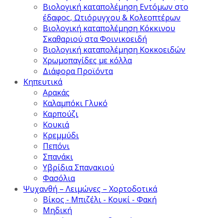
Βιολογική καταπολέμηση Εντόμων στο
έδαφος, Ωτιόρυγχου & Κολεοπτέρων
Βιολογική καταπολέμηση Κόκκινου
Σκαθαριού στα Φοινικοειδή
Βιολογική καταπολέμηση Κοκκοειδών
Χρωμοπαγίδες με κόλλα
Διάφορα Προϊόντα
Κηπευτικά
Αρακάς
Καλαμπόκι Γλυκό
Καρπούζι
Κουκιά
Κρεμμύδι
Πεπόνι
Σπανάκι
Υβρίδια Σπανακιού
Φασόλια
Ψυχανθή – Λειμώνες – Χορτοδοτικά
Βίκος - Μπιζέλι - Κουκί - Φακή
Μηδική