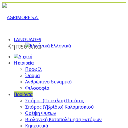
LANGUAGES
Κηπευτικά
Ελληνικά
Η εταιρεία
Προφίλ
Όραμα
Ανθρώπινο δυναμικό
Φιλοσοφία
Προϊόντα
Σπόρος (Ποικιλία) Πατάτας
Σπόρος (Υβρίδιο) Καλαμποκιού
Θρέψη Φυτών
Βιολογική Καταπολέμηση Εντόμων
Κηπευτικά