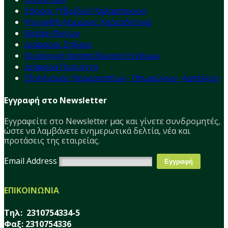
Σπόρος (Υβρίδιο) Καλαμποκιού
Ψυχανθή Λειμώνες Χορτοδοτικά
Θρέψη Φυτών
Διάφοροι Σπόροι
Βιολογική Καταπολέμηση Εντόμων
Διάφορα Προϊόντα
Εξοπλισμός Θερμοκηπίων- Οπωρώνων- Αμπελιού
Εγγραφή στο Newsletter
Εγγραφείτε στο Νewsletter μας και γίνετε συνδρομητές,
ώστε να λαμβάνετε ενημερωτικά δελτία, νέα και
προτάσεις της εταιρείας.
Email Address
ΕΠΙΚΟΙΝΩΝΙΑ
Τηλ: 2310754334-5
Φαξ: 2310754336