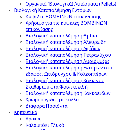
Οργανικά (Βιολογικά) Λιπάσματα (Pellets)
Βιολογική Καταπολέμηση Εντόμων
Κυψέλες ΒΟΜΒΙΝΩΝ επικονίασης
Χρήσιμα για τις κυψέλες ΒΟΜΒΙΝΩΝ
επικονίασης
Βιολογική καταπολέμηση Θρίπα
Βιολογική καταπολέμηση Αλευρώδη
Βιολογική καταπολέμηση Αφίδων
Βιολογική καταπολέμηση Τετρανύχου
Βιολογική καταπολέμηση Λυριόμυζας
Βιολογική καταπολέμηση Εντόμων στο
έδαφος, Ωτιόρυγχου & Κολεοπτέρων
Βιολογική καταπολέμηση Κόκκινου
Σκαθαριού στα Φοινικοειδή
Βιολογική καταπολέμηση Κοκκοειδών
Χρωμοπαγίδες με κόλλα
Διάφορα Προϊόντα
Κηπευτικά
Αρακάς
Καλαμπόκι Γλυκό