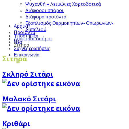
Ψυχανθή – Λειμώνες Χορτοδοτικά
Διάφοροι σπόροι
Διάφορα προϊόντα
Εξοπλισμός Θερμοκηπίων- Οπωρώνων-
Αρχική
Αμπελιού
Προϊόντα
Υποστήριξη
Διάφοροι σπόροι
Νέα
Σιτηρά
Συχνές ερωτήσεις
Επικοινωνία
Σιτηρά
Σκληρό Σιτάρι
Μαλακό Σιτάρι
Κριθάρι