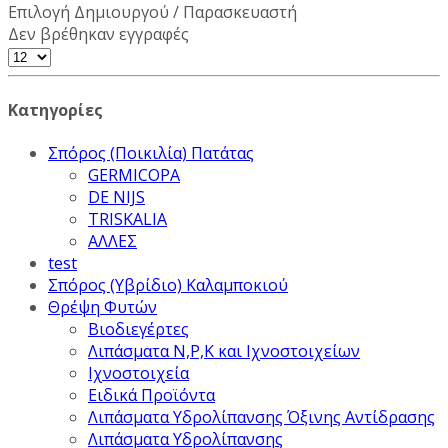
Επιλογή Δημιουργού / Παρασκευαστή
Δεν βρέθηκαν εγγραφές
Κατηγορίες
Σπόρος (Ποικιλία) Πατάτας
GERMICOPA
DE NIJS
TRISKALIA
ΑΛΛΕΣ
test
Σπόρος (Υβρίδιο) Καλαμποκιού
Θρέψη Φυτών
Βιοδιεγέρτες
Λιπάσματα Ν,Ρ,Κ και Ιχνοστοιχείων
Ιχνοστοιχεία
Ειδικά Προϊόντα
Λιπάσματα Υδρολίπανσης Όξινης Αντίδρασης
Λιπάσματα Υδρολίπανσης