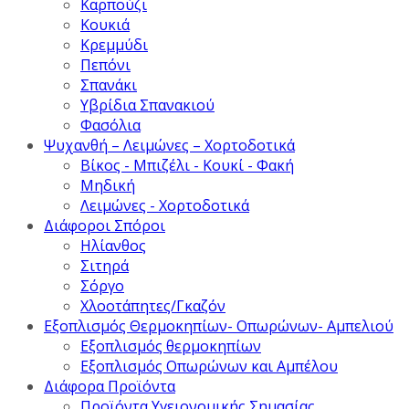
Καρπούζι
Κουκιά
Κρεμμύδι
Πεπόνι
Σπανάκι
Υβρίδια Σπανακιού
Φασόλια
Ψυχανθή – Λειμώνες – Χορτοδοτικά
Βίκος - Μπιζέλι - Κουκί - Φακή
Μηδική
Λειμώνες - Χορτοδοτικά
Διάφοροι Σπόροι
Ηλίανθος
Σιτηρά
Σόργο
Χλοοτάπητες/Γκαζόν
Εξοπλισμός Θερμοκηπίων- Οπωρώνων- Αμπελιού
Εξοπλισμός θερμοκηπίων
Εξοπλισμός Οπωρώνων και Αμπέλου
Διάφορα Προϊόντα
Προϊόντα Υγειονομικής Σημασίας