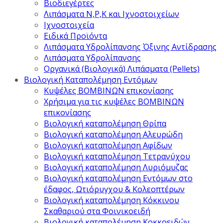
Βιοδιεγέρτες
Λιπάσματα Ν,Ρ,Κ και Ιχνοστοιχείων
Ιχνοστοιχεία
Ειδικά Προϊόντα
Λιπάσματα Υδρολίπανσης Όξινης Αντίδρασης
Λιπάσματα Υδρολίπανσης
Οργανικά (Βιολογικά) Λιπάσματα (Pellets)
Βιολογική Καταπολέμηση Εντόμων
Κυψέλες ΒΟΜΒΙΝΩΝ επικονίασης
Χρήσιμα για τις κυψέλες ΒΟΜΒΙΝΩΝ
επικονίασης
Βιολογική καταπολέμηση Θρίπα
Βιολογική καταπολέμηση Αλευρώδη
Βιολογική καταπολέμηση Αφίδων
Βιολογική καταπολέμηση Τετρανύχου
Βιολογική καταπολέμηση Λυριόμυζας
Βιολογική καταπολέμηση Εντόμων στο
έδαφος, Ωτιόρυγχου & Κολεοπτέρων
Βιολογική καταπολέμηση Κόκκινου
Σκαθαριού στα Φοινικοειδή
Βιολογική καταπολέμηση Κοκκοειδών