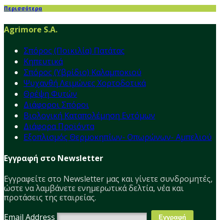
Περισσότερα
Agrimore S.A.
Σπόρος (Ποικιλία) Πατάτας
Κηπευτικά
Σπόρος (Υβρίδιο) Καλαμποκιού
Ψυχανθή Λειμώνες Χορτοδοτικά
Θρέψη Φυτών
Διάφοροι Σπόροι
Βιολογική Καταπολέμηση Εντόμων
Διάφορα Προϊόντα
Εξοπλισμός Θερμοκηπίων- Οπωρώνων- Αμπελιού
Εγγραφή στο Newsletter
Εγγραφείτε στο Νewsletter μας και γίνετε συνδρομητές,
ώστε να λαμβάνετε ενημερωτικά δελτία, νέα και
προτάσεις της εταιρείας.
Email Address