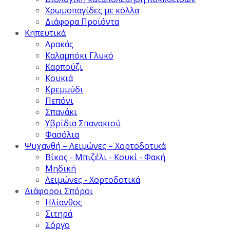
Χρωμοπαγίδες με κόλλα
Διάφορα Προϊόντα
Κηπευτικά
Αρακάς
Καλαμπόκι Γλυκό
Καρπούζι
Κουκιά
Κρεμμύδι
Πεπόνι
Σπανάκι
Υβρίδια Σπανακιού
Φασόλια
Ψυχανθή – Λειμώνες – Χορτοδοτικά
Βίκος - Μπιζέλι - Κουκί - Φακή
Μηδική
Λειμώνες - Χορτοδοτικά
Διάφοροι Σπόροι
Ηλίανθος
Σιτηρά
Σόργο