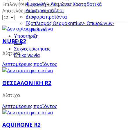
Ψυχανθή – Λειμώνες Χορτοδοτικά
Επιλογή Δημιουργού / Παρασκευαστή
Διάφοροι σπόροι
Αποτελέσματα 1 - 7 από 7
Διάφορα προϊόντα
Εξοπλισμός Θερμοκηπίων- Οπωρώνων-
Αμπελιού
Υποστήριξη
NURE R2
Νέα
Συχνές ερωτήσεις
Δίστιχο
Επικοινωνία
Λεπτομέρειες προϊόντος
ΘΕΣΣΑΛΟΝΙΚΗ R2
Δίστιχο
Λεπτομέρειες προϊόντος
AQUΙRONE R2