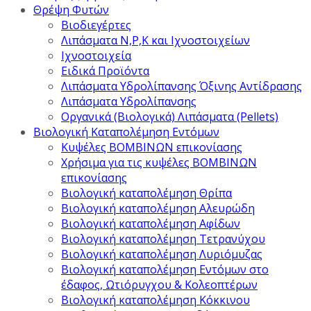
Θρέψη Φυτών
Βιοδιεγέρτες
Λιπάσματα Ν,Ρ,Κ και Ιχνοστοιχείων
Ιχνοστοιχεία
Ειδικά Προϊόντα
Λιπάσματα Υδρολίπανσης Όξινης Αντίδρασης
Λιπάσματα Υδρολίπανσης
Οργανικά (Βιολογικά) Λιπάσματα (Pellets)
Βιολογική Καταπολέμηση Εντόμων
Κυψέλες ΒΟΜΒΙΝΩΝ επικονίασης
Χρήσιμα για τις κυψέλες ΒΟΜΒΙΝΩΝ
επικονίασης
Βιολογική καταπολέμηση Θρίπα
Βιολογική καταπολέμηση Αλευρώδη
Βιολογική καταπολέμηση Αφίδων
Βιολογική καταπολέμηση Τετρανύχου
Βιολογική καταπολέμηση Λυριόμυζας
Βιολογική καταπολέμηση Εντόμων στο
έδαφος, Ωτιόρυγχου & Κολεοπτέρων
Βιολογική καταπολέμηση Κόκκινου