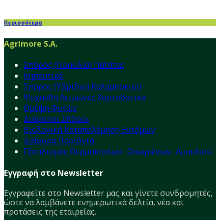
Περισσότερα
Agrimore S.A.
Σπόρος (Ποικιλία) Πατάτας
Κηπευτικά
Σπόρος (Υβρίδιο) Καλαμποκιού
Ψυχανθή Λειμώνες Χορτοδοτικά
Θρέψη Φυτών
Διάφοροι Σπόροι
Βιολογική Καταπολέμηση Εντόμων
Διάφορα Προϊόντα
Εξοπλισμός Θερμοκηπίων- Οπωρώνων- Αμπελιού
Εγγραφή στο Newsletter
Εγγραφείτε στο Νewsletter μας και γίνετε συνδρομητές,
ώστε να λαμβάνετε ενημερωτικά δελτία, νέα και
προτάσεις της εταιρείας.