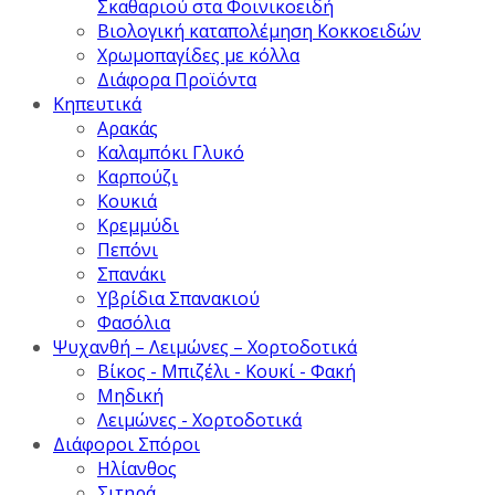
Σκαθαριού στα Φοινικοειδή
Βιολογική καταπολέμηση Κοκκοειδών
Χρωμοπαγίδες με κόλλα
Διάφορα Προϊόντα
Κηπευτικά
Αρακάς
Καλαμπόκι Γλυκό
Καρπούζι
Κουκιά
Κρεμμύδι
Πεπόνι
Σπανάκι
Υβρίδια Σπανακιού
Φασόλια
Ψυχανθή – Λειμώνες – Χορτοδοτικά
Βίκος - Μπιζέλι - Κουκί - Φακή
Μηδική
Λειμώνες - Χορτοδοτικά
Διάφοροι Σπόροι
Ηλίανθος
Σιτηρά