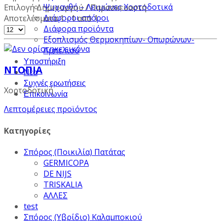
Ψυχανθή – Λειμώνες Χορτοδοτικά
Επιλογή Δημιουργού / Παρασκευαστή
Διάφοροι σπόροι
Αποτελέσματα 1 - 1 από 1
Διάφορα προϊόντα
Εξοπλισμός Θερμοκηπίων- Οπωρώνων-
Αμπελιού
Υποστήριξη
ΝΤΟΠΙΑ
Νέα
Συχνές ερωτήσεις
Χορτοδοτική
Επικοινωνία
Λεπτομέρειες προϊόντος
Κατηγορίες
Σπόρος (Ποικιλία) Πατάτας
GERMICOPA
DE NIJS
TRISKALIA
ΑΛΛΕΣ
test
Σπόρος (Υβρίδιο) Καλαμποκιού