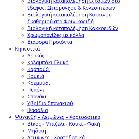
Βιολογική καταπολέμηση Εντόμων στο
έδαφος, Ωτιόρυγχου & Κολεοπτέρων
Βιολογική καταπολέμηση Κόκκινου
Σκαθαριού στα Φοινικοειδή
Βιολογική καταπολέμηση Κοκκοειδών
Χρωμοπαγίδες με κόλλα
Διάφορα Προϊόντα
Κηπευτικά
Αρακάς
Καλαμπόκι Γλυκό
Καρπούζι
Κουκιά
Κρεμμύδι
Πεπόνι
Σπανάκι
Υβρίδια Σπανακιού
Φασόλια
Ψυχανθή – Λειμώνες – Χορτοδοτικά
Βίκος - Μπιζέλι - Κουκί - Φακή
Μηδική
Λειμώνες - Χορτοδοτικά