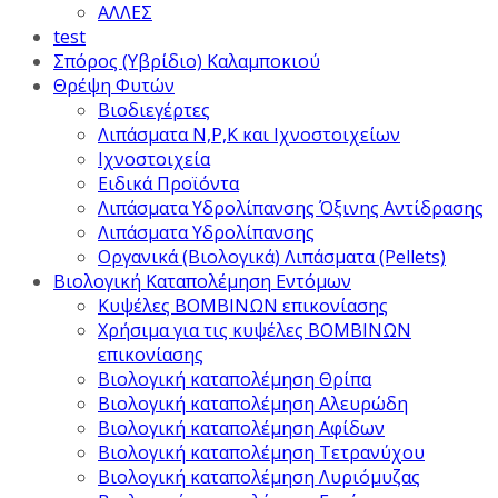
ΑΛΛΕΣ
test
Σπόρος (Υβρίδιο) Καλαμποκιού
Θρέψη Φυτών
Βιοδιεγέρτες
Λιπάσματα Ν,Ρ,Κ και Ιχνοστοιχείων
Ιχνοστοιχεία
Ειδικά Προϊόντα
Λιπάσματα Υδρολίπανσης Όξινης Αντίδρασης
Λιπάσματα Υδρολίπανσης
Οργανικά (Βιολογικά) Λιπάσματα (Pellets)
Βιολογική Καταπολέμηση Εντόμων
Κυψέλες ΒΟΜΒΙΝΩΝ επικονίασης
Χρήσιμα για τις κυψέλες ΒΟΜΒΙΝΩΝ
επικονίασης
Βιολογική καταπολέμηση Θρίπα
Βιολογική καταπολέμηση Αλευρώδη
Βιολογική καταπολέμηση Αφίδων
Βιολογική καταπολέμηση Τετρανύχου
Βιολογική καταπολέμηση Λυριόμυζας