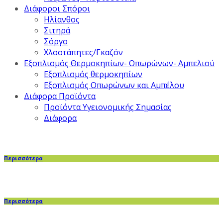
Διάφοροι Σπόροι
Ηλίανθος
Σιτηρά
Σόργο
Χλοοτάπητες/Γκαζόν
Εξοπλισμός Θερμοκηπίων- Οπωρώνων- Αμπελιού
Εξοπλισμός θερμοκηπίων
Εξοπλισμός Οπωρώνων και Αμπέλου
Διάφορα Προϊόντα
Προϊόντα Υγειονομικής Σημασίας
Διάφορα
Περισσότερα
Περισσότερα