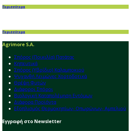
Περισσότερα
Περισσότερα
Agrimore S.A.
Σπόρος (Ποικιλία) Πατάτας
Κηπευτικά
Σπόρος (Υβρίδιο) Καλαμποκιού
Ψυχανθή Λειμώνες Χορτοδοτικά
Θρέψη Φυτών
Διάφοροι Σπόροι
Βιολογική Καταπολέμηση Εντόμων
Διάφορα Προϊόντα
Εξοπλισμός Θερμοκηπίων- Οπωρώνων- Αμπελιού
Εγγραφή στο Newsletter