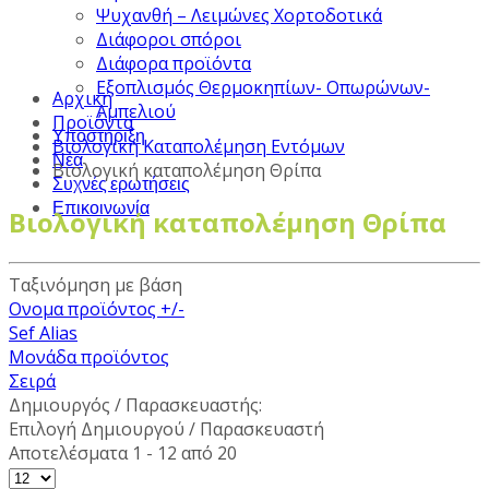
Ψυχανθή – Λειμώνες Χορτοδοτικά
Διάφοροι σπόροι
Διάφορα προϊόντα
Εξοπλισμός Θερμοκηπίων- Οπωρώνων-
Αρχική
Αμπελιού
Προϊόντα
Υποστήριξη
Βιολογική Καταπολέμηση Εντόμων
Νέα
Βιολογική καταπολέμηση Θρίπα
Συχνές ερωτήσεις
Επικοινωνία
Βιολογική καταπολέμηση Θρίπα
Ταξινόμηση με βάση
Ονομα προϊόντος +/-
Sef Alias
Μονάδα προϊόντος
Σειρά
Δημιουργός / Παρασκευαστής:
Επιλογή Δημιουργού / Παρασκευαστή
Αποτελέσματα 1 - 12 από 20