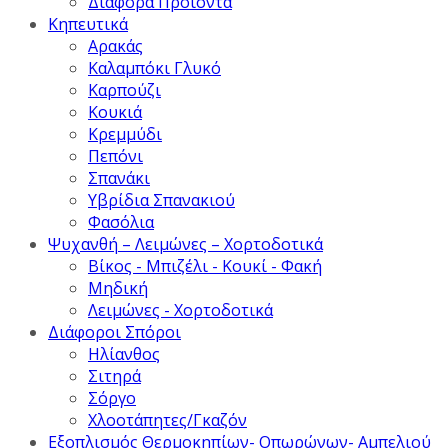
Διάφορα Προϊόντα
Κηπευτικά
Αρακάς
Καλαμπόκι Γλυκό
Καρπούζι
Κουκιά
Κρεμμύδι
Πεπόνι
Σπανάκι
Υβρίδια Σπανακιού
Φασόλια
Ψυχανθή – Λειμώνες – Χορτοδοτικά
Βίκος - Μπιζέλι - Κουκί - Φακή
Μηδική
Λειμώνες - Χορτοδοτικά
Διάφοροι Σπόροι
Ηλίανθος
Σιτηρά
Σόργο
Χλοοτάπητες/Γκαζόν
Εξοπλισμός Θερμοκηπίων- Οπωρώνων- Αμπελιού