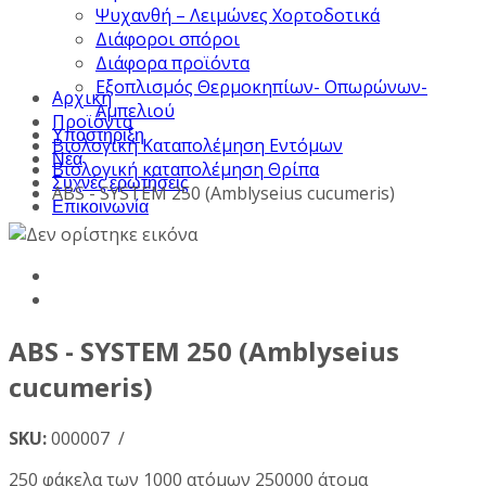
Ψυχανθή – Λειμώνες Χορτοδοτικά
Διάφοροι σπόροι
Διάφορα προϊόντα
Εξοπλισμός Θερμοκηπίων- Οπωρώνων-
Αρχική
Αμπελιού
Προϊόντα
Υποστήριξη
Βιολογική Καταπολέμηση Εντόμων
Νέα
Βιολογική καταπολέμηση Θρίπα
Συχνές ερωτήσεις
ABS - SYSTEM 250 (Amblyseius cucumeris)
Επικοινωνία
ABS - SYSTEM 250 (Amblyseius
cucumeris)
SKU:
000007 /
250 φάκελα των 1000 ατόμων 250000 άτομα