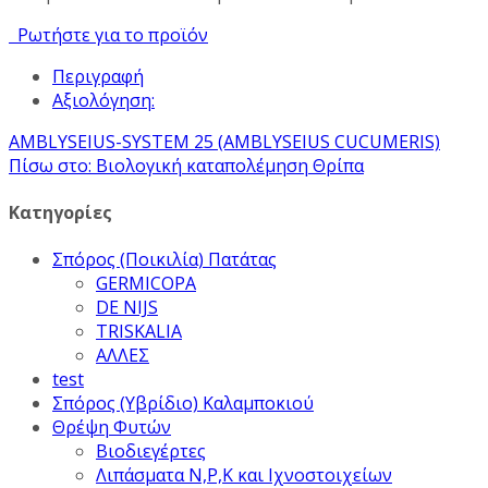
Ρωτήστε για το προϊόν
Περιγραφή
Αξιολόγηση:
AMBLYSEIUS-SYSTEM 25 (AMBLYSEIUS CUCUMERIS)
Πίσω στο: Βιολογική καταπολέμηση Θρίπα
Κατηγορίες
Σπόρος (Ποικιλία) Πατάτας
GERMICOPA
DE NIJS
TRISKALIA
ΑΛΛΕΣ
test
Σπόρος (Υβρίδιο) Καλαμποκιού
Θρέψη Φυτών
Βιοδιεγέρτες
Λιπάσματα Ν,Ρ,Κ και Ιχνοστοιχείων