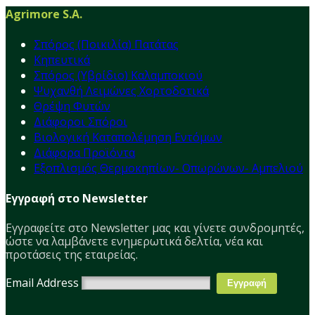
Agrimore S.A.
Σπόρος (Ποικιλία) Πατάτας
Κηπευτικά
Σπόρος (Υβρίδιο) Καλαμποκιού
Ψυχανθή Λειμώνες Χορτοδοτικά
Θρέψη Φυτών
Διάφοροι Σπόροι
Βιολογική Καταπολέμηση Εντόμων
Διάφορα Προϊόντα
Εξοπλισμός Θερμοκηπίων- Οπωρώνων- Αμπελιού
Εγγραφή στο Newsletter
Εγγραφείτε στο Νewsletter μας και γίνετε συνδρομητές,
ώστε να λαμβάνετε ενημερωτικά δελτία, νέα και
προτάσεις της εταιρείας.
Email Address