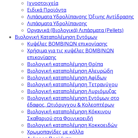
Ιχνοστοιχεία
Ειδικά Προϊόντα
Λιπάσματα Υδρολίπανσης Όξινης Αντίδρασης
Λιπάσματα Υδρολίπανσης
Οργανικά (Βιολογικά) Λιπάσματα (Pellets)
Βιολογική Καταπολέμηση Εντόμων
Κυψέλες ΒΟΜΒΙΝΩΝ επικονίασης
Χρήσιμα για τις κυψέλες ΒΟΜΒΙΝΩΝ
επικονίασης
Βιολογική καταπολέμηση Θρίπα
Βιολογική καταπολέμηση Αλευρώδη
Βιολογική καταπολέμηση Αφίδων
Βιολογική καταπολέμηση Τετρανύχου
Βιολογική καταπολέμηση Λυριόμυζας
Βιολογική καταπολέμηση Εντόμων στο
έδαφος, Ωτιόρυγχου & Κολεοπτέρων
Βιολογική καταπολέμηση Κόκκινου
Σκαθαριού στα Φοινικοειδή
Βιολογική καταπολέμηση Κοκκοειδών
Χρωμοπαγίδες με κόλλα