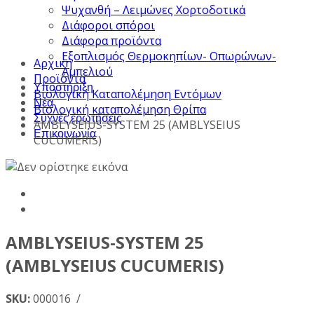
Ψυχανθή – Λειμώνες Χορτοδοτικά
Διάφοροι σπόροι
Διάφορα προϊόντα
Εξοπλισμός Θερμοκηπίων- Οπωρώνων-
Αρχική
Αμπελιού
Προϊόντα
Υποστήριξη
Βιολογική Καταπολέμηση Εντόμων
Νέα
Βιολογική καταπολέμηση Θρίπα
Συχνές ερωτήσεις
AMBLYSEIUS-SYSTEM 25 (AMBLYSEIUS
Επικοινωνία
CUCUMERIS)
AMBLYSEIUS-SYSTEM 25
(AMBLYSEIUS CUCUMERIS)
SKU:
000016 /