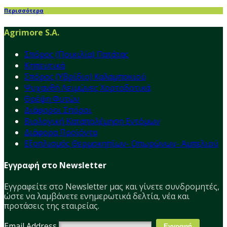
Περισσότερα
Agrimore S.A.
Σπόρος (Ποικιλία) Πατάτας
Κηπευτικά
Σπόρος (Υβρίδιο) Καλαμποκιού
Ψυχανθή Λειμώνες Χορτοδοτικά
Θρέψη Φυτών
Διάφοροι Σπόροι
Βιολογική Καταπολέμηση Εντόμων
Διάφορα Προϊόντα
Εξοπλισμός Θερμοκηπίων- Οπωρώνων- Αμπελιού
Εγγραφή στο Newsletter
Εγγραφείτε στο Νewsletter μας και γίνετε συνδρομητές,
ώστε να λαμβάνετε ενημερωτικά δελτία, νέα και
προτάσεις της εταιρείας.
Email Address