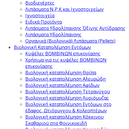
Βιοδιεγέρτες
Λιπάσματα Ν,Ρ,Κ και Ιχνοστοιχείων
Ιχνοστοιχεία
Ειδικά Προϊόντα
Λιπάσματα Υδρολίπανσης Όξινης Αντίδρασης
Λιπάσματα Υδρολίπανσης
Οργανικά (Βιολογικά) Λιπάσματα (Pellets)
Βιολογική Καταπολέμηση Εντόμων
Κυψέλες ΒΟΜΒΙΝΩΝ επικονίασης
Χρήσιμα για τις κυψέλες ΒΟΜΒΙΝΩΝ
επικονίασης
Βιολογική καταπολέμηση Θρίπα
Βιολογική καταπολέμηση Αλευρώδη
Βιολογική καταπολέμηση Αφίδων
Βιολογική καταπολέμηση Τετρανύχου
Βιολογική καταπολέμηση Λυριόμυζας
Βιολογική καταπολέμηση Εντόμων στο
έδαφος, Ωτιόρυγχου & Κολεοπτέρων
Βιολογική καταπολέμηση Κόκκινου
Σκαθαριού στα Φοινικοειδή