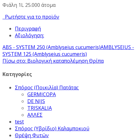
Φιάλη 1L 25.000 άτομα
Ρωτήστε για το προϊόν
Περιγραφή
Αξιολόγηση:
ABS - SYSTEM 250 (Amblyseius cucumeris)
AMBLYSEIUS -
SYSTEM 125 (Amblyseius cucumeris)
Πίσω στο: Βιολογική καταπολέμηση Θρίπα
Κατηγορίες
Σπόρος (Ποικιλία) Πατάτας
GERMICOPA
DE NIJS
TRISKALIA
ΑΛΛΕΣ
test
Σπόρος (Υβρίδιο) Καλαμποκιού
Θρέψη Φυτών