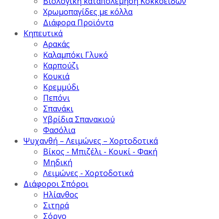
Βιολογική καταπολέμηση Κοκκοειδών
Χρωμοπαγίδες με κόλλα
Διάφορα Προϊόντα
Κηπευτικά
Αρακάς
Καλαμπόκι Γλυκό
Καρπούζι
Κουκιά
Κρεμμύδι
Πεπόνι
Σπανάκι
Υβρίδια Σπανακιού
Φασόλια
Ψυχανθή – Λειμώνες – Χορτοδοτικά
Βίκος - Μπιζέλι - Κουκί - Φακή
Μηδική
Λειμώνες - Χορτοδοτικά
Διάφοροι Σπόροι
Ηλίανθος
Σιτηρά
Σόργο