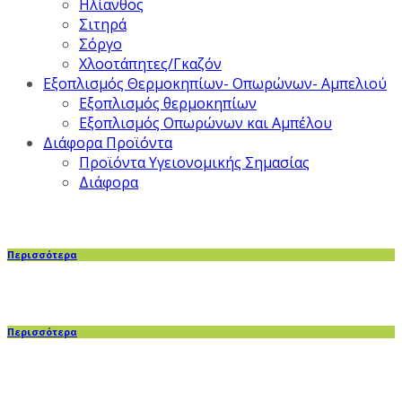
Ηλίανθος
Σιτηρά
Σόργο
Χλοοτάπητες/Γκαζόν
Εξοπλισμός Θερμοκηπίων- Οπωρώνων- Αμπελιού
Εξοπλισμός θερμοκηπίων
Εξοπλισμός Οπωρώνων και Αμπέλου
Διάφορα Προϊόντα
Προϊόντα Υγειονομικής Σημασίας
Διάφορα
Περισσότερα
Περισσότερα