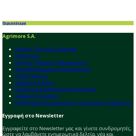
Περισσότερα
Agrimore S.A.
Σπόρος (Ποικιλία) Πατάτας
Κηπευτικά
Σπόρος (Υβρίδιο) Καλαμποκιού
Ψυχανθή Λειμώνες Χορτοδοτικά
Θρέψη Φυτών
Διάφοροι Σπόροι
Βιολογική Καταπολέμηση Εντόμων
Διάφορα Προϊόντα
Εξοπλισμός Θερμοκηπίων- Οπωρώνων- Αμπελιού
Εγγραφή στο Newsletter
Εγγραφείτε στο Νewsletter μας και γίνετε συνδρομητές,
ώστε να λαμβάνετε ενημερωτικά δελτία, νέα και