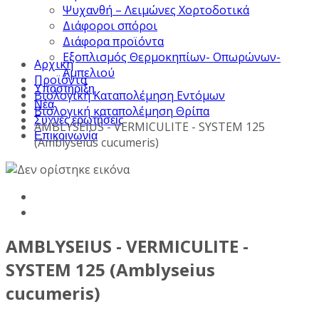
Ψυχανθή – Λειμώνες Χορτοδοτικά
Διάφοροι σπόροι
Διάφορα προϊόντα
Εξοπλισμός Θερμοκηπίων- Οπωρώνων-
Αρχική
Αμπελιού
Προϊόντα
Υποστήριξη
Βιολογική Καταπολέμηση Εντόμων
Νέα
Βιολογική καταπολέμηση Θρίπα
Συχνές ερωτήσεις
AMBLYSEIUS - VERMICULITE - SYSTEM 125
Επικοινωνία
(Amblyseius cucumeris)
AMBLYSEIUS - VERMICULITE -
SYSTEM 125 (Amblyseius
cucumeris)