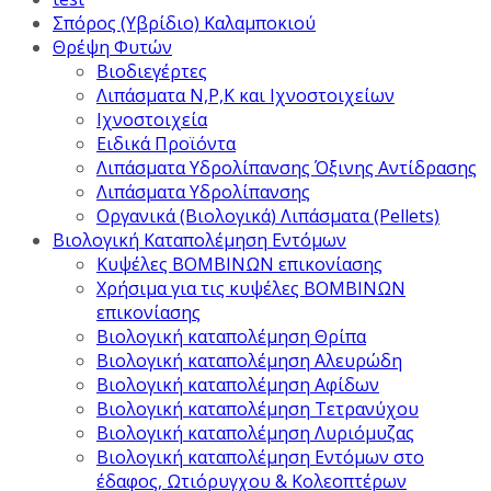
Σπόρος (Υβρίδιο) Καλαμποκιού
Θρέψη Φυτών
Βιοδιεγέρτες
Λιπάσματα Ν,Ρ,Κ και Ιχνοστοιχείων
Ιχνοστοιχεία
Ειδικά Προϊόντα
Λιπάσματα Υδρολίπανσης Όξινης Αντίδρασης
Λιπάσματα Υδρολίπανσης
Οργανικά (Βιολογικά) Λιπάσματα (Pellets)
Βιολογική Καταπολέμηση Εντόμων
Κυψέλες ΒΟΜΒΙΝΩΝ επικονίασης
Χρήσιμα για τις κυψέλες ΒΟΜΒΙΝΩΝ
επικονίασης
Βιολογική καταπολέμηση Θρίπα
Βιολογική καταπολέμηση Αλευρώδη
Βιολογική καταπολέμηση Αφίδων
Βιολογική καταπολέμηση Τετρανύχου
Βιολογική καταπολέμηση Λυριόμυζας
Βιολογική καταπολέμηση Εντόμων στο
έδαφος, Ωτιόρυγχου & Κολεοπτέρων