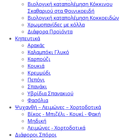
Βιολογική καταπολέμηση Κόκκινου
Σκαθαριού στα Φοινικοειδή
Βιολογική καταπολέμηση Κοκκοειδών
Χρωμοπαγίδες με κόλλα
Διάφορα Προϊόντα
Κηπευτικά
Αρακάς
Καλαμπόκι Γλυκό
Καρπούζι
Κουκιά
Κρεμμύδι
Πεπόνι
Σπανάκι
Υβρίδια Σπανακιού
Φασόλια
Ψυχανθή – Λειμώνες – Χορτοδοτικά
Βίκος - Μπιζέλι - Κουκί - Φακή
Μηδική
Λειμώνες - Χορτοδοτικά
Διάφοροι Σπόροι