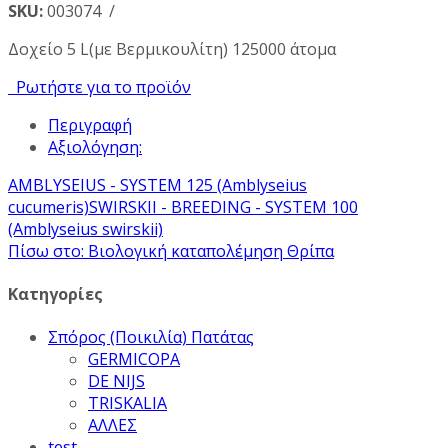
SKU:
003074 /
Δοχείο 5 L(με Βερμικουλίτη) 125000 άτομα
Ρωτήστε για το προϊόν
Περιγραφή
Αξιολόγηση:
AMBLYSEIUS - SYSTEM 125 (Amblyseius
cucumeris)
SWIRSKII - BREEDING - SYSTEM 100
(Amblyseius swirskii)
Πίσω στο: Βιολογική καταπολέμηση Θρίπα
Κατηγορίες
Σπόρος (Ποικιλία) Πατάτας
GERMICOPA
DE NIJS
TRISKALIA
ΑΛΛΕΣ
test