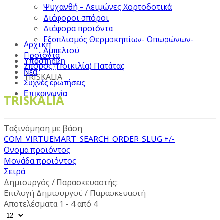
Ψυχανθή – Λειμώνες Χορτοδοτικά
Διάφοροι σπόροι
Διάφορα προϊόντα
Εξοπλισμός Θερμοκηπίων- Οπωρώνων-
Αρχική
Αμπελιού
Προϊόντα
Υποστήριξη
Σπόρος (Ποικιλία) Πατάτας
Νέα
TRISKALIA
Συχνές ερωτήσεις
Επικοινωνία
TRISKALIA
Ταξινόμηση με βάση
COM_VIRTUEMART_SEARCH_ORDER_SLUG +/-
Ονομα προϊόντος
Μονάδα προϊόντος
Σειρά
Δημιουργός / Παρασκευαστής:
Επιλογή Δημιουργού / Παρασκευαστή
Αποτελέσματα 1 - 4 από 4