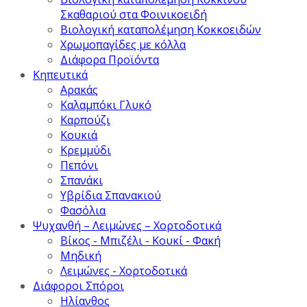
Σκαθαριού στα Φοινικοειδή
Βιολογική καταπολέμηση Κοκκοειδών
Χρωμοπαγίδες με κόλλα
Διάφορα Προϊόντα
Κηπευτικά
Αρακάς
Καλαμπόκι Γλυκό
Καρπούζι
Κουκιά
Κρεμμύδι
Πεπόνι
Σπανάκι
Υβρίδια Σπανακιού
Φασόλια
Ψυχανθή – Λειμώνες – Χορτοδοτικά
Βίκος - Μπιζέλι - Κουκί - Φακή
Μηδική
Λειμώνες - Χορτοδοτικά
Διάφοροι Σπόροι
Ηλίανθος