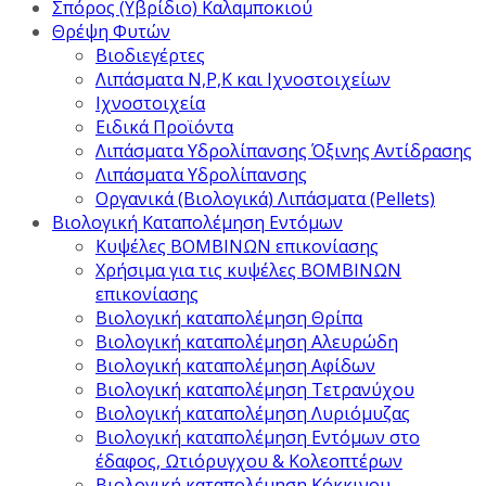
Σπόρος (Υβρίδιο) Καλαμποκιού
Θρέψη Φυτών
Βιοδιεγέρτες
Λιπάσματα Ν,Ρ,Κ και Ιχνοστοιχείων
Ιχνοστοιχεία
Ειδικά Προϊόντα
Λιπάσματα Υδρολίπανσης Όξινης Αντίδρασης
Λιπάσματα Υδρολίπανσης
Οργανικά (Βιολογικά) Λιπάσματα (Pellets)
Βιολογική Καταπολέμηση Εντόμων
Κυψέλες ΒΟΜΒΙΝΩΝ επικονίασης
Χρήσιμα για τις κυψέλες ΒΟΜΒΙΝΩΝ
επικονίασης
Βιολογική καταπολέμηση Θρίπα
Βιολογική καταπολέμηση Αλευρώδη
Βιολογική καταπολέμηση Αφίδων
Βιολογική καταπολέμηση Τετρανύχου
Βιολογική καταπολέμηση Λυριόμυζας
Βιολογική καταπολέμηση Εντόμων στο
έδαφος, Ωτιόρυγχου & Κολεοπτέρων
Βιολογική καταπολέμηση Κόκκινου