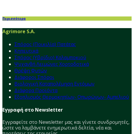
Περισσότερα
Agrimore S.A.
Σπόρος (Ποικιλία) Πατάτας
Κηπευτικά
Σπόρος (Υβρίδιο) Καλαμποκιού
Ψυχανθή Λειμώνες Χορτοδοτικά
Θρέψη Φυτών
Διάφοροι Σπόροι
Βιολογική Καταπολέμηση Εντόμων
Διάφορα Προϊόντα
Εξοπλισμός Θερμοκηπίων- Οπωρώνων- Αμπελιού
Εγγραφή στο Newsletter
Εγγραφείτε στο Νewsletter μας και γίνετε συνδρομητές,
ώστε να λαμβάνετε ενημερωτικά δελτία, νέα και
προτάσεις της εταιρείας.