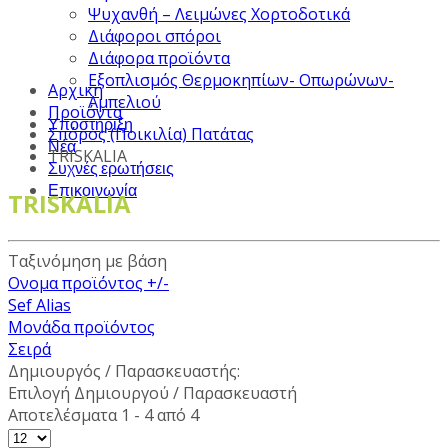
Ψυχανθή – Λειμώνες Χορτοδοτικά
Διάφοροι σπόροι
Διάφορα προϊόντα
Εξοπλισμός Θερμοκηπίων- Οπωρώνων-
Αρχική
Αμπελιού
Προϊόντα
Υποστήριξη
Σπόρος (Ποικιλία) Πατάτας
Νέα
TRISKALIA
Συχνές ερωτήσεις
Επικοινωνία
TRISKALIA
Ταξινόμηση με βάση
Ονομα προϊόντος +/-
Sef Alias
Μονάδα προϊόντος
Σειρά
Δημιουργός / Παρασκευαστής:
Επιλογή Δημιουργού / Παρασκευαστή
Αποτελέσματα 1 - 4 από 4