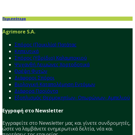
Περισσότερα
Agrimore S.A.
Σπόρος (Ποικιλία) Πατάτας
Κηπευτικά
Σπόρος (Υβρίδιο) Καλαμποκιού
Ψυχανθή Λειμώνες Χορτοδοτικά
Θρέψη Φυτών
Διάφοροι Σπόροι
Βιολογική Καταπολέμηση Εντόμων
Διάφορα Προϊόντα
Εξοπλισμός Θερμοκηπίων- Οπωρώνων- Αμπελιού
Εγγραφή στο Newsletter
Εγγραφείτε στο Νewsletter μας και γίνετε συνδρομητές,
ώστε να λαμβάνετε ενημερωτικά δελτία, νέα και
προτάσεις της εταιρείας.