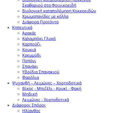
Σκαθαριού στα Φοινικοειδή
Βιολογική καταπολέμηση Κοκκοειδών
Χρωμοπαγίδες με κόλλα
Διάφορα Προϊόντα
Κηπευτικά
Αρακάς
Καλαμπόκι Γλυκό
Καρπούζι
Κουκιά
Κρεμμύδι
Πεπόνι
Σπανάκι
Υβρίδια Σπανακιού
Φασόλια
Ψυχανθή – Λειμώνες – Χορτοδοτικά
Βίκος - Μπιζέλι - Κουκί - Φακή
Μηδική
Λειμώνες - Χορτοδοτικά
Διάφοροι Σπόροι
Ηλίανθος