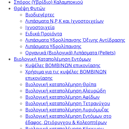
Σπόρος (Υβρίδιο) Καλαμποκιού
Θρέψη Φυτών
Βιοδιεγέρτες
Λιπάσματα Ν,Ρ,Κ και Ιχνοστοιχείων
Ιχνοστοιχεία
Ειδικά Προϊόντα
Λιπάσματα Υδρολίπανσης Όξινης Αντίδρασης
Λιπάσματα Υδρολίπανσης
Οργανικά (Βιολογικά) Λιπάσματα (Pellets)
Βιολογική Καταπολέμηση Εντόμων
Κυψέλες ΒΟΜΒΙΝΩΝ επικονίασης
Χρήσιμα για τις κυψέλες ΒΟΜΒΙΝΩΝ
επικονίασης
Βιολογική καταπολέμηση Θρίπα
Βιολογική καταπολέμηση Αλευρώδη
Βιολογική καταπολέμηση Αφίδων
Βιολογική καταπολέμηση Τετρανύχου
Βιολογική καταπολέμηση Λυριόμυζας
Βιολογική καταπολέμηση Εντόμων στο
έδαφος, Ωτιόρυγχου & Κολεοπτέρων
Βιολογική καταπολέμηση Κόκκινου