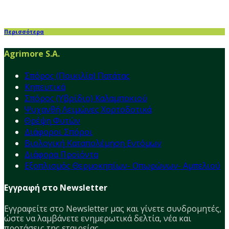
Περισσότερα
Agrimore S.A.
Σπόρος (Ποικιλία) Πατάτας
Κηπευτικά
Σπόρος (Υβρίδιο) Καλαμποκιού
Ψυχανθή Λειμώνες Χορτοδοτικά
Θρέψη Φυτών
Διάφοροι Σπόροι
Βιολογική Καταπολέμηση Εντόμων
Διάφορα Προϊόντα
Εξοπλισμός Θερμοκηπίων- Οπωρώνων- Αμπελιού
Εγγραφή στο Newsletter
Εγγραφείτε στο Νewsletter μας και γίνετε συνδρομητές,
ώστε να λαμβάνετε ενημερωτικά δελτία, νέα και
προτάσεις της εταιρείας.