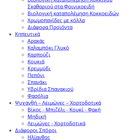
Σκαθαριού στα Φοινικοειδή
Βιολογική καταπολέμηση Κοκκοειδών
Χρωμοπαγίδες με κόλλα
Διάφορα Προϊόντα
Κηπευτικά
Αρακάς
Καλαμπόκι Γλυκό
Καρπούζι
Κουκιά
Κρεμμύδι
Πεπόνι
Σπανάκι
Υβρίδια Σπανακιού
Φασόλια
Ψυχανθή – Λειμώνες – Χορτοδοτικά
Βίκος - Μπιζέλι - Κουκί - Φακή
Μηδική
Λειμώνες - Χορτοδοτικά
Διάφοροι Σπόροι
Ηλίανθος