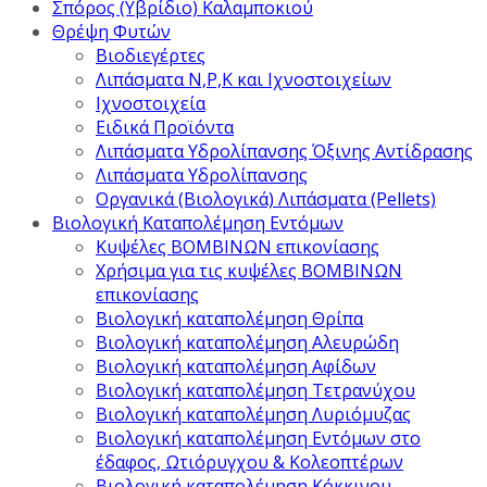
Σπόρος (Υβρίδιο) Καλαμποκιού
Θρέψη Φυτών
Βιοδιεγέρτες
Λιπάσματα Ν,Ρ,Κ και Ιχνοστοιχείων
Ιχνοστοιχεία
Ειδικά Προϊόντα
Λιπάσματα Υδρολίπανσης Όξινης Αντίδρασης
Λιπάσματα Υδρολίπανσης
Οργανικά (Βιολογικά) Λιπάσματα (Pellets)
Βιολογική Καταπολέμηση Εντόμων
Κυψέλες ΒΟΜΒΙΝΩΝ επικονίασης
Χρήσιμα για τις κυψέλες ΒΟΜΒΙΝΩΝ
επικονίασης
Βιολογική καταπολέμηση Θρίπα
Βιολογική καταπολέμηση Αλευρώδη
Βιολογική καταπολέμηση Αφίδων
Βιολογική καταπολέμηση Τετρανύχου
Βιολογική καταπολέμηση Λυριόμυζας
Βιολογική καταπολέμηση Εντόμων στο
έδαφος, Ωτιόρυγχου & Κολεοπτέρων
Βιολογική καταπολέμηση Κόκκινου