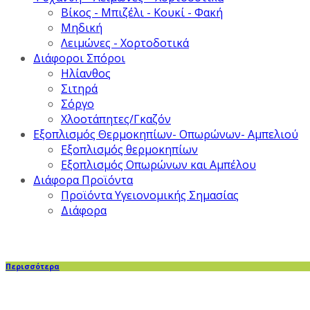
Βίκος - Μπιζέλι - Κουκί - Φακή
Μηδική
Λειμώνες - Χορτοδοτικά
Διάφοροι Σπόροι
Ηλίανθος
Σιτηρά
Σόργο
Χλοοτάπητες/Γκαζόν
Εξοπλισμός Θερμοκηπίων- Οπωρώνων- Αμπελιού
Εξοπλισμός θερμοκηπίων
Εξοπλισμός Οπωρώνων και Αμπέλου
Διάφορα Προϊόντα
Προϊόντα Υγειονομικής Σημασίας
Διάφορα
Περισσότερα