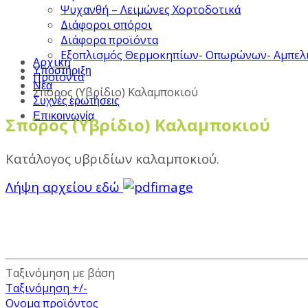
Ψυχανθή – Λειμώνες Χορτοδοτικά
Διάφοροι σπόροι
Διάφορα προϊόντα
Εξοπλισμός Θερμοκηπίων- Οπωρώνων- Αμπελ
Αρχική
Υποστήριξη
Προϊόντα
Νέα
Σπόρος (Υβρίδιο) Καλαμποκιού
Συχνές ερωτήσεις
Επικοινωνία
Σπόρος (Υβρίδιο) Καλαμποκιού
Κατάλογος υβριδίων καλαμποκιού.
Λήψη αρχείου εδώ
Ταξινόμηση με βάση
Ταξινόμηση +/-
Ονομα προϊόντος