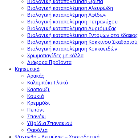
Βιολογική καταπολέμηση Θρίπα
Βιολογική καταπολέμηση Αλευρώδη
Βιολογική καταπολέμηση Αφίδων
Βιολογική καταπολέμηση Τετρανύχου
Βιολογική καταπολέμηση Λυριόμυζας
Βιολογική καταπολέμηση Εντόμων στο έδαφος
Βιολογική καταπολέμηση Κόκκινου Σκαθαριού
Βιολογική καταπολέμηση Κοκκοειδών
Χρωμοπαγίδες με κόλλα
Διάφορα Προϊόντα
Κηπευτικά
Αρακάς
Καλαμπόκι Γλυκό
Καρπούζι
Κουκιά
Κρεμμύδι
Πεπόνι
Σπανάκι
Υβρίδια Σπανακιού
Φασόλια
Ψυχανθή – Λειμώνες – Χορτοδοτικά