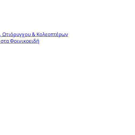
, Ωτιόρυγχου & Κολεοπτέρων
 στα Φοινικοειδή