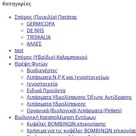
Κατηγορίες
Σπόρος (Ποικιλία) Πατάτας
GERMICOPA
DE NIJS
TRISKALIA
ΑΛΛΕΣ
test
Σπόρος (Υβρίδιο) Καλαμποκιού
Θρέψη Φυτών
Βιοδιεγέρτες
Λιπάσματα Ν,Ρ,Κ και Ιχνοστοιχείων
Ιχνοστοιχεία
Ειδικά Προϊόντα
Λιπάσματα Υδρολίπανσης Όξινης Αντίδρασης
Λιπάσματα Υδρολίπανσης
Οργανικά (Βιολογικά) Λιπάσματα (Pellets)
Βιολογική Καταπολέμηση Εντόμων
Κυψέλες ΒΟΜΒΙΝΩΝ επικονίασης
Χρήσιμα για τις κυψέλες ΒΟΜΒΙΝΩΝ επικονία