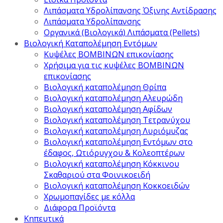
Λιπάσματα Υδρολίπανσης Όξινης Αντίδρασης
Λιπάσματα Υδρολίπανσης
Οργανικά (Βιολογικά) Λιπάσματα (Pellets)
Βιολογική Καταπολέμηση Εντόμων
Κυψέλες ΒΟΜΒΙΝΩΝ επικονίασης
Χρήσιμα για τις κυψέλες ΒΟΜΒΙΝΩΝ
επικονίασης
Βιολογική καταπολέμηση Θρίπα
Βιολογική καταπολέμηση Αλευρώδη
Βιολογική καταπολέμηση Αφίδων
Βιολογική καταπολέμηση Τετρανύχου
Βιολογική καταπολέμηση Λυριόμυζας
Βιολογική καταπολέμηση Εντόμων στο
έδαφος, Ωτιόρυγχου & Κολεοπτέρων
Βιολογική καταπολέμηση Κόκκινου
Σκαθαριού στα Φοινικοειδή
Βιολογική καταπολέμηση Κοκκοειδών
Χρωμοπαγίδες με κόλλα
Διάφορα Προϊόντα
Κηπευτικά