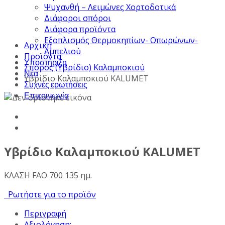
Ψυχανθή – Λειμώνες Χορτοδοτικά
Διάφοροι σπόροι
Διάφορα προϊόντα
Εξοπλισμός Θερμοκηπίων- Οπωρώνων-
Αρχική
Αμπελιού
Προϊόντα
Υποστήριξη
Σπόρος (Υβρίδιο) Καλαμποκιού
Νέα
Υβρίδιο Καλαμποκιού KALUMET
Συχνές ερωτήσεις
Επικοινωνία
Υβρίδιο Καλαμποκιού KALUMET
ΚΛΑΣΗ FAO 700 135 ημ.
Ρωτήστε για το προϊόν
Περιγραφή
Αξιολόγηση: