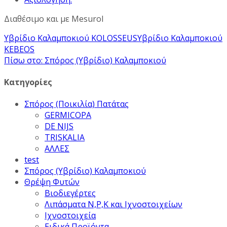
Διαθέσιμο και με Mesurol
Υβρίδιο Καλαμποκιού KOLOSSEUS
Υβρίδιο Καλαμποκιού
KEBEOS
Πίσω στο: Σπόρος (Υβρίδιο) Καλαμποκιού
Κατηγορίες
Σπόρος (Ποικιλία) Πατάτας
GERMICOPA
DE NIJS
TRISKALIA
ΑΛΛΕΣ
test
Σπόρος (Υβρίδιο) Καλαμποκιού
Θρέψη Φυτών
Βιοδιεγέρτες
Λιπάσματα Ν,Ρ,Κ και Ιχνοστοιχείων
Ιχνοστοιχεία
Ειδικά Προϊόντα