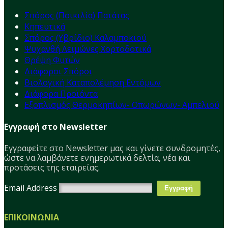
Σπόρος (Ποικιλία) Πατάτας
Κηπευτικά
Σπόρος (Υβρίδιο) Καλαμποκιού
Ψυχανθή Λειμώνες Χορτοδοτικά
Θρέψη Φυτών
Διάφοροι Σπόροι
Βιολογική Καταπολέμηση Εντόμων
Διάφορα Προϊόντα
Εξοπλισμός Θερμοκηπίων- Οπωρώνων- Αμπελιού
Εγγραφή στο Newsletter
Εγγραφείτε στο Νewsletter μας και γίνετε συνδρομητές,
ώστε να λαμβάνετε ενημερωτικά δελτία, νέα και
προτάσεις της εταιρείας.
Email Address
ΕΠΙΚΟΙΝΩΝΙΑ