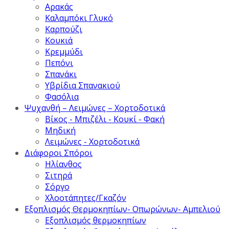
Αρακάς
Καλαμπόκι Γλυκό
Καρπούζι
Κουκιά
Κρεμμύδι
Πεπόνι
Σπανάκι
Υβρίδια Σπανακιού
Φασόλια
Ψυχανθή – Λειμώνες – Χορτοδοτικά
Βίκος - Μπιζέλι - Κουκί - Φακή
Μηδική
Λειμώνες - Χορτοδοτικά
Διάφοροι Σπόροι
Ηλίανθος
Σιτηρά
Σόργο
Χλοοτάπητες/Γκαζόν
Εξοπλισμός Θερμοκηπίων- Οπωρώνων- Αμπελιού
Εξοπλισμός θερμοκηπίων