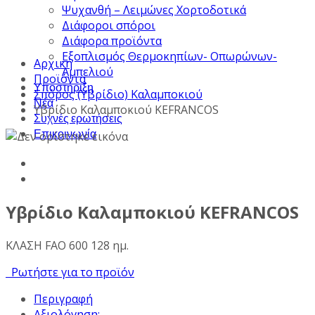
Ψυχανθή – Λειμώνες Χορτοδοτικά
Διάφοροι σπόροι
Διάφορα προϊόντα
Εξοπλισμός Θερμοκηπίων- Οπωρώνων-
Αρχική
Αμπελιού
Προϊόντα
Υποστήριξη
Σπόρος (Υβρίδιο) Καλαμποκιού
Νέα
Υβρίδιο Καλαμποκιού KEFRANCOS
Συχνές ερωτήσεις
Επικοινωνία
Υβρίδιο Καλαμποκιού KEFRANCOS
ΚΛΑΣΗ FAO 600 128 ημ.
Ρωτήστε για το προϊόν
Περιγραφή
Αξιολόγηση: