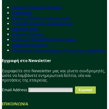
Σπόρος (Ποικιλία) Πατάτας
Κηπευτικά
Σπόρος (Υβρίδιο) Καλαμποκιού
Ψυχανθή Λειμώνες Χορτοδοτικά
Θρέψη Φυτών
Διάφοροι Σπόροι
Βιολογική Καταπολέμηση Εντόμων
Διάφορα Προϊόντα
Εξοπλισμός Θερμοκηπίων- Οπωρώνων- Αμπελιού
Εγγραφή στο Newsletter
Εγγραφείτε στο Νewsletter μας και γίνετε συνδρομητές,
ώστε να λαμβάνετε ενημερωτικά δελτία, νέα και
προτάσεις της εταιρείας.
Email Address
ΕΠΙΚΟΙΝΩΝΙΑ