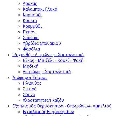
Αρακάς
Καλαμπόκι Γλυκό
Καρπούζι
Κουκιά
Κρεμμύδι
Πεπόνι
Σπανάκι
Υβρίδια Σπανακιού
Φασόλια
Ψυχανθή – Λειμώνες – Χορτοδοτικά
Βίκος - Μπιζέλι - Κουκί - Φακή
Μηδική
Λειμώνες - Χορτοδοτικά
Διάφοροι Σπόροι
Ηλίανθος
Σιτηρά
Σόργο
Χλοοτάπητες/Γκαζόν
Εξοπλισμός Θερμοκηπίων- Οπωρώνων- Αμπελιού
Εξοπλισμός θερμοκηπίων