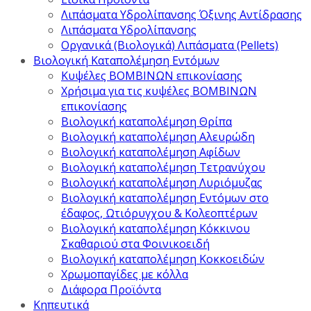
Λιπάσματα Υδρολίπανσης Όξινης Αντίδρασης
Λιπάσματα Υδρολίπανσης
Οργανικά (Βιολογικά) Λιπάσματα (Pellets)
Βιολογική Καταπολέμηση Εντόμων
Κυψέλες ΒΟΜΒΙΝΩΝ επικονίασης
Χρήσιμα για τις κυψέλες ΒΟΜΒΙΝΩΝ
επικονίασης
Βιολογική καταπολέμηση Θρίπα
Βιολογική καταπολέμηση Αλευρώδη
Βιολογική καταπολέμηση Αφίδων
Βιολογική καταπολέμηση Τετρανύχου
Βιολογική καταπολέμηση Λυριόμυζας
Βιολογική καταπολέμηση Εντόμων στο
έδαφος, Ωτιόρυγχου & Κολεοπτέρων
Βιολογική καταπολέμηση Κόκκινου
Σκαθαριού στα Φοινικοειδή
Βιολογική καταπολέμηση Κοκκοειδών
Χρωμοπαγίδες με κόλλα
Διάφορα Προϊόντα
Κηπευτικά