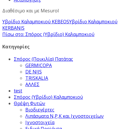
Διαθέσιμο και με Mesurol
Υβρίδιο Καλαμποκιού KEBEOS
Υβρίδιο Καλαμποκιού
KERBANIS
Πίσω στο: Σπόρος (Υβρίδιο) Καλαμποκιού
Κατηγορίες
Σπόρος (Ποικιλία) Πατάτας
GERMICOPA
DE NIJS
TRISKALIA
ΑΛΛΕΣ
test
Σπόρος (Υβρίδιο) Καλαμποκιού
Θρέψη Φυτών
Βιοδιεγέρτες
Λιπάσματα Ν,Ρ,Κ και Ιχνοστοιχείων
Ιχνοστοιχεία
Ειδικά Προϊόντα