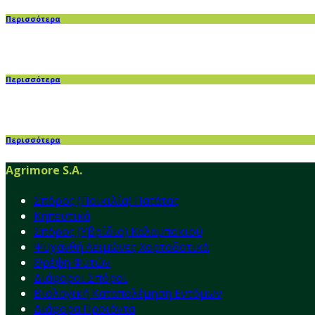
Περισσότερα
Περισσότερα
Περισσότερα
Agrimore S.A.
Σπόρος (Ποικιλία) Πατάτας
Κηπευτικά
Σπόρος (Υβρίδιο) Καλαμποκιού
Ψυχανθή Λειμώνες Χορτοδοτικά
Θρέψη Φυτών
Διάφοροι Σπόροι
Βιολογική Καταπολέμηση Εντόμων
Διάφορα Προϊόντα