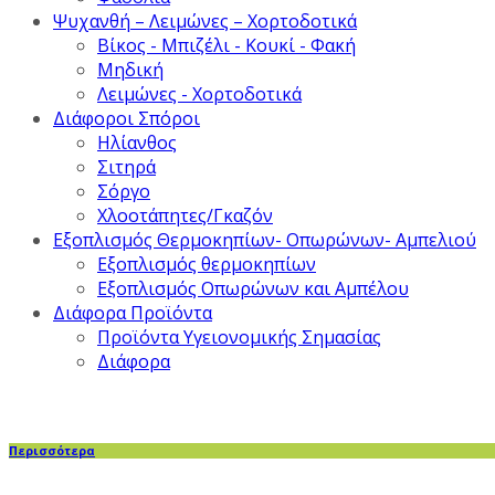
Ψυχανθή – Λειμώνες – Χορτοδοτικά
Βίκος - Μπιζέλι - Κουκί - Φακή
Μηδική
Λειμώνες - Χορτοδοτικά
Διάφοροι Σπόροι
Ηλίανθος
Σιτηρά
Σόργο
Χλοοτάπητες/Γκαζόν
Εξοπλισμός Θερμοκηπίων- Οπωρώνων- Αμπελιού
Εξοπλισμός θερμοκηπίων
Εξοπλισμός Οπωρώνων και Αμπέλου
Διάφορα Προϊόντα
Προϊόντα Υγειονομικής Σημασίας
Διάφορα
Περισσότερα