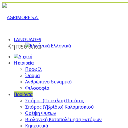
LANGUAGES
Κηπευτικά
Ελληνικά
Η εταιρεία
Προφίλ
Όραμα
Ανθρώπινο δυναμικό
Φιλοσοφία
Προϊόντα
Σπόρος (Ποικιλία) Πατάτας
Σπόρος (Υβρίδιο) Καλαμποκιού
Θρέψη Φυτών
Βιολογική Καταπολέμηση Εντόμων
Κηπευτικά