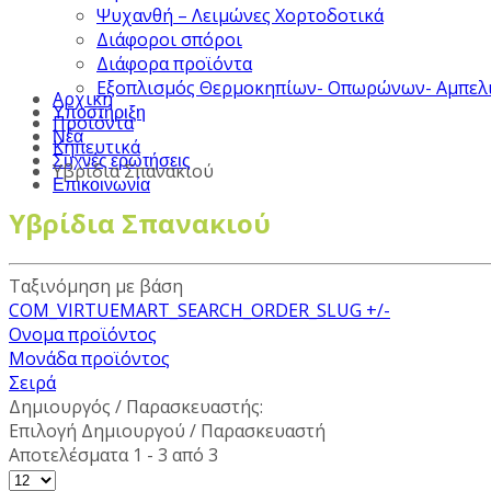
Ψυχανθή – Λειμώνες Χορτοδοτικά
Διάφοροι σπόροι
Διάφορα προϊόντα
Εξοπλισμός Θερμοκηπίων- Οπωρώνων- Αμπελ
Αρχική
Υποστήριξη
Προϊόντα
Νέα
Κηπευτικά
Συχνές ερωτήσεις
Υβρίδια Σπανακιού
Επικοινωνία
Υβρίδια Σπανακιού
Ταξινόμηση με βάση
COM_VIRTUEMART_SEARCH_ORDER_SLUG +/-
Ονομα προϊόντος
Μονάδα προϊόντος
Σειρά
Δημιουργός / Παρασκευαστής:
Επιλογή Δημιουργού / Παρασκευαστή
Αποτελέσματα 1 - 3 από 3