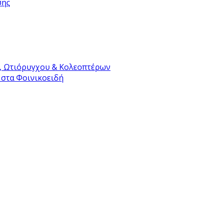
σης
, Ωτιόρυγχου & Κολεοπτέρων
 στα Φοινικοειδή