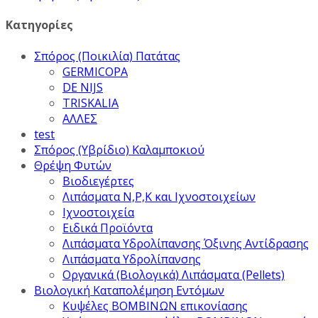
Κατηγορίες
Σπόρος (Ποικιλία) Πατάτας
GERMICOPA
DE NIJS
TRISKALIA
ΑΛΛΕΣ
test
Σπόρος (Υβρίδιο) Καλαμποκιού
Θρέψη Φυτών
Βιοδιεγέρτες
Λιπάσματα Ν,Ρ,Κ και Ιχνοστοιχείων
Ιχνοστοιχεία
Ειδικά Προϊόντα
Λιπάσματα Υδρολίπανσης Όξινης Αντίδρασης
Λιπάσματα Υδρολίπανσης
Οργανικά (Βιολογικά) Λιπάσματα (Pellets)
Βιολογική Καταπολέμηση Εντόμων
Κυψέλες ΒΟΜΒΙΝΩΝ επικονίασης