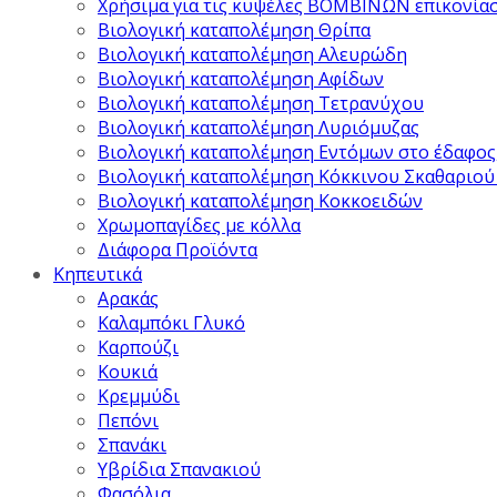
Χρήσιμα για τις κυψέλες ΒΟΜΒΙΝΩΝ επικονία
Βιολογική καταπολέμηση Θρίπα
Βιολογική καταπολέμηση Αλευρώδη
Βιολογική καταπολέμηση Αφίδων
Βιολογική καταπολέμηση Τετρανύχου
Βιολογική καταπολέμηση Λυριόμυζας
Βιολογική καταπολέμηση Εντόμων στο έδαφος
Βιολογική καταπολέμηση Κόκκινου Σκαθαριού
Βιολογική καταπολέμηση Κοκκοειδών
Χρωμοπαγίδες με κόλλα
Διάφορα Προϊόντα
Κηπευτικά
Αρακάς
Καλαμπόκι Γλυκό
Καρπούζι
Κουκιά
Κρεμμύδι
Πεπόνι
Σπανάκι
Υβρίδια Σπανακιού
Φασόλια