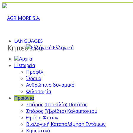
LANGUAGES
Κηπευτικά
Ελληνικά
Η εταιρεία
Προφίλ
Όραμα
Ανθρώπινο δυναμικό
Φιλοσοφία
Προϊόντα
Σπόρος (Ποικιλία) Πατάτας
Σπόρος (Υβρίδιο) Καλαμποκιού
Θρέψη Φυτών
Βιολογική Καταπολέμηση Εντόμων
Κηπευτικά