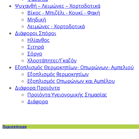
Ψυχανθή – Λειμώνες – Χορτοδοτικά
Βίκος - Μπιζέλι - Κουκί - Φακή
Μηδική
Λειμώνες - Χορτοδοτικά
Διάφοροι Σπόροι
Ηλίανθος
Σιτηρά
Σόργο
Χλοοτάπητες/Γκαζόν
Εξοπλισμός Θερμοκηπίων- Οπωρώνων- Αμπελιού
Εξοπλισμός θερμοκηπίων
Εξοπλισμός Οπωρώνων και Αμπέλου
Διάφορα Προϊόντα
Προϊόντα Υγειονομικής Σημασίας
Διάφορα
Περισσότερα