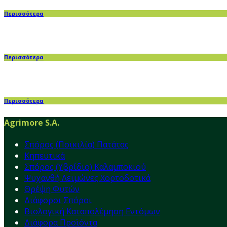
Περισσότερα
Περισσότερα
Περισσότερα
Agrimore S.A.
Σπόρος (Ποικιλία) Πατάτας
Κηπευτικά
Σπόρος (Υβρίδιο) Καλαμποκιού
Ψυχανθή Λειμώνες Χορτοδοτικά
Θρέψη Φυτών
Διάφοροι Σπόροι
Βιολογική Καταπολέμηση Εντόμων
Διάφορα Προϊόντα