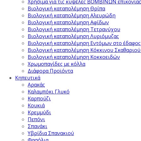
Χρήσιμα για τις κυψέλες ΒΟΜΒΙΝΩΝ επικονία
Βιολογική καταπολέμηση Θρίπα
Βιολογική καταπολέμηση Αλευρώδη
Βιολογική καταπολέμηση Αφίδων
Βιολογική καταπολέμηση Τετρανύχου
Βιολογική καταπολέμηση Λυριόμυζας
Βιολογική καταπολέμηση Εντόμων στο έδαφος
Βιολογική καταπολέμηση Κόκκινου Σκαθαριού
Βιολογική καταπολέμηση Κοκκοειδών
Χρωμοπαγίδες με κόλλα
Διάφορα Προϊόντα
Κηπευτικά
Αρακάς
Καλαμπόκι Γλυκό
Καρπούζι
Κουκιά
Κρεμμύδι
Πεπόνι
Σπανάκι
Υβρίδια Σπανακιού
Φασόλια