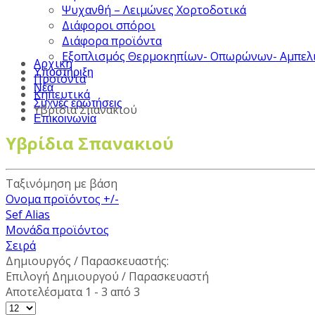
Ψυχανθή – Λειμώνες Χορτοδοτικά
Διάφοροι σπόροι
Διάφορα προϊόντα
Εξοπλισμός Θερμοκηπίων- Οπωρώνων- Αμπελ
Αρχική
Υποστήριξη
Προϊόντα
Νέα
Κηπευτικά
Συχνές ερωτήσεις
Υβρίδια Σπανακιού
Επικοινωνία
Υβρίδια Σπανακιού
Ταξινόμηση με βάση
Ονομα προϊόντος +/-
Sef Alias
Μονάδα προϊόντος
Σειρά
Δημιουργός / Παρασκευαστής:
Επιλογή Δημιουργού / Παρασκευαστή
Αποτελέσματα 1 - 3 από 3