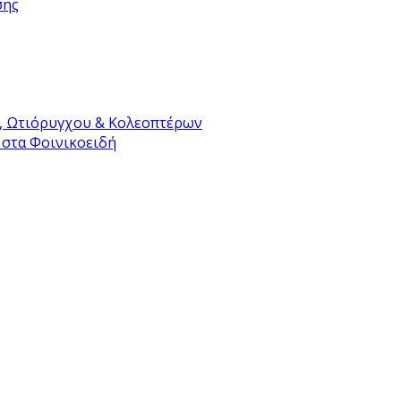
σης
, Ωτιόρυγχου & Κολεοπτέρων
 στα Φοινικοειδή