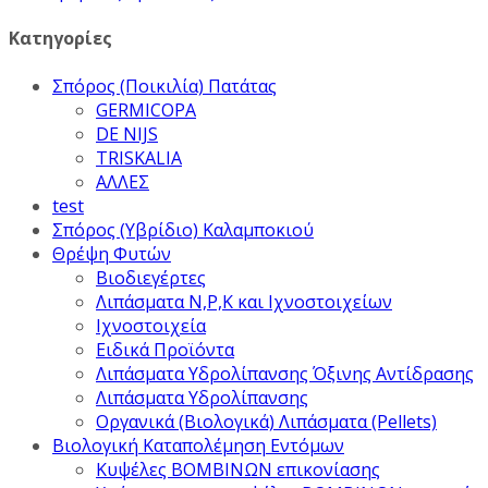
Κατηγορίες
Σπόρος (Ποικιλία) Πατάτας
GERMICOPA
DE NIJS
TRISKALIA
ΑΛΛΕΣ
test
Σπόρος (Υβρίδιο) Καλαμποκιού
Θρέψη Φυτών
Βιοδιεγέρτες
Λιπάσματα Ν,Ρ,Κ και Ιχνοστοιχείων
Ιχνοστοιχεία
Ειδικά Προϊόντα
Λιπάσματα Υδρολίπανσης Όξινης Αντίδρασης
Λιπάσματα Υδρολίπανσης
Οργανικά (Βιολογικά) Λιπάσματα (Pellets)
Βιολογική Καταπολέμηση Εντόμων
Κυψέλες ΒΟΜΒΙΝΩΝ επικονίασης