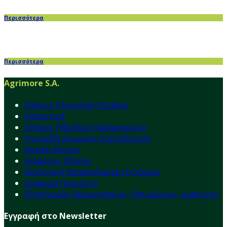
Περισσότερα
Περισσότερα
Agrimore S.A.
Σπόρος (Ποικιλία) Πατάτας
Κηπευτικά
Σπόρος (Υβρίδιο) Καλαμποκιού
Ψυχανθή Λειμώνες Χορτοδοτικά
Θρέψη Φυτών
Διάφοροι Σπόροι
Βιολογική Καταπολέμηση Εντόμων
Διάφορα Προϊόντα
Εξοπλισμός Θερμοκηπίων- Οπωρώνων- Αμπελιού
Εγγραφή στο Newsletter