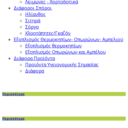
Λειμώνες - Χορτοδοτικά
Διάφοροι Σπόροι
Ηλίανθος
Σιτηρά
Σόργο
Χλοοτάπητες/Γκαζόν
Εξοπλισμός Θερμοκηπίων- Οπωρώνων- Αμπελιού
Εξοπλισμός θερμοκηπίων
Εξοπλισμός Οπωρώνων και Αμπέλου
Διάφορα Προϊόντα
Προϊόντα Υγειονομικής Σημασίας
Διάφορα
Περισσότερα
Περισσότερα