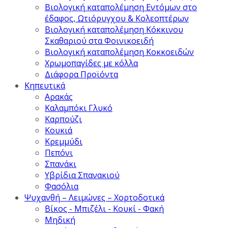
Βιολογική καταπολέμηση Εντόμων στο
έδαφος, Ωτιόρυγχου & Κολεοπτέρων
Βιολογική καταπολέμηση Κόκκινου
Σκαθαριού στα Φοινικοειδή
Βιολογική καταπολέμηση Κοκκοειδών
Χρωμοπαγίδες με κόλλα
Διάφορα Προϊόντα
Κηπευτικά
Αρακάς
Καλαμπόκι Γλυκό
Καρπούζι
Κουκιά
Κρεμμύδι
Πεπόνι
Σπανάκι
Υβρίδια Σπανακιού
Φασόλια
Ψυχανθή – Λειμώνες – Χορτοδοτικά
Βίκος - Μπιζέλι - Κουκί - Φακή
Μηδική