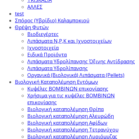
TRISKALIA
ΑΛΛΕΣ
test
Σπόρος (Υβρίδιο) Καλαμποκιού
Θρέψη Φυτών
Βιοδιεγέρτες
Λιπάσματα Ν,Ρ,Κ και Ιχνοστοιχείων
Ιχνοστοιχεία
Ειδικά Προϊόντα
Λιπάσματα Υδρολίπανσης Όξινης Αντίδρασης
Λιπάσματα Υδρολίπανσης
Οργανικά (Βιολογικά) Λιπάσματα (Pellets)
Βιολογική Καταπολέμηση Εντόμων
Κυψέλες ΒΟΜΒΙΝΩΝ επικονίασης
Χρήσιμα για τις κυψέλες ΒΟΜΒΙΝΩΝ
επικονίασης
Βιολογική καταπολέμηση Θρίπα
Βιολογική καταπολέμηση Αλευρώδη
Βιολογική καταπολέμηση Αφίδων
Βιολογική καταπολέμηση Τετρανύχου
Βιολογική καταπολέμηση Λυριόμυζας