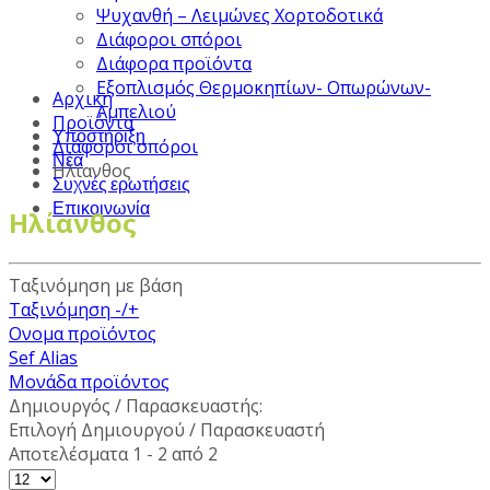
Ψυχανθή – Λειμώνες Χορτοδοτικά
Διάφοροι σπόροι
Διάφορα προϊόντα
Εξοπλισμός Θερμοκηπίων- Οπωρώνων-
Αρχική
Αμπελιού
Προϊόντα
Υποστήριξη
Διάφοροι σπόροι
Νέα
Ηλίανθος
Συχνές ερωτήσεις
Επικοινωνία
Ηλίανθος
Ταξινόμηση με βάση
Ταξινόμηση -/+
Ονομα προϊόντος
Sef Alias
Μονάδα προϊόντος
Δημιουργός / Παρασκευαστής:
Επιλογή Δημιουργού / Παρασκευαστή
Αποτελέσματα 1 - 2 από 2