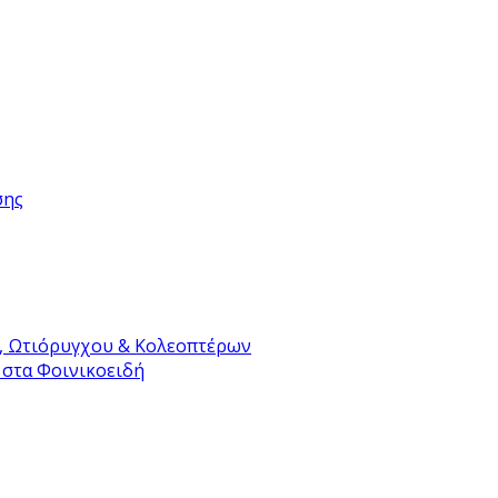
σης
, Ωτιόρυγχου & Κολεοπτέρων
 στα Φοινικοειδή