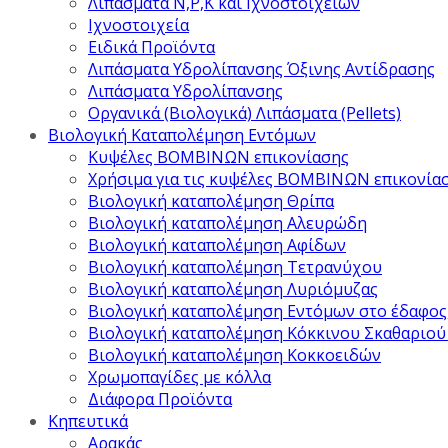
Λιπάσματα Ν,Ρ,Κ και Ιχνοστοιχείων
Ιχνοστοιχεία
Ειδικά Προϊόντα
Λιπάσματα Υδρολίπανσης Όξινης Αντίδρασης
Λιπάσματα Υδρολίπανσης
Οργανικά (Βιολογικά) Λιπάσματα (Pellets)
Βιολογική Καταπολέμηση Εντόμων
Κυψέλες ΒΟΜΒΙΝΩΝ επικονίασης
Χρήσιμα για τις κυψέλες ΒΟΜΒΙΝΩΝ επικονία
Βιολογική καταπολέμηση Θρίπα
Βιολογική καταπολέμηση Αλευρώδη
Βιολογική καταπολέμηση Αφίδων
Βιολογική καταπολέμηση Τετρανύχου
Βιολογική καταπολέμηση Λυριόμυζας
Βιολογική καταπολέμηση Εντόμων στο έδαφος
Βιολογική καταπολέμηση Κόκκινου Σκαθαριού
Βιολογική καταπολέμηση Κοκκοειδών
Χρωμοπαγίδες με κόλλα
Διάφορα Προϊόντα
Κηπευτικά
Αρακάς