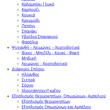
Καλαμπόκι Γλυκό
Καρπούζι
Κουκιά
Κρεμμύδι
Πεπόνι
Σπανάκι
Υβρίδια Σπανακιού
Φασόλια
Ψυχανθή – Λειμώνες – Χορτοδοτικά
Βίκος - Μπιζέλι - Κουκί - Φακή
Μηδική
Λειμώνες - Χορτοδοτικά
Διάφοροι Σπόροι
Ηλίανθος
Σιτηρά
Σόργο
Χλοοτάπητες/Γκαζόν
Εξοπλισμός Θερμοκηπίων- Οπωρώνων- Αμπελιού
Εξοπλισμός θερμοκηπίων
Εξοπλισμός Οπωρώνων και Αμπέλου