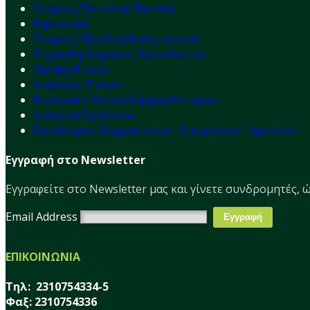
Σπόρος (Ποικιλία) Πατάτας
Κηπευτικά
Σπόρος (Υβρίδιο) Καλαμποκιού
Ψυχανθή Λειμώνες Χορτοδοτικά
Θρέψη Φυτών
Διάφοροι Σπόροι
Βιολογική Καταπολέμηση Εντόμων
Διάφορα Προϊόντα
Εξοπλισμός Θερμοκηπίων- Οπωρώνων- Αμπελιού
Εγγραφή στο Newsletter
Εγγραφείτε στο Νewsletter μας και γίνετε συνδρομητές, ώ
Email Address
ΕΠΙΚΟΙΝΩΝΙΑ
Τηλ: 2310754334-5
Φαξ: 2310754336