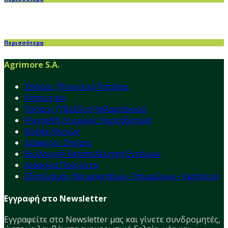
Περισσότερα
Agrimore S.A.
Σπόρος (Ποικιλία) Πατάτας
Κηπευτικά
Σπόρος (Υβρίδιο) Καλαμποκιού
Ψυχανθή Λειμώνες Χορτοδοτικά
Θρέψη Φυτών
Διάφοροι Σπόροι
Βιολογική Καταπολέμηση Εντόμων
Διάφορα Προϊόντα
Εξοπλισμός Θερμοκηπίων- Οπωρώνων- Αμπελιού
Εγγραφή στο Newsletter
Εγγραφείτε στο Νewsletter μας και γίνετε συνδρομητές,