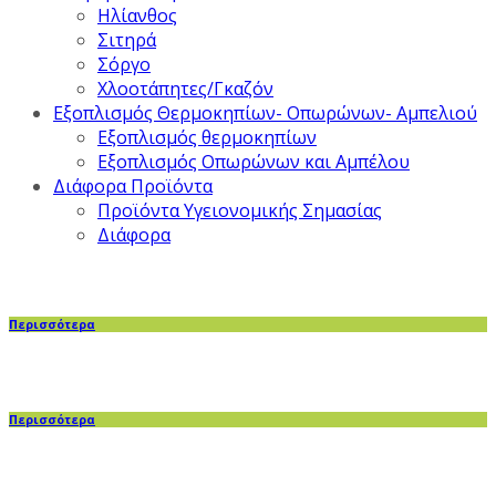
Ηλίανθος
Σιτηρά
Σόργο
Χλοοτάπητες/Γκαζόν
Εξοπλισμός Θερμοκηπίων- Οπωρώνων- Αμπελιού
Εξοπλισμός θερμοκηπίων
Εξοπλισμός Οπωρώνων και Αμπέλου
Διάφορα Προϊόντα
Προϊόντα Υγειονομικής Σημασίας
Διάφορα
Περισσότερα
Περισσότερα