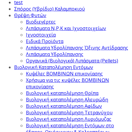
test
Σπόρος (Υβρίδιο) Καλαμποκιού
Θρέψη Φυτών
Βιοδιεγέρτες
Λιπάσματα Ν,Ρ,Κ και Ιχνοστοιχείων
Ιχνοστοιχεία
Ειδικά Προϊόντα
Λιπάσματα Υδρολίπανσης Όξινης Αντίδρασης
Λιπάσματα Υδρολίπανσης
Οργανικά (Βιολογικά) Λιπάσματα (Pellets)
Βιολογική Καταπολέμηση Εντόμων
Κυψέλες ΒΟΜΒΙΝΩΝ επικονίασης
Χρήσιμα για τις κυψέλες ΒΟΜΒΙΝΩΝ
επικονίασης
Βιολογική καταπολέμηση Θρίπα
Βιολογική καταπολέμηση Αλευρώδη
Βιολογική καταπολέμηση Αφίδων
Βιολογική καταπολέμηση Τετρανύχου
Βιολογική καταπολέμηση Λυριόμυζας
Βιολογική καταπολέμηση Εντόμων στο
έδαφος, Ωτιόρυγχου & Κολεοπτέρων