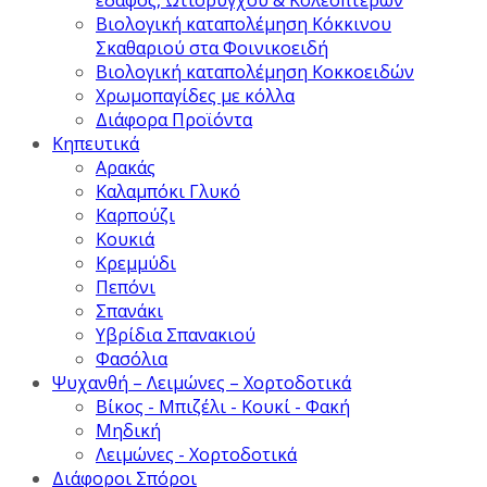
Βιολογική καταπολέμηση Κόκκινου
Σκαθαριού στα Φοινικοειδή
Βιολογική καταπολέμηση Κοκκοειδών
Χρωμοπαγίδες με κόλλα
Διάφορα Προϊόντα
Κηπευτικά
Αρακάς
Καλαμπόκι Γλυκό
Καρπούζι
Κουκιά
Κρεμμύδι
Πεπόνι
Σπανάκι
Υβρίδια Σπανακιού
Φασόλια
Ψυχανθή – Λειμώνες – Χορτοδοτικά
Βίκος - Μπιζέλι - Κουκί - Φακή
Μηδική
Λειμώνες - Χορτοδοτικά
Διάφοροι Σπόροι