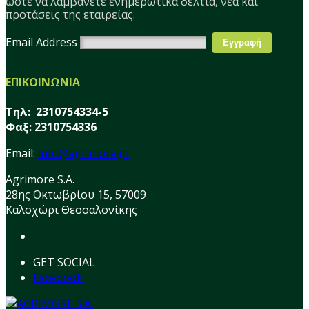
ώστε να λαμβάνετε ενημερωτικά δελτία, νέα και
προτάσεις της εταιρείας.
Email Address
ΕΠΙΚΟΙΝΩΝΙΑ
Τηλ: 2310754334-5
Φαξ: 2310754336
Email:
info@agrimore.gr
Agrimore S.A.
28ης Οκτωβρίου 15, 57009
Καλοχώρι Θεσσαλονίκης
GET SOCIAL
Facebook