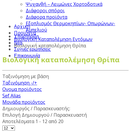
Ψυχανθή – Λειμώνες Χορτοδοτικά
Διάφοροι σπόροι
Διάφορα προϊόντα
Εξοπλισμός Θερμοκηπίων- Οπωρώνων-
Αρχική
Αμπελιού
Προϊόντα
Υποστήριξη
Βιολογική Καταπολέμηση Εντόμων
Νέα
Βιολογική καταπολέμηση Θρίπα
Συχνές ερωτήσεις
Επικοινωνία
Βιολογική καταπολέμηση Θρίπα
Ταξινόμηση με βάση
Ταξινόμηση -/+
Ονομα προϊόντος
Sef Alias
Μονάδα προϊόντος
Δημιουργός / Παρασκευαστής:
Επιλογή Δημιουργού / Παρασκευαστή
Αποτελέσματα 1 - 12 από 20