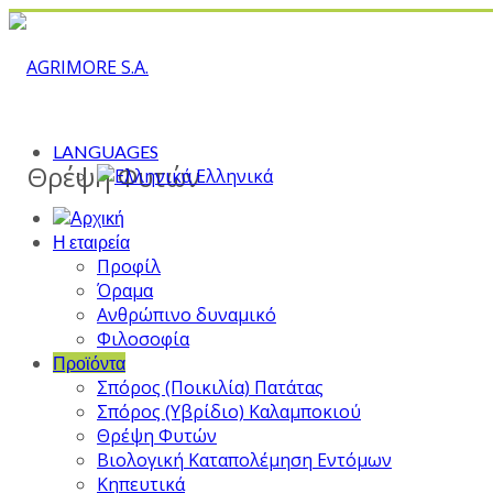
LANGUAGES
Θρέψη Φυτών
Ελληνικά
Η εταιρεία
Προφίλ
Όραμα
Ανθρώπινο δυναμικό
Φιλοσοφία
Προϊόντα
Σπόρος (Ποικιλία) Πατάτας
Σπόρος (Υβρίδιο) Καλαμποκιού
Θρέψη Φυτών
Βιολογική Καταπολέμηση Εντόμων
Κηπευτικά