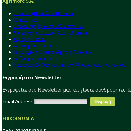
Agrimore S.A.
Σπόρος (Ποικιλία) Πατάτας
Κηπευτικά
Σπόρος (Υβρίδιο) Καλαμποκιού
Ψυχανθή Λειμώνες Χορτοδοτικά
Θρέψη Φυτών
Διάφοροι Σπόροι
Βιολογική Καταπολέμηση Εντόμων
Διάφορα Προϊόντα
Εξοπλισμός Θερμοκηπίων- Οπωρώνων- Αμπελιού
Εγγραφή στο Newsletter
Εγγραφείτε στο Νewsletter μας και γίνετε συνδρομητές, ώ
Email Address
ΕΠΙΚΟΙΝΩΝΙΑ