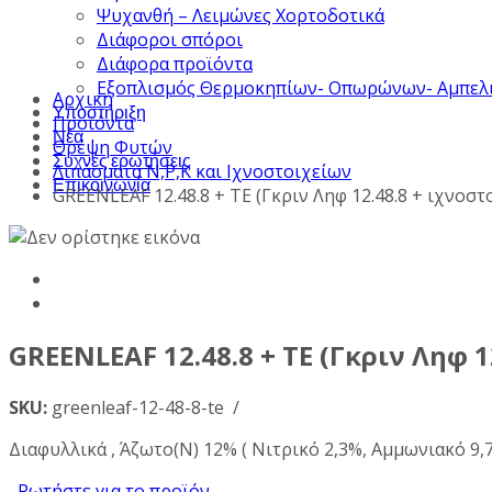
Ψυχανθή – Λειμώνες Χορτοδοτικά
Διάφοροι σπόροι
Διάφορα προϊόντα
Εξοπλισμός Θερμοκηπίων- Οπωρώνων- Αμπελ
Αρχική
Υποστήριξη
Προϊόντα
Νέα
Θρέψη Φυτών
Συχνές ερωτήσεις
Λιπάσματα Ν,Ρ,Κ και Ιχνοστοιχείων
Επικοινωνία
GREENLEAF 12.48.8 + TE (Γκριν Ληφ 12.48.8 + ιχνοστ
GREENLEAF 12.48.8 + TE (Γκριν Ληφ 1
SKU:
greenleaf-12-48-8-te /
Διαφυλλικά , Άζωτο(Ν) 12% ( Νιτρικό 2,3%, Αμμωνιακό 9,7
Ρωτήστε για το προϊόν