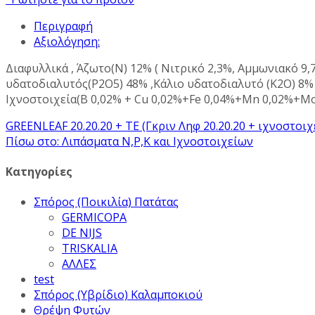
Περιγραφή
Αξιολόγηση:
Διαφυλλικά , Άζωτο(Ν) 12% ( Νιτρικό 2,3%, Αμμωνιακό 9
υδατοδιαλυτός(P2O5) 48% ,Κάλιο υδατοδιαλυτό (Κ2Ο) 8% 
Ιχνοστοιχεία(B 0,02% + Cu 0,02%+Fe 0,04%+Mn 0,02%+Mo
GREENLEAF 20.20.20 + ΤΕ (Γκριν Ληφ 20.20.20 + ιχνοστοιχ
Πίσω στο: Λιπάσματα Ν,Ρ,Κ και Ιχνοστοιχείων
Κατηγορίες
Σπόρος (Ποικιλία) Πατάτας
GERMICOPA
DE NIJS
TRISKALIA
ΑΛΛΕΣ
test
Σπόρος (Υβρίδιο) Καλαμποκιού
Θρέψη Φυτών