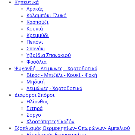
Κηπευτικά
Αρακάς
Καλαμπόκι Γλυκό
Καρπούζι
Κουκιά
Κρεμμύδι
Πεπόνι
Σπανάκι
Υβρίδια Σπανακιού
Φασόλια
Ψυχανθή – Λειμώνες – Χορτοδοτικά
Βίκος - Μπιζέλι - Κουκί - Φακή
Μηδική
Λειμώνες - Χορτοδοτικά
Διάφοροι Σπόροι
Ηλίανθος
Σιτηρά
Σόργο
Χλοοτάπητες/Γκαζόν
Εξοπλισμός Θερμοκηπίων- Οπωρώνων- Αμπελιού
Εξοπλισμός θερμοκηπίων