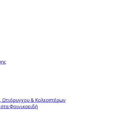
σης
, Ωτιόρυγχου & Κολεοπτέρων
 στα Φοινικοειδή