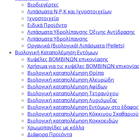
Βιοδιεγέρτες
Λιπάσματα Ν,Ρ,Κ και Ιχνοστοιχείων
Ιχνοστοιχεία
Ειδικά Προϊόντα
Λιπάσματα Υδρολίπανσης Όξινης Αντίδρασης
Λιπάσματα Υδρολίπανσης
Οργανικά (Βιολογικά) Λιπάσματα (Pellets)
Βιολογική Καταπολέμηση Εντόμων
Κυψέλες ΒΟΜΒΙΝΩΝ επικονίασης
Χρήσιμα για τις κυψέλες ΒΟΜΒΙΝΩΝ επικονία
Βιολογική καταπολέμηση Θρίπα
Βιολογική καταπολέμηση Αλευρώδη
Βιολογική καταπολέμηση Αφίδων
Βιολογική καταπολέμηση Τετρανύχου
Βιολογική καταπολέμηση Λυριόμυζας
Βιολογική καταπολέμηση Εντόμων στο έδαφος
Βιολογική καταπολέμηση Κόκκινου Σκαθαριού
Βιολογική καταπολέμηση Κοκκοειδών
Χρωμοπαγίδες με κόλλα
Διάφορα Προϊόντα