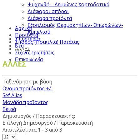
Ψυχανθή – Λειμώνες Χορτοδοτικά
Διάφοροι σπόροι
Διάφορα προϊόντα
Εξοπλισμός Θερμοκηπίων- Οπωρώνων-
Αρχική
Αμπελιού
Προϊόντα
Υποστήριξη
Σπόρος (Ποικιλία) Πατάτας
Νέα
ΑΛΛΕΣ
Συχνές ερωτήσεις
Επικοινωνία
ΑΛΛΕΣ
Ταξινόμηση με βάση
Ονομα προϊόντος +/-
Sef Alias
Μονάδα προϊόντος
Σειρά
Δημιουργός / Παρασκευαστής:
Επιλογή Δημιουργού / Παρασκευαστή
Αποτελέσματα 1 - 3 από 3