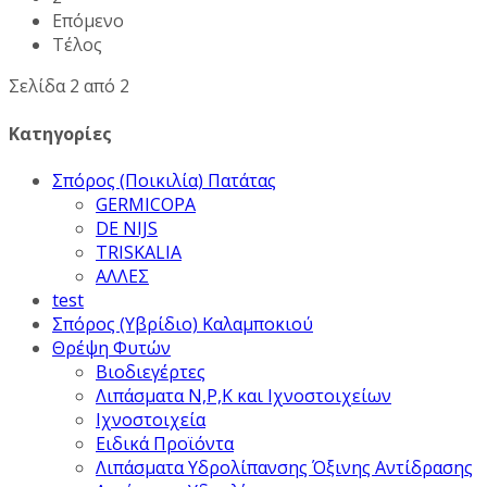
Επόμενο
Τέλος
Σελίδα 2 από 2
Κατηγορίες
Σπόρος (Ποικιλία) Πατάτας
GERMICOPA
DE NIJS
TRISKALIA
ΑΛΛΕΣ
test
Σπόρος (Υβρίδιο) Καλαμποκιού
Θρέψη Φυτών
Βιοδιεγέρτες
Λιπάσματα Ν,Ρ,Κ και Ιχνοστοιχείων
Ιχνοστοιχεία
Ειδικά Προϊόντα
Λιπάσματα Υδρολίπανσης Όξινης Αντίδρασης