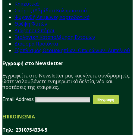
Κηπευτικά
Σπόρος (Υβρίδιο) Καλαμποκιού
Ψυχανθή Λειμώνες Χορτοδοτικά
Θρέψη Φυτών
Διάφοροι Σπόροι
Βιολογική Καταπολέμηση Εντόμων
Διάφορα Προϊόντα
Εξοπλισμός Θερμοκηπίων- Οπωρώνων- Αμπελιού
Εγγραφή στο Newsletter
Εγγραφείτε στο Νewsletter μας και γίνετε συνδρομητές,
ώστε να λαμβάνετε ενημερωτικά δελτία, νέα και
προτάσεις της εταιρείας.
Email Address
ΕΠΙΚΟΙΝΩΝΙΑ
Τηλ: 2310754334-5