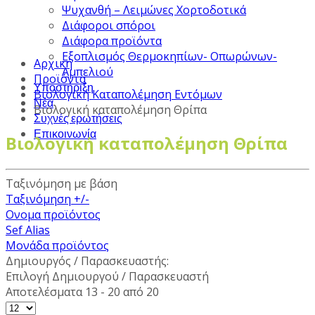
Ψυχανθή – Λειμώνες Χορτοδοτικά
Διάφοροι σπόροι
Διάφορα προϊόντα
Εξοπλισμός Θερμοκηπίων- Οπωρώνων-
Αρχική
Αμπελιού
Προϊόντα
Υποστήριξη
Βιολογική Καταπολέμηση Εντόμων
Νέα
Βιολογική καταπολέμηση Θρίπα
Συχνές ερωτήσεις
Επικοινωνία
Βιολογική καταπολέμηση Θρίπα
Ταξινόμηση με βάση
Ταξινόμηση +/-
Ονομα προϊόντος
Sef Alias
Μονάδα προϊόντος
Δημιουργός / Παρασκευαστής:
Επιλογή Δημιουργού / Παρασκευαστή
Αποτελέσματα 13 - 20 από 20