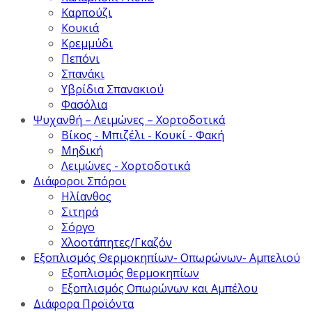
Καρπούζι
Κουκιά
Κρεμμύδι
Πεπόνι
Σπανάκι
Υβρίδια Σπανακιού
Φασόλια
Ψυχανθή – Λειμώνες – Χορτοδοτικά
Βίκος - Μπιζέλι - Κουκί - Φακή
Μηδική
Λειμώνες - Χορτοδοτικά
Διάφοροι Σπόροι
Ηλίανθος
Σιτηρά
Σόργο
Χλοοτάπητες/Γκαζόν
Εξοπλισμός Θερμοκηπίων- Οπωρώνων- Αμπελιού
Εξοπλισμός θερμοκηπίων
Εξοπλισμός Οπωρώνων και Αμπέλου
Διάφορα Προϊόντα