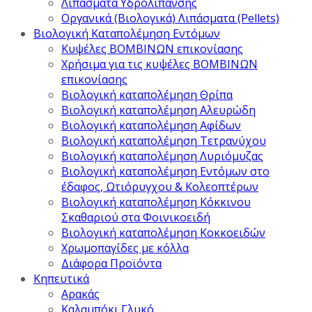
Λιπάσματα Υδρολίπανσης
Οργανικά (Βιολογικά) Λιπάσματα (Pellets)
Βιολογική Καταπολέμηση Εντόμων
Κυψέλες ΒΟΜΒΙΝΩΝ επικονίασης
Χρήσιμα για τις κυψέλες ΒΟΜΒΙΝΩΝ
επικονίασης
Βιολογική καταπολέμηση Θρίπα
Βιολογική καταπολέμηση Αλευρώδη
Βιολογική καταπολέμηση Αφίδων
Βιολογική καταπολέμηση Τετρανύχου
Βιολογική καταπολέμηση Λυριόμυζας
Βιολογική καταπολέμηση Εντόμων στο
έδαφος, Ωτιόρυγχου & Κολεοπτέρων
Βιολογική καταπολέμηση Κόκκινου
Σκαθαριού στα Φοινικοειδή
Βιολογική καταπολέμηση Κοκκοειδών
Χρωμοπαγίδες με κόλλα
Διάφορα Προϊόντα
Κηπευτικά
Αρακάς
Καλαμπόκι Γλυκό