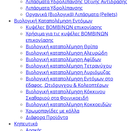
Λιπάσματα Υδρολίπανσης Όξινης Αντίδρασης
Λιπάσματα Υδρολίπανσης
Οργανικά (Βιολογικά) Λιπάσματα (Pellets)
Βιολογική Καταπολέμηση Εντόμων
Κυψέλες ΒΟΜΒΙΝΩΝ επικονίασης
Χρήσιμα για τις κυψέλες ΒΟΜΒΙΝΩΝ
επικονίασης
Βιολογική καταπολέμηση Θρίπα
Βιολογική καταπολέμηση Αλευρώδη
Βιολογική καταπολέμηση Αφίδων
Βιολογική καταπολέμηση Τετρανύχου
Βιολογική καταπολέμηση Λυριόμυζας
Βιολογική καταπολέμηση Εντόμων στο
έδαφος, Ωτιόρυγχου & Κολεοπτέρων
Βιολογική καταπολέμηση Κόκκινου
Σκαθαριού στα Φοινικοειδή
Βιολογική καταπολέμηση Κοκκοειδών
Χρωμοπαγίδες με κόλλα
Διάφορα Προϊόντα
Κηπευτικά
Αρακάς