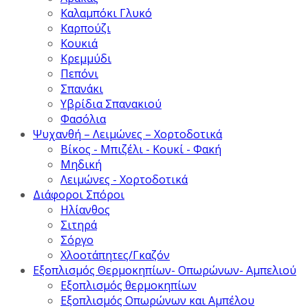
Καλαμπόκι Γλυκό
Καρπούζι
Κουκιά
Κρεμμύδι
Πεπόνι
Σπανάκι
Υβρίδια Σπανακιού
Φασόλια
Ψυχανθή – Λειμώνες – Χορτοδοτικά
Βίκος - Μπιζέλι - Κουκί - Φακή
Μηδική
Λειμώνες - Χορτοδοτικά
Διάφοροι Σπόροι
Ηλίανθος
Σιτηρά
Σόργο
Χλοοτάπητες/Γκαζόν
Εξοπλισμός Θερμοκηπίων- Οπωρώνων- Αμπελιού
Εξοπλισμός θερμοκηπίων
Εξοπλισμός Οπωρώνων και Αμπέλου