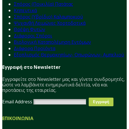
Σπόρος (Ποικιλία) Πατάτας
Κηπευτικά
Σπόρος (Υβρίδιο) Καλαμποκιού
Ψυχανθή Λειμώνες Χορτοδοτικά
Θρέψη Φυτών
Διάφοροι Σπόροι
Βιολογική Καταπολέμηση Εντόμων
Διάφορα Προϊόντα
Εξοπλισμός Θερμοκηπίων- Οπωρώνων- Αμπελιού
Εγγραφή στο Newsletter
Εγγραφείτε στο Νewsletter μας και γίνετε συνδρομητές,
ώστε να λαμβάνετε ενημερωτικά δελτία, νέα και
προτάσεις της εταιρείας.
Email Address
ΕΠΙΚΟΙΝΩΝΙΑ