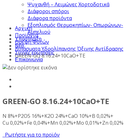
Ψυχανθή – Λειμώνες Χορτοδοτικά
Διάφοροι σπόροι
Διάφορα προϊόντα
Εξοπλισμός Θερμοκηπίων- Οπωρώνων-
Αρχική
Αμπελιού
Προϊόντα
Υποστήριξη
Θρέψη Φυτών
Νέα
Λιπάσματα Υδρολίπανσης Όξινης Αντίδρασης
Συχνές ερωτήσεις
GREEN-GO 8.16.24+10CaO+TE
Επικοινωνία
GREEN-GO 8.16.24+10CaO+TE
N 8%+P2O5 16%+K2O 24%+CaO 10%+B 0,02%+
Cu 0,02%+Fe 0,04%+Mn 0,02%+Mo 0,01%+Zn 0,02%
Ρωτήστε για το προϊόν