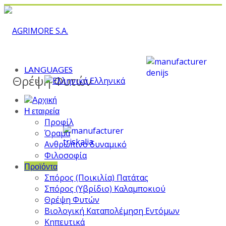
LANGUAGES
Θρέψη Φυτών
Ελληνικά
Η εταιρεία
Προφίλ
Όραμα
Ανθρώπινο δυναμικό
Φιλοσοφία
Προϊόντα
Σπόρος (Ποικιλία) Πατάτας
Σπόρος (Υβρίδιο) Καλαμποκιού
Θρέψη Φυτών
Βιολογική Καταπολέμηση Εντόμων
Κηπευτικά