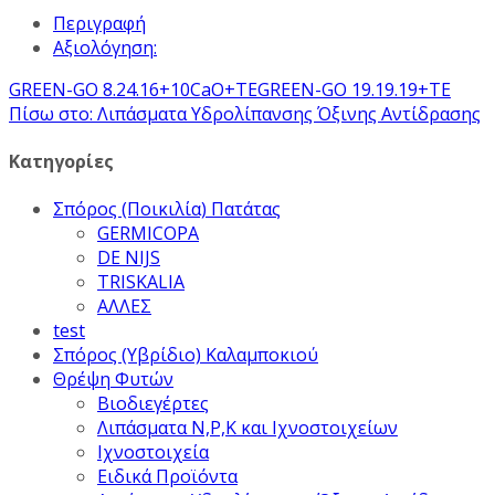
Περιγραφή
Αξιολόγηση:
GREEN-GO 8.24.16+10CaO+TE
GREEN-GO 19.19.19+TE
Πίσω στο: Λιπάσματα Υδρολίπανσης Όξινης Αντίδρασης
Κατηγορίες
Σπόρος (Ποικιλία) Πατάτας
GERMICOPA
DE NIJS
TRISKALIA
ΑΛΛΕΣ
test
Σπόρος (Υβρίδιο) Καλαμποκιού
Θρέψη Φυτών
Βιοδιεγέρτες
Λιπάσματα Ν,Ρ,Κ και Ιχνοστοιχείων
Ιχνοστοιχεία
Ειδικά Προϊόντα