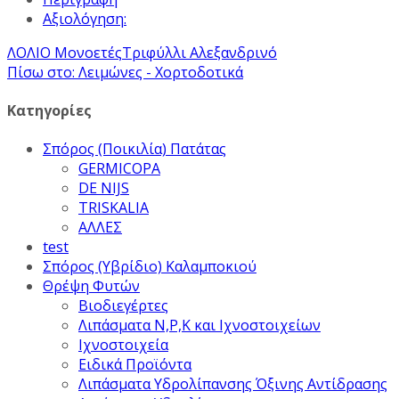
Αξιολόγηση:
ΛΟΛΙΟ Μονοετές
Τριφύλλι Αλεξανδρινό
Πίσω στο: Λειμώνες - Χορτοδοτικά
Κατηγορίες
Σπόρος (Ποικιλία) Πατάτας
GERMICOPA
DE NIJS
TRISKALIA
ΑΛΛΕΣ
test
Σπόρος (Υβρίδιο) Καλαμποκιού
Θρέψη Φυτών
Βιοδιεγέρτες
Λιπάσματα Ν,Ρ,Κ και Ιχνοστοιχείων
Ιχνοστοιχεία
Ειδικά Προϊόντα
Λιπάσματα Υδρολίπανσης Όξινης Αντίδρασης