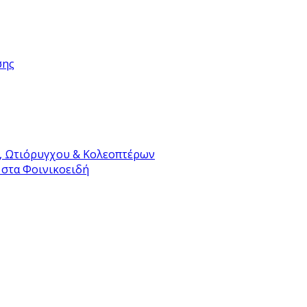
σης
, Ωτιόρυγχου & Κολεοπτέρων
 στα Φοινικοειδή