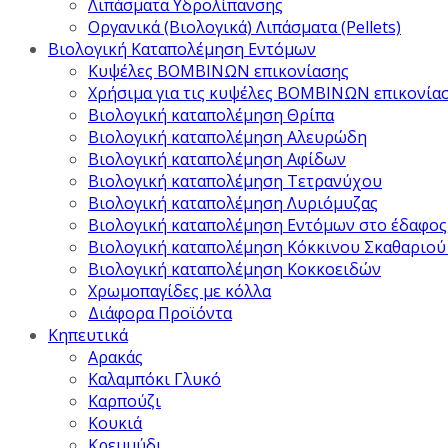
Λιπάσματα Υδρολίπανσης
Οργανικά (Βιολογικά) Λιπάσματα (Pellets)
Βιολογική Καταπολέμηση Εντόμων
Κυψέλες ΒΟΜΒΙΝΩΝ επικονίασης
Χρήσιμα για τις κυψέλες ΒΟΜΒΙΝΩΝ επικονία
Βιολογική καταπολέμηση Θρίπα
Βιολογική καταπολέμηση Αλευρώδη
Βιολογική καταπολέμηση Αφίδων
Βιολογική καταπολέμηση Τετρανύχου
Βιολογική καταπολέμηση Λυριόμυζας
Βιολογική καταπολέμηση Εντόμων στο έδαφος
Βιολογική καταπολέμηση Κόκκινου Σκαθαριού
Βιολογική καταπολέμηση Κοκκοειδών
Χρωμοπαγίδες με κόλλα
Διάφορα Προϊόντα
Κηπευτικά
Αρακάς
Καλαμπόκι Γλυκό
Καρπούζι
Κουκιά
Κρεμμύδι