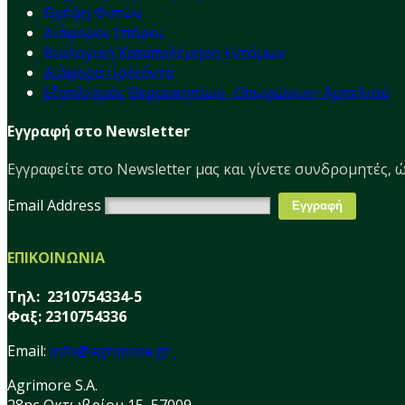
Θρέψη Φυτών
Διάφοροι Σπόροι
Βιολογική Καταπολέμηση Εντόμων
Διάφορα Προϊόντα
Εξοπλισμός Θερμοκηπίων- Οπωρώνων- Αμπελιού
Εγγραφή στο Newsletter
Εγγραφείτε στο Νewsletter μας και γίνετε συνδρομητές, ώ
Email Address
ΕΠΙΚΟΙΝΩΝΙΑ
Τηλ: 2310754334-5
Φαξ: 2310754336
Email:
info@agrimore.gr
Agrimore S.A.