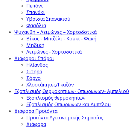
Πεπόνι
Σπανάκι
Υβρίδια Σπανακιού
Φασόλια
Ψυχανθή – Λειμώνες – Χορτοδοτικά
Βίκος - Μπιζέλι - Κουκί - Φακή
Μηδική
Λειμώνες - Χορτοδοτικά
Διάφοροι Σπόροι
Ηλίανθος
Σιτηρά
Σόργο
Χλοοτάπητες/Γκαζόν
Εξοπλισμός Θερμοκηπίων- Οπωρώνων- Αμπελιού
Εξοπλισμός θερμοκηπίων
Εξοπλισμός Οπωρώνων και Αμπέλου
Διάφορα Προϊόντα
Προϊόντα Υγειονομικής Σημασίας
Διάφορα