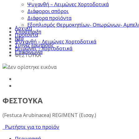
Ψυχανθή – Λειμώνες Χορτοδοτικά
Διάφοροι σπόροι
Διάφορα προϊόντα
Εξοπλισμός Θερμοκηπίων- Οπωρώνων- Αμπελ
Αρχική
Υποστήριξη
Προϊόντα
Νέα
Ψυχανθή – Λειμώνες Χορτοδοτικά
Συχνές ερωτήσεις
Λειμώνες - Χορτοδοτικά
Επικοινωνία
ΦΕΣΤΟΥΚΑ
ΦΕΣΤΟΥΚΑ
(Festuca Arubinacea) REGIMENT (Εισαγ.)
Ρωτήστε για το προϊόν
Περιγραφή