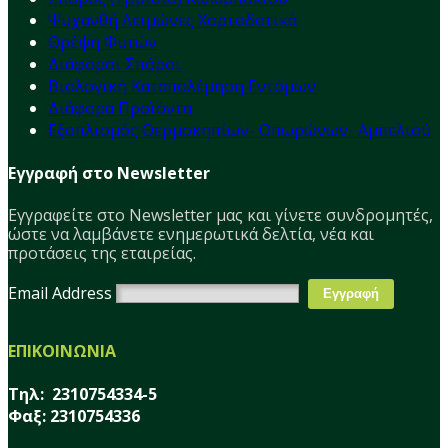
Ψυχανθή Λειμώνες Χορτοδοτικά
Θρέψη Φυτών
Διάφοροι Σπόροι
Βιολογική Καταπολέμηση Εντόμων
Διάφορα Προϊόντα
Εξοπλισμός Θερμοκηπίων- Οπωρώνων- Αμπελιού
Εγγραφή στο Newsletter
Εγγραφείτε στο Νewsletter μας και γίνετε συνδρομητές,
ώστε να λαμβάνετε ενημερωτικά δελτία, νέα και
προτάσεις της εταιρείας.
Email Address
ΕΠΙΚΟΙΝΩΝΙΑ
Τηλ: 2310754334-5
Φαξ: 2310754336