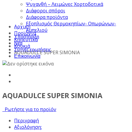
Ψυχανθή – Λειμώνες Χορτοδοτικά
Διάφοροι σπόροι
Διάφορα προϊόντα
Εξοπλισμός Θερμοκηπίων- Οπωρώνων-
Αρχική
Αμπελιού
Προϊόντα
Υποστήριξη
Κηπευτικά
Νέα
Κουκιά
Συχνές ερωτήσεις
AQUADULCE SUPER SIMONIA
Επικοινωνία
AQUADULCE SUPER SIMONIA
Ρωτήστε για το προϊόν
Περιγραφή
Αξιολόγηση: