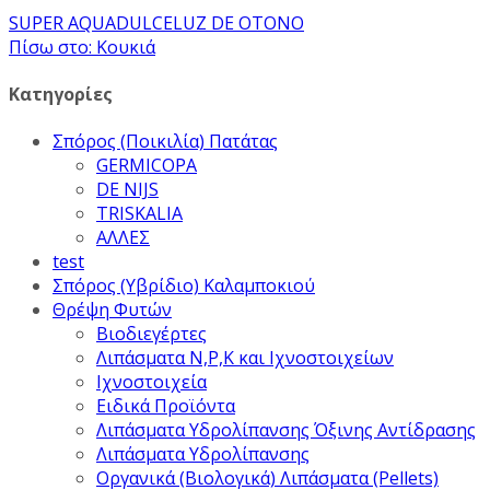
SUPER AQUADULCE
LUZ DE OTONO
Πίσω στο: Κουκιά
Κατηγορίες
Σπόρος (Ποικιλία) Πατάτας
GERMICOPA
DE NIJS
TRISKALIA
ΑΛΛΕΣ
test
Σπόρος (Υβρίδιο) Καλαμποκιού
Θρέψη Φυτών
Βιοδιεγέρτες
Λιπάσματα Ν,Ρ,Κ και Ιχνοστοιχείων
Ιχνοστοιχεία
Ειδικά Προϊόντα
Λιπάσματα Υδρολίπανσης Όξινης Αντίδρασης
Λιπάσματα Υδρολίπανσης
Οργανικά (Βιολογικά) Λιπάσματα (Pellets)