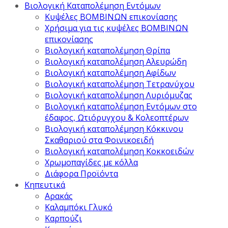
Βιολογική Καταπολέμηση Εντόμων
Κυψέλες ΒΟΜΒΙΝΩΝ επικονίασης
Χρήσιμα για τις κυψέλες ΒΟΜΒΙΝΩΝ
επικονίασης
Βιολογική καταπολέμηση Θρίπα
Βιολογική καταπολέμηση Αλευρώδη
Βιολογική καταπολέμηση Αφίδων
Βιολογική καταπολέμηση Τετρανύχου
Βιολογική καταπολέμηση Λυριόμυζας
Βιολογική καταπολέμηση Εντόμων στο
έδαφος, Ωτιόρυγχου & Κολεοπτέρων
Βιολογική καταπολέμηση Κόκκινου
Σκαθαριού στα Φοινικοειδή
Βιολογική καταπολέμηση Κοκκοειδών
Χρωμοπαγίδες με κόλλα
Διάφορα Προϊόντα
Κηπευτικά
Αρακάς
Καλαμπόκι Γλυκό
Καρπούζι