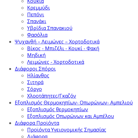
Κουκιά
Κρεμμύδι
Πεπόνι
Σπανάκι
Υβρίδια Σπανακιού
Φασόλια
Ψυχανθή – Λειμώνες – Χορτοδοτικά
Βίκος - Μπιζέλι - Κουκί - Φακή
Μηδική
Λειμώνες - Χορτοδοτικά
Διάφοροι Σπόροι
Ηλίανθος
Σιτηρά
Σόργο
Χλοοτάπητες/Γκαζόν
Εξοπλισμός Θερμοκηπίων- Οπωρώνων- Αμπελιού
Εξοπλισμός θερμοκηπίων
Εξοπλισμός Οπωρώνων και Αμπέλου
Διάφορα Προϊόντα
Προϊόντα Υγειονομικής Σημασίας
Διάφορα