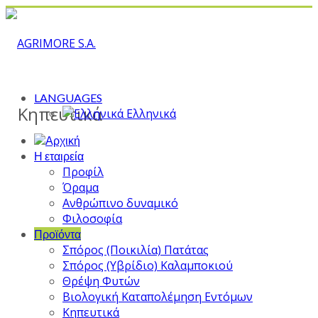
LANGUAGES
Κηπευτικά
Ελληνικά
Η εταιρεία
Προφίλ
Όραμα
Ανθρώπινο δυναμικό
Φιλοσοφία
Προϊόντα
Σπόρος (Ποικιλία) Πατάτας
Σπόρος (Υβρίδιο) Καλαμποκιού
Θρέψη Φυτών
Βιολογική Καταπολέμηση Εντόμων
Κηπευτικά