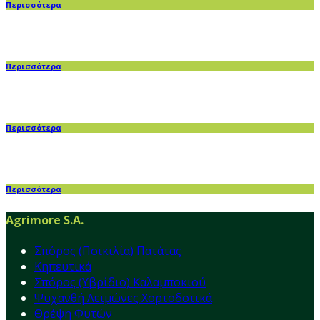
Περισσότερα
Περισσότερα
Περισσότερα
Περισσότερα
Agrimore S.A.
Σπόρος (Ποικιλία) Πατάτας
Κηπευτικά
Σπόρος (Υβρίδιο) Καλαμποκιού
Ψυχανθή Λειμώνες Χορτοδοτικά
Θρέψη Φυτών