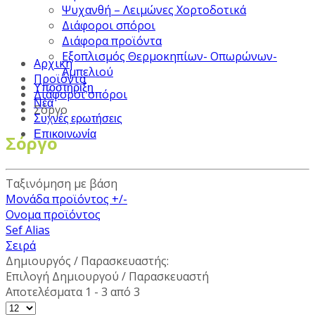
Ψυχανθή – Λειμώνες Χορτοδοτικά
Διάφοροι σπόροι
Διάφορα προϊόντα
Εξοπλισμός Θερμοκηπίων- Οπωρώνων-
Αρχική
Αμπελιού
Προϊόντα
Υποστήριξη
Διάφοροι σπόροι
Νέα
Σόργο
Συχνές ερωτήσεις
Επικοινωνία
Σόργο
Ταξινόμηση με βάση
Μονάδα προϊόντος +/-
Ονομα προϊόντος
Sef Alias
Σειρά
Δημιουργός / Παρασκευαστής:
Επιλογή Δημιουργού / Παρασκευαστή
Αποτελέσματα 1 - 3 από 3