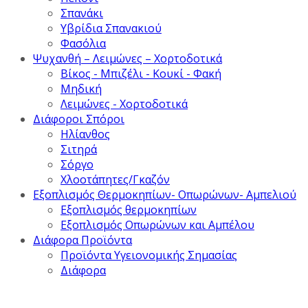
Σπανάκι
Υβρίδια Σπανακιού
Φασόλια
Ψυχανθή – Λειμώνες – Χορτοδοτικά
Βίκος - Μπιζέλι - Κουκί - Φακή
Μηδική
Λειμώνες - Χορτοδοτικά
Διάφοροι Σπόροι
Ηλίανθος
Σιτηρά
Σόργο
Χλοοτάπητες/Γκαζόν
Εξοπλισμός Θερμοκηπίων- Οπωρώνων- Αμπελιού
Εξοπλισμός θερμοκηπίων
Εξοπλισμός Οπωρώνων και Αμπέλου
Διάφορα Προϊόντα
Προϊόντα Υγειονομικής Σημασίας
Διάφορα