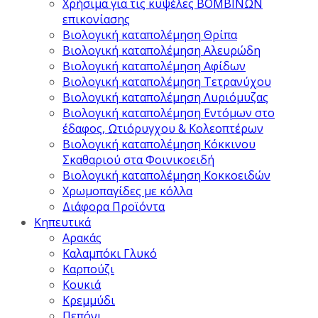
Χρήσιμα για τις κυψέλες ΒΟΜΒΙΝΩΝ
επικονίασης
Βιολογική καταπολέμηση Θρίπα
Βιολογική καταπολέμηση Αλευρώδη
Βιολογική καταπολέμηση Αφίδων
Βιολογική καταπολέμηση Τετρανύχου
Βιολογική καταπολέμηση Λυριόμυζας
Βιολογική καταπολέμηση Εντόμων στο
έδαφος, Ωτιόρυγχου & Κολεοπτέρων
Βιολογική καταπολέμηση Κόκκινου
Σκαθαριού στα Φοινικοειδή
Βιολογική καταπολέμηση Κοκκοειδών
Χρωμοπαγίδες με κόλλα
Διάφορα Προϊόντα
Κηπευτικά
Αρακάς
Καλαμπόκι Γλυκό
Καρπούζι
Κουκιά
Κρεμμύδι
Πεπόνι