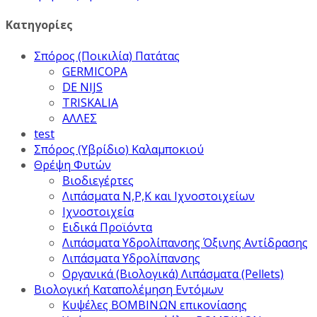
Κατηγορίες
Σπόρος (Ποικιλία) Πατάτας
GERMICOPA
DE NIJS
TRISKALIA
ΑΛΛΕΣ
test
Σπόρος (Υβρίδιο) Καλαμποκιού
Θρέψη Φυτών
Βιοδιεγέρτες
Λιπάσματα Ν,Ρ,Κ και Ιχνοστοιχείων
Ιχνοστοιχεία
Ειδικά Προϊόντα
Λιπάσματα Υδρολίπανσης Όξινης Αντίδρασης
Λιπάσματα Υδρολίπανσης
Οργανικά (Βιολογικά) Λιπάσματα (Pellets)
Βιολογική Καταπολέμηση Εντόμων
Κυψέλες ΒΟΜΒΙΝΩΝ επικονίασης