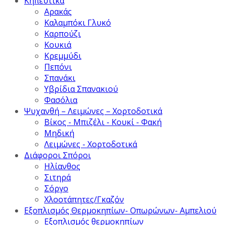
Κηπευτικά
Αρακάς
Καλαμπόκι Γλυκό
Καρπούζι
Κουκιά
Κρεμμύδι
Πεπόνι
Σπανάκι
Υβρίδια Σπανακιού
Φασόλια
Ψυχανθή – Λειμώνες – Χορτοδοτικά
Βίκος - Μπιζέλι - Κουκί - Φακή
Μηδική
Λειμώνες - Χορτοδοτικά
Διάφοροι Σπόροι
Ηλίανθος
Σιτηρά
Σόργο
Χλοοτάπητες/Γκαζόν
Εξοπλισμός Θερμοκηπίων- Οπωρώνων- Αμπελιού
Εξοπλισμός θερμοκηπίων