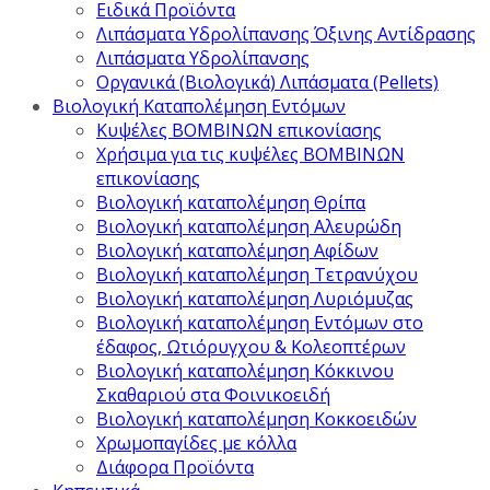
Ειδικά Προϊόντα
Λιπάσματα Υδρολίπανσης Όξινης Αντίδρασης
Λιπάσματα Υδρολίπανσης
Οργανικά (Βιολογικά) Λιπάσματα (Pellets)
Βιολογική Καταπολέμηση Εντόμων
Κυψέλες ΒΟΜΒΙΝΩΝ επικονίασης
Χρήσιμα για τις κυψέλες ΒΟΜΒΙΝΩΝ
επικονίασης
Βιολογική καταπολέμηση Θρίπα
Βιολογική καταπολέμηση Αλευρώδη
Βιολογική καταπολέμηση Αφίδων
Βιολογική καταπολέμηση Τετρανύχου
Βιολογική καταπολέμηση Λυριόμυζας
Βιολογική καταπολέμηση Εντόμων στο
έδαφος, Ωτιόρυγχου & Κολεοπτέρων
Βιολογική καταπολέμηση Κόκκινου
Σκαθαριού στα Φοινικοειδή
Βιολογική καταπολέμηση Κοκκοειδών
Χρωμοπαγίδες με κόλλα
Διάφορα Προϊόντα