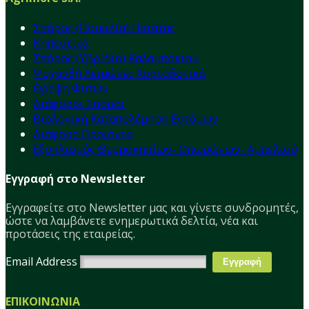
Σπόρος (Ποικιλία) Πατάτας
Κηπευτικά
Σπόρος (Υβρίδιο) Καλαμποκιού
Ψυχανθή Λειμώνες Χορτοδοτικά
Θρέψη Φυτών
Διάφοροι Σπόροι
Βιολογική Καταπολέμηση Εντόμων
Διάφορα Προϊόντα
Εξοπλισμός Θερμοκηπίων- Οπωρώνων- Αμπελιού
Εγγραφή στο Newsletter
Εγγραφείτε στο Νewsletter μας και γίνετε συνδρομητές,
ώστε να λαμβάνετε ενημερωτικά δελτία, νέα και
προτάσεις της εταιρείας.
Email Address
ΕΠΙΚΟΙΝΩΝΙΑ