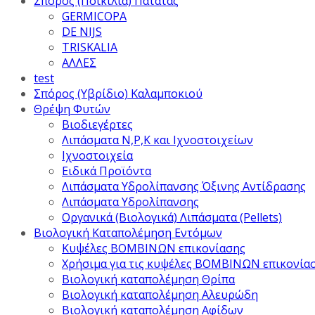
Σπόρος (Ποικιλία) Πατάτας
GERMICOPA
DE NIJS
TRISKALIA
ΑΛΛΕΣ
test
Σπόρος (Υβρίδιο) Καλαμποκιού
Θρέψη Φυτών
Βιοδιεγέρτες
Λιπάσματα Ν,Ρ,Κ και Ιχνοστοιχείων
Ιχνοστοιχεία
Ειδικά Προϊόντα
Λιπάσματα Υδρολίπανσης Όξινης Αντίδρασης
Λιπάσματα Υδρολίπανσης
Οργανικά (Βιολογικά) Λιπάσματα (Pellets)
Βιολογική Καταπολέμηση Εντόμων
Κυψέλες ΒΟΜΒΙΝΩΝ επικονίασης
Χρήσιμα για τις κυψέλες ΒΟΜΒΙΝΩΝ επικονία
Βιολογική καταπολέμηση Θρίπα
Βιολογική καταπολέμηση Αλευρώδη
Βιολογική καταπολέμηση Αφίδων