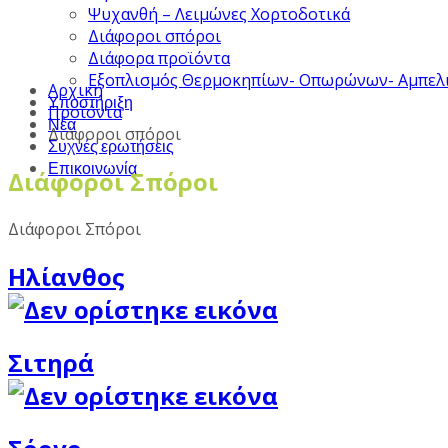
Ψυχανθή – Λειμώνες Χορτοδοτικά
Διάφοροι σπόροι
Διάφορα προϊόντα
Εξοπλισμός Θερμοκηπίων- Οπωρώνων- Αμπελ
Αρχική
Υποστήριξη
Προϊόντα
Νέα
Διάφοροι σπόροι
Συχνές ερωτήσεις
Επικοινωνία
Διάφοροι Σπόροι
Διάφοροι Σπόροι
Ηλίανθος
Σιτηρά