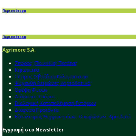
Περισσότερα
Περισσότερα
Agrimore S.A.
Σπόρος (Ποικιλία) Πατάτας
Κηπευτικά
Σπόρος (Υβρίδιο) Καλαμποκιού
Ψυχανθή Λειμώνες Χορτοδοτικά
Θρέψη Φυτών
Διάφοροι Σπόροι
Βιολογική Καταπολέμηση Εντόμων
Διάφορα Προϊόντα
Εξοπλισμός Θερμοκηπίων- Οπωρώνων- Αμπελιού
Εγγραφή στο Newsletter