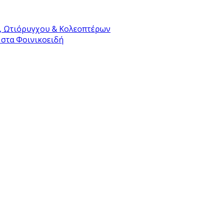
, Ωτιόρυγχου & Κολεοπτέρων
 στα Φοινικοειδή