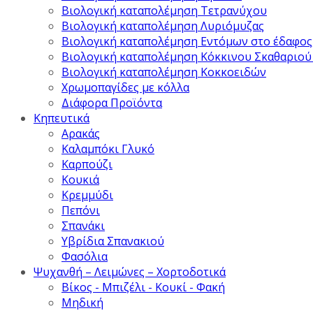
Βιολογική καταπολέμηση Τετρανύχου
Βιολογική καταπολέμηση Λυριόμυζας
Βιολογική καταπολέμηση Εντόμων στο έδαφος
Βιολογική καταπολέμηση Κόκκινου Σκαθαριού
Βιολογική καταπολέμηση Κοκκοειδών
Χρωμοπαγίδες με κόλλα
Διάφορα Προϊόντα
Κηπευτικά
Αρακάς
Καλαμπόκι Γλυκό
Καρπούζι
Κουκιά
Κρεμμύδι
Πεπόνι
Σπανάκι
Υβρίδια Σπανακιού
Φασόλια
Ψυχανθή – Λειμώνες – Χορτοδοτικά
Βίκος - Μπιζέλι - Κουκί - Φακή
Μηδική