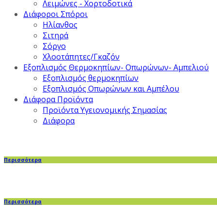
Λειμώνες - Χορτοδοτικά
Διάφοροι Σπόροι
Ηλίανθος
Σιτηρά
Σόργο
Χλοοτάπητες/Γκαζόν
Εξοπλισμός Θερμοκηπίων- Οπωρώνων- Αμπελιού
Εξοπλισμός θερμοκηπίων
Εξοπλισμός Οπωρώνων και Αμπέλου
Διάφορα Προϊόντα
Προϊόντα Υγειονομικής Σημασίας
Διάφορα
Περισσότερα
Περισσότερα