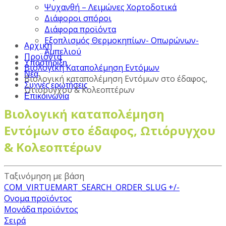
Ψυχανθή – Λειμώνες Χορτοδοτικά
Διάφοροι σπόροι
Διάφορα προϊόντα
Εξοπλισμός Θερμοκηπίων- Οπωρώνων-
Αρχική
Αμπελιού
Προϊόντα
Υποστήριξη
Βιολογική Καταπολέμηση Εντόμων
Νέα
Βιολογική καταπολέμηση Εντόμων στο έδαφος,
Συχνές ερωτήσεις
Ωτιόρυγχου & Κολεοπτέρων
Επικοινωνία
Βιολογική καταπολέμηση
Εντόμων στο έδαφος, Ωτιόρυγχου
& Κολεοπτέρων
Ταξινόμηση με βάση
COM_VIRTUEMART_SEARCH_ORDER_SLUG +/-
Ονομα προϊόντος
Μονάδα προϊόντος
Σειρά