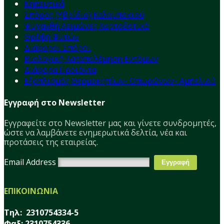
Κηπευτικά
Σπόρος (Υβρίδιο) Καλαμποκιού
Ψυχανθή Λειμώνες Χορτοδοτικά
Θρέψη Φυτών
Διάφοροι Σπόροι
Βιολογική Καταπολέμηση Εντόμων
Διάφορα Προϊόντα
Εξοπλισμός Θερμοκηπίων- Οπωρώνων- Αμπελιού
Εγγραφή στο Newsletter
Εγγραφείτε στο Νewsletter μας και γίνετε συνδρομητές,
ώστε να λαμβάνετε ενημερωτικά δελτία, νέα και
προτάσεις της εταιρείας.
Email Address
ΕΠΙΚΟΙΝΩΝΙΑ
Τηλ: 2310754334-5
Φαξ: 2310754336