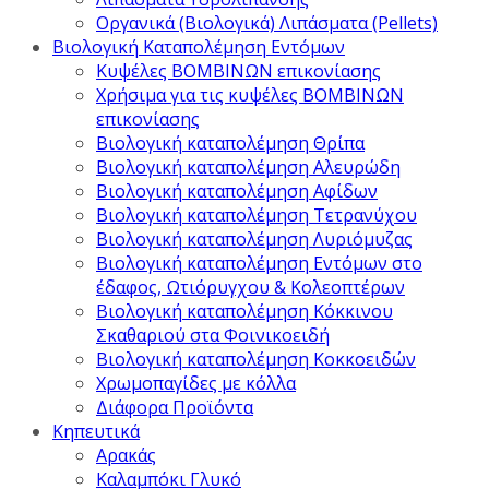
Οργανικά (Βιολογικά) Λιπάσματα (Pellets)
Βιολογική Καταπολέμηση Εντόμων
Κυψέλες ΒΟΜΒΙΝΩΝ επικονίασης
Χρήσιμα για τις κυψέλες ΒΟΜΒΙΝΩΝ
επικονίασης
Βιολογική καταπολέμηση Θρίπα
Βιολογική καταπολέμηση Αλευρώδη
Βιολογική καταπολέμηση Αφίδων
Βιολογική καταπολέμηση Τετρανύχου
Βιολογική καταπολέμηση Λυριόμυζας
Βιολογική καταπολέμηση Εντόμων στο
έδαφος, Ωτιόρυγχου & Κολεοπτέρων
Βιολογική καταπολέμηση Κόκκινου
Σκαθαριού στα Φοινικοειδή
Βιολογική καταπολέμηση Κοκκοειδών
Χρωμοπαγίδες με κόλλα
Διάφορα Προϊόντα
Κηπευτικά
Αρακάς
Καλαμπόκι Γλυκό