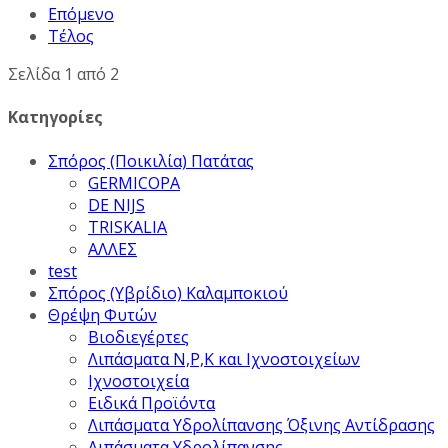
Επόμενο
Τέλος
Σελίδα 1 από 2
Κατηγορίες
Σπόρος (Ποικιλία) Πατάτας
GERMICOPA
DE NIJS
TRISKALIA
ΑΛΛΕΣ
test
Σπόρος (Υβρίδιο) Καλαμποκιού
Θρέψη Φυτών
Βιοδιεγέρτες
Λιπάσματα Ν,Ρ,Κ και Ιχνοστοιχείων
Ιχνοστοιχεία
Ειδικά Προϊόντα
Λιπάσματα Υδρολίπανσης Όξινης Αντίδρασης
Λιπάσματα Υδρολίπανσης