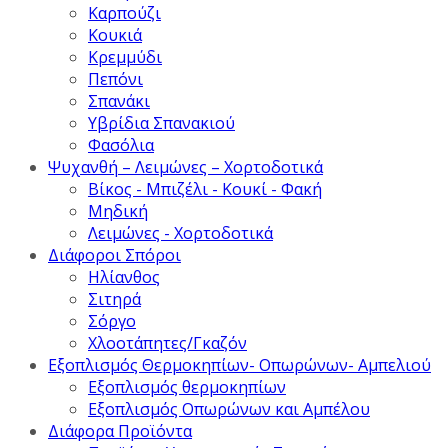
Καρπούζι
Κουκιά
Κρεμμύδι
Πεπόνι
Σπανάκι
Υβρίδια Σπανακιού
Φασόλια
Ψυχανθή – Λειμώνες – Χορτοδοτικά
Βίκος - Μπιζέλι - Κουκί - Φακή
Μηδική
Λειμώνες - Χορτοδοτικά
Διάφοροι Σπόροι
Ηλίανθος
Σιτηρά
Σόργο
Χλοοτάπητες/Γκαζόν
Εξοπλισμός Θερμοκηπίων- Οπωρώνων- Αμπελιού
Εξοπλισμός θερμοκηπίων
Εξοπλισμός Οπωρώνων και Αμπέλου
Διάφορα Προϊόντα