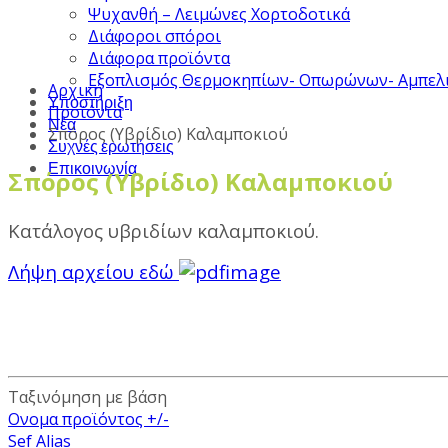
Ψυχανθή – Λειμώνες Χορτοδοτικά
Διάφοροι σπόροι
Διάφορα προϊόντα
Εξοπλισμός Θερμοκηπίων- Οπωρώνων- Αμπελ
Αρχική
Υποστήριξη
Προϊόντα
Νέα
Σπόρος (Υβρίδιο) Καλαμποκιού
Συχνές ερωτήσεις
Επικοινωνία
Σπόρος (Υβρίδιο) Καλαμποκιού
Κατάλογος υβριδίων καλαμποκιού.
Λήψη αρχείου εδώ
Ταξινόμηση με βάση
Ονομα προϊόντος +/-
Sef Alias