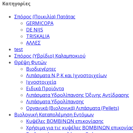
Κατηγορίες
Σπόρος (Ποικιλία) Πατάτας
GERMICOPA
DE NIJS
TRISKALIA
ΑΛΛΕΣ
test
Σπόρος (Υβρίδιο) Καλαμποκιού
Θρέψη Φυτών
Βιοδιεγέρτες
Λιπάσματα Ν,Ρ,Κ και Ιχνοστοιχείων
Ιχνοστοιχεία
Ειδικά Προϊόντα
Λιπάσματα Υδρολίπανσης Όξινης Αντίδρασης
Λιπάσματα Υδρολίπανσης
Οργανικά (Βιολογικά) Λιπάσματα (Pellets)
Βιολογική Καταπολέμηση Εντόμων
Κυψέλες ΒΟΜΒΙΝΩΝ επικονίασης
Χρήσιμα για τις κυψέλες ΒΟΜΒΙΝΩΝ επικονία