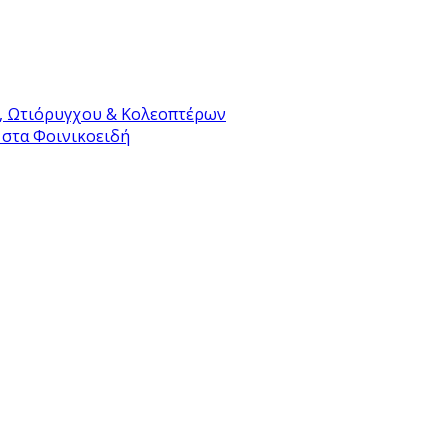
, Ωτιόρυγχου & Κολεοπτέρων
 στα Φοινικοειδή