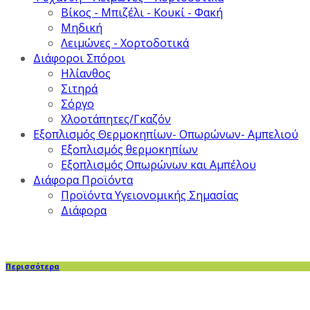
Βίκος - Μπιζέλι - Κουκί - Φακή
Μηδική
Λειμώνες - Χορτοδοτικά
Διάφοροι Σπόροι
Ηλίανθος
Σιτηρά
Σόργο
Χλοοτάπητες/Γκαζόν
Εξοπλισμός Θερμοκηπίων- Οπωρώνων- Αμπελιού
Εξοπλισμός θερμοκηπίων
Εξοπλισμός Οπωρώνων και Αμπέλου
Διάφορα Προϊόντα
Προϊόντα Υγειονομικής Σημασίας
Διάφορα
Περισσότερα