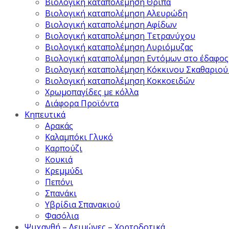
Βιολογική καταπολέμηση Θρίπα
Βιολογική καταπολέμηση Αλευρώδη
Βιολογική καταπολέμηση Αφίδων
Βιολογική καταπολέμηση Τετρανύχου
Βιολογική καταπολέμηση Λυριόμυζας
Βιολογική καταπολέμηση Εντόμων στο έδαφος
Βιολογική καταπολέμηση Κόκκινου Σκαθαριού
Βιολογική καταπολέμηση Κοκκοειδών
Χρωμοπαγίδες με κόλλα
Διάφορα Προϊόντα
Κηπευτικά
Αρακάς
Καλαμπόκι Γλυκό
Καρπούζι
Κουκιά
Κρεμμύδι
Πεπόνι
Σπανάκι
Υβρίδια Σπανακιού
Φασόλια
Ψυχανθή – Λειμώνες – Χορτοδοτικά