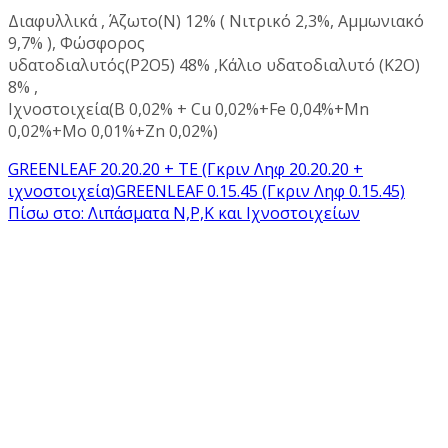
Διαφυλλικά , Άζωτο(Ν) 12% ( Νιτρικό 2,3%, Αμμωνιακό
9,7% ), Φώσφορος
υδατοδιαλυτός(P2O5) 48% ,Κάλιο υδατοδιαλυτό (Κ2Ο)
8% ,
Ιχνοστοιχεία(B 0,02% + Cu 0,02%+Fe 0,04%+Mn
0,02%+Mo 0,01%+Zn 0,02%)
GREENLEAF 20.20.20 + ΤΕ (Γκριν Ληφ 20.20.20 +
ιχνοστοιχεία)
GREENLEAF 0.15.45 (Γκριν Ληφ 0.15.45)
Πίσω στο: Λιπάσματα Ν,Ρ,Κ και Ιχνοστοιχείων