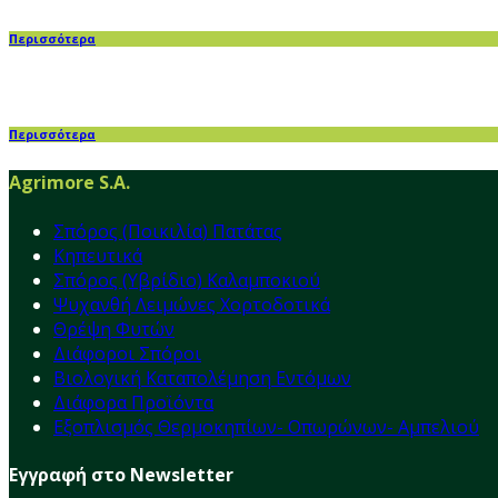
Περισσότερα
Περισσότερα
Agrimore S.A.
Σπόρος (Ποικιλία) Πατάτας
Κηπευτικά
Σπόρος (Υβρίδιο) Καλαμποκιού
Ψυχανθή Λειμώνες Χορτοδοτικά
Θρέψη Φυτών
Διάφοροι Σπόροι
Βιολογική Καταπολέμηση Εντόμων
Διάφορα Προϊόντα
Εξοπλισμός Θερμοκηπίων- Οπωρώνων- Αμπελιού
Εγγραφή στο Newsletter