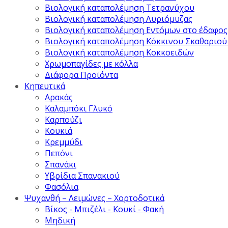
Βιολογική καταπολέμηση Τετρανύχου
Βιολογική καταπολέμηση Λυριόμυζας
Βιολογική καταπολέμηση Εντόμων στο έδαφος
Βιολογική καταπολέμηση Κόκκινου Σκαθαριού
Βιολογική καταπολέμηση Κοκκοειδών
Χρωμοπαγίδες με κόλλα
Διάφορα Προϊόντα
Κηπευτικά
Αρακάς
Καλαμπόκι Γλυκό
Καρπούζι
Κουκιά
Κρεμμύδι
Πεπόνι
Σπανάκι
Υβρίδια Σπανακιού
Φασόλια
Ψυχανθή – Λειμώνες – Χορτοδοτικά
Βίκος - Μπιζέλι - Κουκί - Φακή
Μηδική