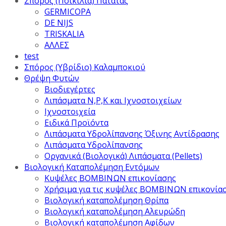
Σπόρος (Ποικιλία) Πατάτας
GERMICOPA
DE NIJS
TRISKALIA
ΑΛΛΕΣ
test
Σπόρος (Υβρίδιο) Καλαμποκιού
Θρέψη Φυτών
Βιοδιεγέρτες
Λιπάσματα Ν,Ρ,Κ και Ιχνοστοιχείων
Ιχνοστοιχεία
Ειδικά Προϊόντα
Λιπάσματα Υδρολίπανσης Όξινης Αντίδρασης
Λιπάσματα Υδρολίπανσης
Οργανικά (Βιολογικά) Λιπάσματα (Pellets)
Βιολογική Καταπολέμηση Εντόμων
Κυψέλες ΒΟΜΒΙΝΩΝ επικονίασης
Χρήσιμα για τις κυψέλες ΒΟΜΒΙΝΩΝ επικονία
Βιολογική καταπολέμηση Θρίπα
Βιολογική καταπολέμηση Αλευρώδη
Βιολογική καταπολέμηση Αφίδων