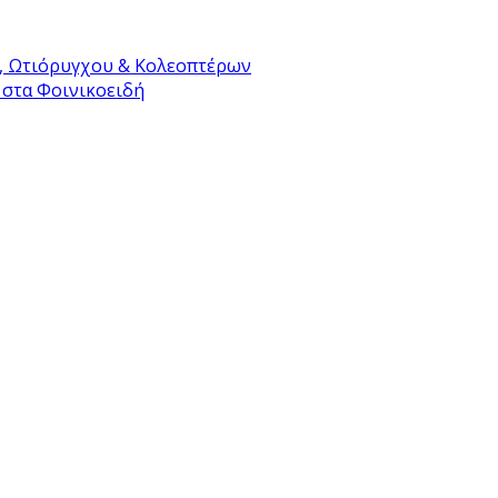
, Ωτιόρυγχου & Κολεοπτέρων
 στα Φοινικοειδή