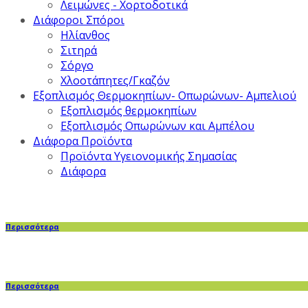
Λειμώνες - Χορτοδοτικά
Διάφοροι Σπόροι
Ηλίανθος
Σιτηρά
Σόργο
Χλοοτάπητες/Γκαζόν
Εξοπλισμός Θερμοκηπίων- Οπωρώνων- Αμπελιού
Εξοπλισμός θερμοκηπίων
Εξοπλισμός Οπωρώνων και Αμπέλου
Διάφορα Προϊόντα
Προϊόντα Υγειονομικής Σημασίας
Διάφορα
Περισσότερα
Περισσότερα