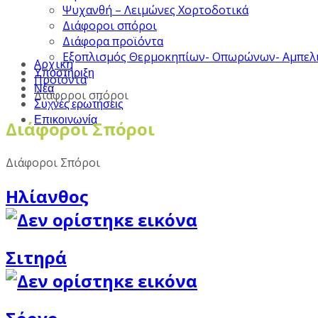
Ψυχανθή – Λειμώνες Χορτοδοτικά
Διάφοροι σπόροι
Διάφορα προϊόντα
Εξοπλισμός Θερμοκηπίων- Οπωρώνων- Αμπελ
Αρχική
Υποστήριξη
Προϊόντα
Νέα
Διάφοροι σπόροι
Συχνές ερωτήσεις
Επικοινωνία
Διάφοροι Σπόροι
Διάφοροι Σπόροι
Ηλίανθος
Σιτηρά